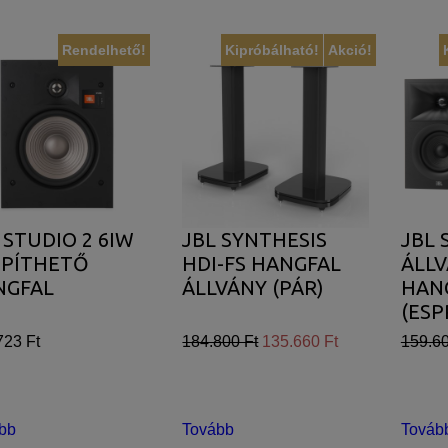
Rendelhető!
Kipróbálható!
Akció!
 STUDIO 2 6IW
JBL SYNTHESIS
JBL 
ÉPÍTHETŐ
HDI-FS HANGFAL
ÁLL
NGFAL
ÁLLVÁNY (PÁR)
HAN
(ESP
723 Ft
184.800 Ft
135.660 Ft
159.60
bb
Tovább
Továb