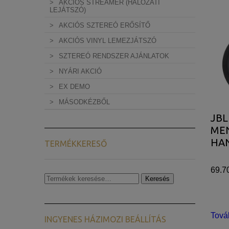
AKCIÓS STREAMER (HÁLÓZATI
LEJÁTSZÓ)
AKCIÓS SZTEREÓ ERŐSÍTŐ
AKCIÓS VINYL LEMEZJÁTSZÓ
SZTEREÓ RENDSZER AJÁNLATOK
NYÁRI AKCIÓ
EX DEMO
MÁSODKÉZBŐL
JBL
ME
HA
TERMÉKKERESŐ
69.7
Keresés
Keresés
a
következőre:
Tová
INGYENES HÁZIMOZI BEÁLLÍTÁS