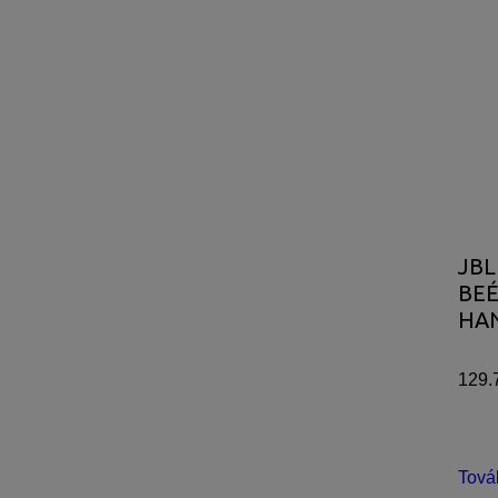
JBL
BE
HA
129.
Tová