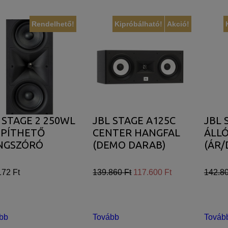
Rendelhető!
Kipróbálható!
Akció!
 STAGE 2 250WL
JBL STAGE A125C
JBL 
ÉPÍTHETŐ
CENTER HANGFAL
ÁLL
NGSZÓRÓ
(DEMO DARAB)
(ÁR/
172 Ft
139.860 Ft
117.600 Ft
142.80
bb
Tovább
Továb