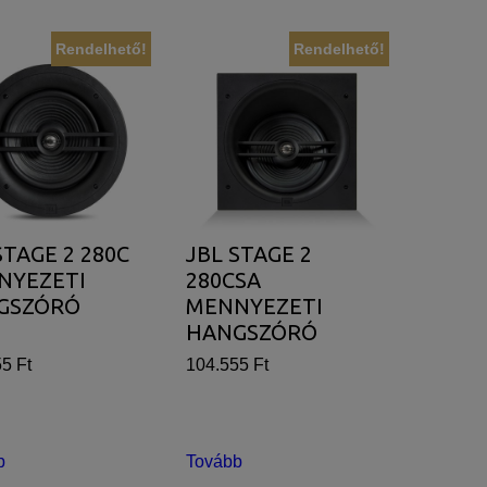
Rendelhető!
Rendelhető!
STAGE 2 280C
JBL STAGE 2
NYEZETI
280CSA
GSZÓRÓ
MENNYEZETI
HANGSZÓRÓ
5 Ft
104.555 Ft
b
Tovább