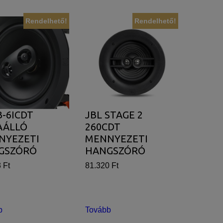
Rendelhető!
Rendelhető!
B-6ICDT
JBL STAGE 2
AÁLLÓ
260CDT
NYEZETI
MENNYEZETI
GSZÓRÓ
HANGSZÓRÓ
 Ft
81.320 Ft
b
Tovább