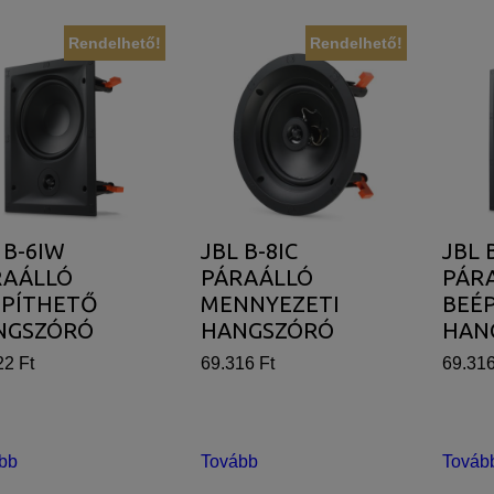
Rendelhető!
Rendelhető!
 B-6IW
JBL B-8IC
JBL 
RAÁLLÓ
PÁRAÁLLÓ
PÁR
ÉPÍTHETŐ
MENNYEZETI
BEÉ
NGSZÓRÓ
HANGSZÓRÓ
HAN
22 Ft
69.316 Ft
69.316
bb
Tovább
Továb