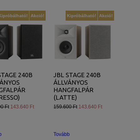
Kipróbálható!
Akció!
Kipróbálható!
Akció!
STAGE 240B
JBL STAGE 240B
VÁNYOS
ÁLLVÁNYOS
GFALPÁR
HANGFALPÁR
RESSO)
(LATTE)
0 Ft
143.640 Ft
159.600 Ft
143.640 Ft
b
Tovább