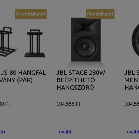
Kipróbálható!
Rendelhető!
 JS-80 HANGFAL
JBL STAGE 280W
JBL 
VÁNY (PÁR)
BEÉPÍTHETŐ
MEN
HANGSZÓRÓ
HAN
00 Ft
104.555 Ft
104.55
bb
Tovább
Továb