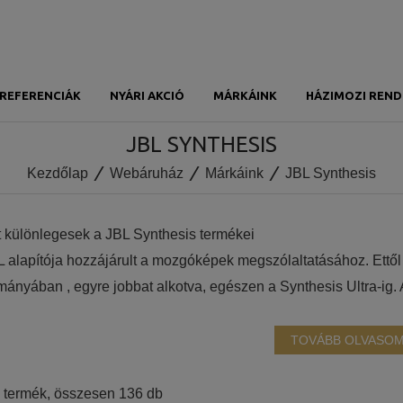
REFERENCIÁK
NYÁRI AKCIÓ
MÁRKÁINK
HÁZIMOZI REND
JBL SYNTHESIS
Kezdőlap
Webáruház
Márkáink
JBL Synthesis
t különlegesek a JBL Synthesis termékei
L alapítója hozzájárult a mozgóképek megszólaltatásához. Ettől
mányában , egyre jobbat alkotva, egészen a Synthesis Ultra-ig.
allottál semmit.” A Harman Luxury audio csoporthoz tartozó márk
mozi szobáihoz, és nagy örömünkre szolgál, hogy Magyarországo
TOVÁBB OLVASO
enkinek, aki kompromisszumoktól mentes házimozit szeretne épít
ő legfeljebb emeli, így valamennyi termékükre érvényes a rendk
Sorted
 termék, összesen 136 db