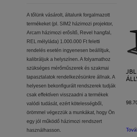
​​A tőlünk vásárolt, általunk forgalmazott
termékeket (pl. SIM2 házimozi projektor,
Arcam házimozi erősítő, Revel hangfal,
REL mélyláda) 1.000.000 Ft feletti
rendelés esetén ingyenesen beállítjuk,
kalibráljuk a helyszínen. A folyamathoz
szükséges mérőműszerek és szakmai
JBL
tapasztalatok rendelkezésünkre állnak. A
ÁLL
helyesen bekonfigurált rendszerek tudják
csak effektíven visszaadni a termékek
98.7
valódi tudását, ezért kötelességből,
örömmel végezzük a munkákat, hogy Ön
egy jól működő házimozi rendszert
Tová
használhasson.