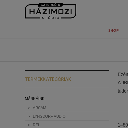
SHOP
Ezér
TERMÉKKATEGÓRIÁK
A JB
tudo
MÁRKÁINK
nem h
házi
ARCAM
mind
LYNGDORF AUDIO
lehet
1–80
REL