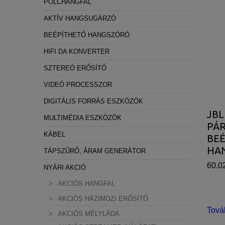
POLCHANGFAL
AKTÍV HANGSUGÁRZÓ
BEÉPÍTHETŐ HANGSZÓRÓ
HIFI DA KONVERTER
SZTEREÓ ERŐSÍTŐ
VIDEÓ PROCESSZOR
DIGITÁLIS FORRÁS ESZKÖZÖK
JBL
MULTIMÉDIA ESZKÖZÖK
PÁ
KÁBEL
BE
HA
TÁPSZŰRŐ, ÁRAM GENERÁTOR
60.0
NYÁRI AKCIÓ
AKCIÓS HANGFAL
AKCIÓS HÁZIMOZI ERŐSÍTŐ
Tová
AKCIÓS MÉLYLÁDA