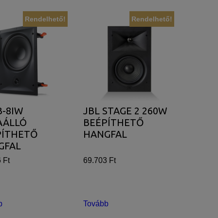
Rendelhető!
Rendelhető!
B-8IW
JBL STAGE 2 260W
AÁLLÓ
BEÉPÍTHETŐ
PÍTHETŐ
HANGFAL
GFAL
 Ft
69.703 Ft
b
Tovább