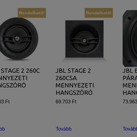
Rendelhető!
Rendelhető!
 STAGE 2 260C
JBL STAGE 2
JBL 
NNYEZETI
260CSA
PÁR
NGSZÓRÓ
MENNYEZETI
MEN
HANGSZÓRÓ
HAN
03 Ft
69.703 Ft
73.963
bb
Tovább
Továb