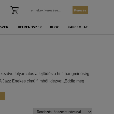
Kosár
Keresés
Keresés
megtekintése
a
következőre:
SZER
HIFI RENDSZER
BLOG
KAPCSOLAT
 kezdve folyamatos a fejlődés a hi-fi hangminőség
 A Jazz Énekes című filmből idézve: „Eddig még
anév referenciát jelent a világ legjobb dedikált
n is tudjuk biztosítani a Synthesis minőséget
M
eni. E cég a teljesítményhatárokat rendszerint a
ívüli terhelhetőség, a váratlanul dinamikus