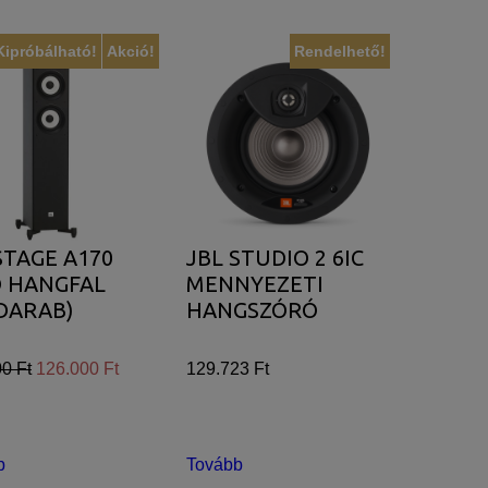
Kipróbálható!
Akció!
Rendelhető!
STAGE A170
JBL STUDIO 2 6IC
Ó HANGFAL
MENNYEZETI
DARAB)
HANGSZÓRÓ
0 Ft
126.000 Ft
129.723 Ft
b
Tovább