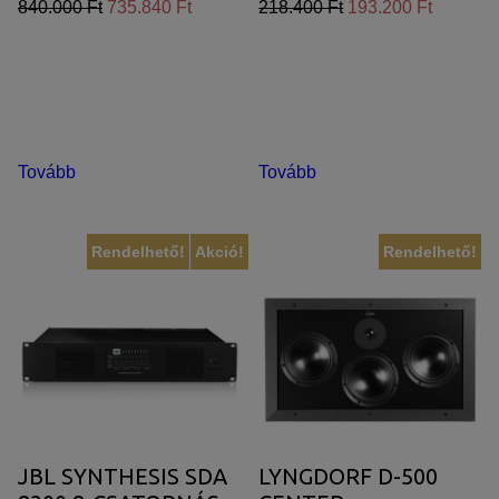
840.000 Ft
735.840 Ft
218.400 Ft
193.200 Ft
Tovább
Tovább
Rendelhető!
Akció!
Rendelhető!
JBL SYNTHESIS SDA
LYNGDORF D-500