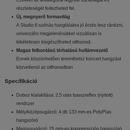
részleteségét fedezheted fel.
Új, megnyerő formavilág
A Studio 6 szériás hangfalakra jó érzés lesz ránézni,
univerzális megjelenésükkel vizuálisan is
tökéletesen kiegészítheted otthonod.
Magas felbontású térhatású hullámvezető
Ennek köszönhetően teremthetsz koncert hangzást
közvetlenül az otthonodban
Specifikáció
Doboz kialakítása: 2,5 utas basszreflex (nyitott)
rendszer
Mély/középsugárzó: 4 db 133 mm-es PolyPlas
hangszóró
Magassugárzó: 25 mm-es kompressziós hangszóró