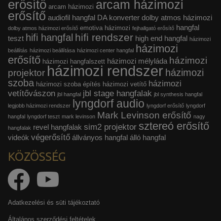
erősítő
arcam házimozi
arcam házimozi
erősítő
audiofil hangfal
DA konverter
dolby atmos házimozi
hangfal
emotiva házimozi
dolby atmos házimozi erősítő
fejhallgató erősítő
hifi rendszer
hifi hangfal
teszt
high end hangfal
házimozi
házimozi
beállítás
házimozi beállítása
házimozi center hangfal
erősítő
házimozi
házimozi mélyláda
házimozi hangfalszett
házimozi rendszer
házimozi
projektor
szoba
házimozi
házimozi szoba építés
házimozi vetítő
vetítővászon
jbl stage hangfalak
jbl hangfal
jbl synthesis hangfal
lyngdorf audio
legjobb házimozi rendszer
lyngdorf erősítő
lyngdorf
Mark Levinson erősítő
hangfal
lyngdorf teszt
mark levinson
nagy
sztereó erősítő
sim2 projektor
revel hangfalak
hangfalak
végerősítő
videók
állványos hangfal
álló hangfal
KÖZÖSSÉG
Adatkezelési és süti tájékoztató
Általános szerződési feltételek