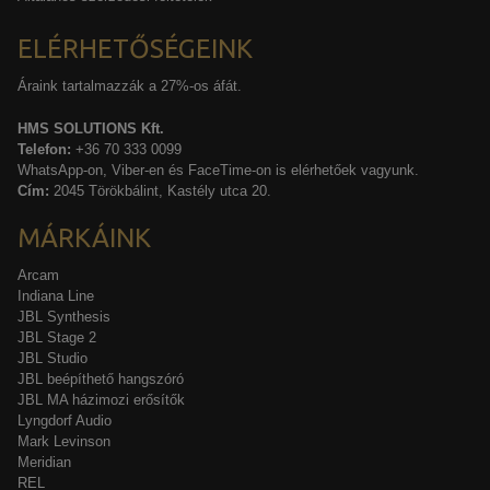
ELÉRHETŐSÉGEINK
Áraink tartalmazzák a 27%-os áfát.
HMS SOLUTIONS Kft.
Telefon:
+36 70 333 0099
WhatsApp-on, Viber-en és FaceTime-on is elérhetőek vagyunk.
Cím:
2045 Törökbálint, Kastély utca 20.
MÁRKÁINK
Arcam
Indiana Line
JBL Synthesis
JBL Stage 2
JBL Studio
JBL beépíthető hangszóró
JBL MA házimozi erősítők
Lyngdorf Audio
Mark Levinson
Meridian
REL