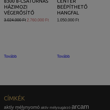
8300 8-CSATORNÁS
CENTER
HÁZIMOZI
BEÉPÍTHETŐ
VÉGERŐSÍTŐ
HANGFAL
3.024.000 Ft
2.760.000 Ft
1.050.000 Ft
Tovább
Tovább
CÍMKÉK
arcam
aktív mélynyomó
aktív mélysugárzó