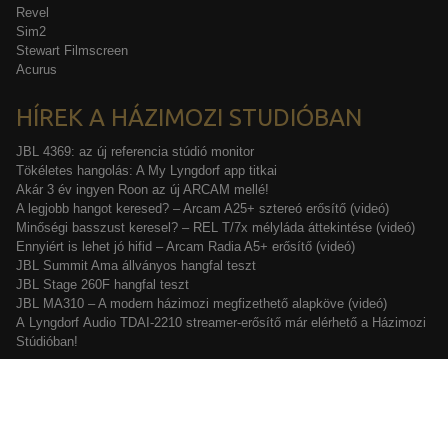
Revel
Sim2
Stewart Filmscreen
Acurus
HÍREK A HÁZIMOZI STUDIÓBAN
JBL 4369: az új referencia stúdió monitor
Tökéletes hangolás: A My Lyngdorf app titkai
Akár 3 év ingyen Roon az új ARCAM mellé!
A legjobb hangot keresed? – Arcam A25+ sztereó erősítő (videó)
Minőségi basszust keresel? – REL T/7x mélyláda áttekintése (videó)
Ennyiért is lehet jó hifid – Arcam Radia A5+ erősítő (videó)
JBL Summit Ama állványos hangfal teszt
JBL Stage 260F hangfal teszt
JBL MA310 – A modern házimozi megfizethető alapköve (videó)
A Lyngdorf Audio TDAI-2210 streamer-erősítő már elérhető a Házimozi
Stúdióban!