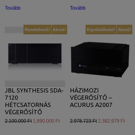
egyedi, releváns, érdeklődési körébe tartozó
Tovább
Tovább
reklámajánlatokkal tudjuk megcélozni.
Rendelhető!
Akció!
Kipróbálható!
Akció!
JBL SYNTHESIS SDA-
HÁZIMOZI
7120
VÉGERŐSÍTŐ –
HÉTCSATORNÁS
ACURUS A2007
VÉGERŐSÍTŐ
(DANTE)
2.100.000 Ft
1.890.000 Ft
2.978.723 Ft
2.382.979 Ft