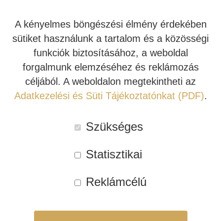
Tovább
Tovább
A kényelmes böngészési élmény érdekében
INDIANA LINE
sütiket használunk a tartalom és a közösségi
Kipróbálható!
Kipróbálható!
funkciók biztosításához, a weboldal
forgalmunk elemzéséhez és reklámozás
céljából. A weboldalon megtekintheti az
Adatkezelési és Süti Tájékoztatónkat (PDF)
.
Szükséges
ARCAM HIFI
LYNGDORF SDA-2400
Statisztikai
ERŐSÍTŐ – P429 (4
SZTEREÓ
CSATORNÁS)
VÉGERŐSÍTŐ
Reklámcélú
839.580 Ft
1.260.000 Ft