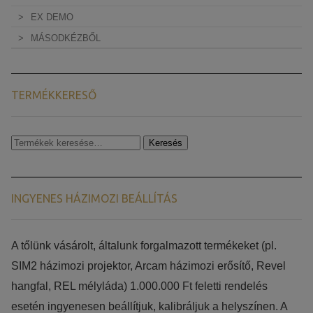
EX DEMO
MÁSODKÉZBŐL
TERMÉKKERESŐ
Keresés
Keresés
a
következőre:
INGYENES HÁZIMOZI BEÁLLÍTÁS
​​A tőlünk vásárolt, általunk forgalmazott termékeket (pl.
SIM2 házimozi projektor, Arcam házimozi erősítő, Revel
hangfal, REL mélyláda) 1.000.000 Ft feletti rendelés
esetén ingyenesen beállítjuk, kalibráljuk a helyszínen. A