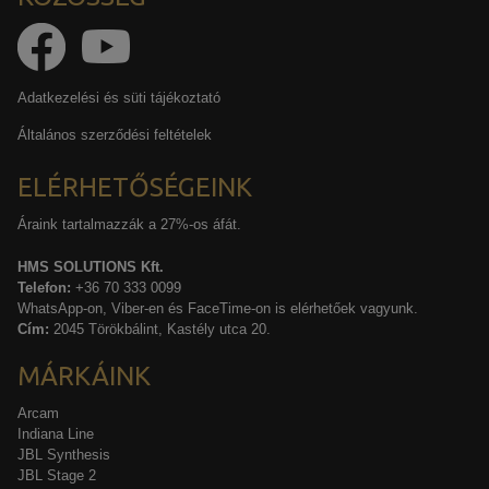
Adatkezelési és süti tájékoztató
Általános szerződési feltételek
ELÉRHETŐSÉGEINK
Áraink tartalmazzák a 27%-os áfát.
HMS SOLUTIONS Kft.
Telefon:
+36 70 333 0099
WhatsApp-on, Viber-en és FaceTime-on is elérhetőek vagyunk.
Cím:
2045 Törökbálint, Kastély utca 20.
MÁRKÁINK
Arcam
Indiana Line
JBL Synthesis
JBL Stage 2