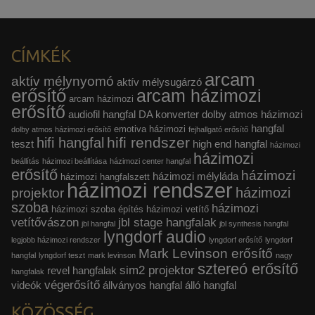
CÍMKÉK
arcam
aktív mélynyomó
aktív mélysugárzó
erősítő
arcam házimozi
arcam házimozi
erősítő
audiofil hangfal
DA konverter
dolby atmos házimozi
hangfal
emotiva házimozi
dolby atmos házimozi erősítő
fejhallgató erősítő
hifi rendszer
hifi hangfal
teszt
high end hangfal
házimozi
házimozi
beállítás
házimozi beállítása
házimozi center hangfal
erősítő
házimozi
házimozi mélyláda
házimozi hangfalszett
házimozi rendszer
házimozi
projektor
szoba
házimozi
házimozi szoba építés
házimozi vetítő
vetítővászon
jbl stage hangfalak
jbl hangfal
jbl synthesis hangfal
lyngdorf audio
legjobb házimozi rendszer
lyngdorf erősítő
lyngdorf
Mark Levinson erősítő
hangfal
lyngdorf teszt
mark levinson
nagy
sztereó erősítő
sim2 projektor
revel hangfalak
hangfalak
végerősítő
videók
állványos hangfal
álló hangfal
KÖZÖSSÉG