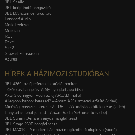
JBL Studio
JBL beépíthető hangszóró
JBL MA házimozi erősítők
Lyngdorf Audio
Mark Levinson
Meridian
REL
Revel
Sim2
Stewart Filmscreen
Acurus
HÍREK A HÁZIMOZI STUDIÓBAN
JBL 4369: az új referencia stúdió monitor
Tökéletes hangolás: A My Lyngdorf app titkai
Akár 3 év ingyen Roon az új ARCAM mellé!
A legjobb hangot keresed? – Arcam A25+ sztereó erősítő (videó)
Minőségi basszust keresel? – REL T/7x mélyláda áttekintése (videó)
Ennyiért is lehet jó hifid – Arcam Radia A5+ erősítő (videó)
JBL Summit Ama állványos hangfal teszt
JBL Stage 260F hangfal teszt
JBL MA310 – A modern házimozi megfizethető alapköve (videó)