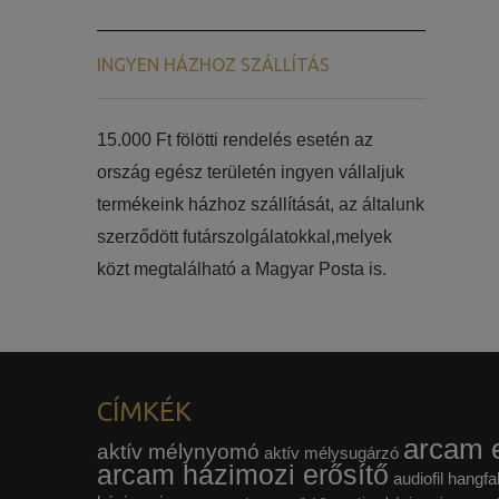
INGYEN HÁZHOZ SZÁLLÍTÁS
15.000 Ft fölötti rendelés esetén az
ország egész területén ingyen vállaljuk
termékeink házhoz szállítását, az általunk
szerződött futárszolgálatokkal,melyek
közt megtalálható a Magyar Posta is.
CÍMKÉK
arcam e
aktív mélynyomó
aktív mélysugárzó
arcam házimozi erősítő
audiofil hangfa