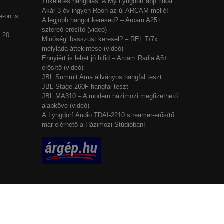
Tökéletes hangolás: A My Lyngdorf app titkai
Akár 3 év ingyen Roon az új ARCAM mellé!
-on is
A legjobb hangot keresed? – Arcam A25+
sztereó erősítő (videó)
 20.
Minőségi basszust keresel? – REL T/7x
mélyláda áttekintése (videó)
Ennyiért is lehet jó hifid – Arcam Radia A5+
erősítő (videó)
JBL Summit Ama állványos hangfal teszt
JBL Stage 260F hangfal teszt
JBL MA310 – A modern házimozi megfizethető
alapköve (videó)
A Lyngdorf Audio TDAI-2210 streamer-erősítő
már elérhető a Házimozi Stúdióban!