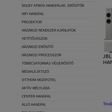
Statisztikai:
DOLBY ATMOS HANGFALAK, ERŐSÍTŐK
A weboldal statisztikáinak elemzésével tud
HIFI HANGFAL
látogatóinknak. Ezért gyűjtünk statisztikai 
PROJEKTOR
Reklámcélú:
HÁZIMOZI RENDSZER AJÁNLATOK
Azért települnek ezek a sütik, hogy a felha
VETÍTŐVÁSZON
HÁZIMOZI ERŐSÍTŐ
HÁZIMOZI PROCESSZOR
JBL
HA
TÖBBCSATORNÁS VÉGERŐSÍTŐ
MÉDIALEJÁTSZÓ
OTTHONI MOZIFOTEL
AKTÍV MÉLYLÁDA
CENTER HANGFAL
Tová
ÁLLÓ HANGFAL