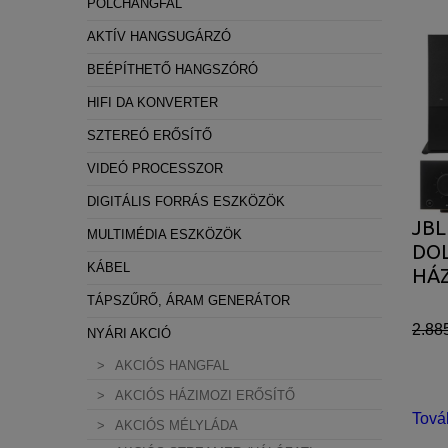
POLCHANGFAL
AKTÍV HANGSUGÁRZÓ
BEÉPÍTHETŐ HANGSZÓRÓ
HIFI DA KONVERTER
SZTEREÓ ERŐSÍTŐ
VIDEÓ PROCESSZOR
DIGITÁLIS FORRÁS ESZKÖZÖK
JBL
MULTIMÉDIA ESZKÖZÖK
DO
KÁBEL
HÁZ
TÁPSZŰRŐ, ÁRAM GENERÁTOR
2.88
NYÁRI AKCIÓ
AKCIÓS HANGFAL
AKCIÓS HÁZIMOZI ERŐSÍTŐ
Tová
AKCIÓS MÉLYLÁDA