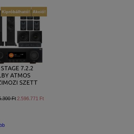
Kipróbálható!
Akció!
 STAGE 7.2.2
LBY ATMOS
IMOZI SZETT
5.300 Ft
2.596.771 Ft
bb