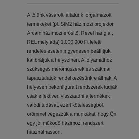
​​A tőlünk vásárolt, általunk forgalmazott
termékeket (pl. SIM2 házimozi projektor,
Arcam házimozi erősítő, Revel hangfal,
REL mélyláda) 1.000.000 Ft feletti
rendelés esetén ingyenesen beállítjuk,
kalibráljuk a helyszínen. A folyamathoz
szükséges mérőműszerek és szakmai
tapasztalatok rendelkezésünkre állnak. A
helyesen bekonfigurált rendszerek tudják
csak effektíven visszaadni a termékek
valódi tudását, ezért kötelességből,
örömmel végezzük a munkákat, hogy Ön
egy jól működő házimozi rendszert
használhasson.