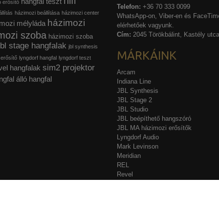
hifi
hangfal teszt
ó erősítő
Telefon:
+36 70 333 0099
llítás
házimozi beállítása
házimozi center
WhatsApp-on, Viber-en és FaceTime
házimozi
mozi mélyláda
elérhetőek vagyunk.
mozi szoba
Cím:
2045 Törökbálint, Kastély utca
házimozi szoba
jbl stage hangfalak
jbl synthesis
MÁRKÁINK
 erősítő
lyngdorf hangfal
lyngdorf teszt
sim2 projektor
vel hangfalak
Arcam
ngfal
álló hangfal
Indiana Line
JBL Synthesis
JBL Stage 2
JBL Studio
JBL beépíthető hangszóró
JBL MA házimozi erősítők
Lyngdorf Audio
Mark Levinson
Meridian
REL
Revel
Sim2
Stewart Filmscreen
Acurus