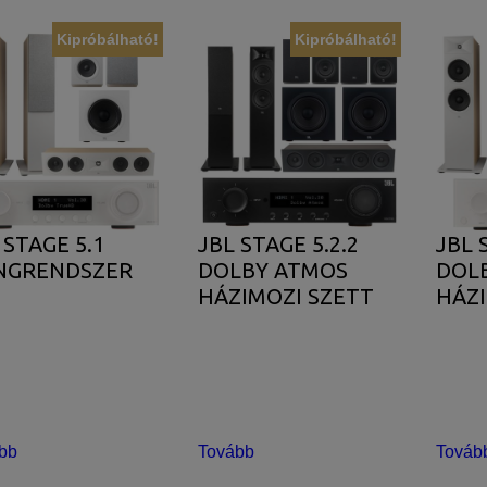
Kipróbálható!
Kipróbálható!
juk weboldalunkat hatékonyabbá tenni, hogy a lehető legmagasabb fe
adatokat a Google Analytics segítségével, amely kizárólag az IP címek
sználót számára egyedi, releváns, érdeklődési körébe tartozó rekláma
 STAGE 5.1
JBL STAGE 5.2.2
JBL 
NGRENDSZER
DOLBY ATMOS
DOL
HÁZIMOZI SZETT
HÁZI
bb
Tovább
Továb