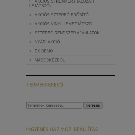
AKCIÓS STREAMER (HÁLÓZATI
LEJÁTSZÓ)
AKCIÓS SZTEREÓ ERŐSÍTŐ
AKCIÓS VINYL LEMEZJÁTSZÓ
SZTEREÓ RENDSZER AJÁNLATOK
NYÁRI AKCIÓ
EX DEMO
MÁSODKÉZBŐL
TERMÉKKERESŐ
Keresés
Keresés
a
következőre:
INGYENES HÁZIMOZI BEÁLLÍTÁS