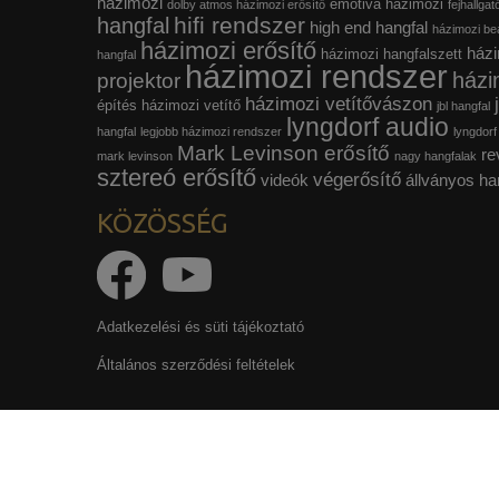
házimozi
emotiva házimozi
dolby atmos házimozi erősítő
fejhallgat
hifi rendszer
hangfal
high end hangfal
házimozi beá
házimozi erősítő
házi
házimozi hangfalszett
hangfal
házimozi rendszer
házi
projektor
házimozi vetítővászon
építés
házimozi vetítő
jbl hangfal
lyngdorf audio
hangfal
legjobb házimozi rendszer
lyngdorf
Mark Levinson erősítő
re
mark levinson
nagy hangfalak
sztereó erősítő
végerősítő
videók
állványos ha
KÖZÖSSÉG
Adatkezelési és süti tájékoztató
Általános szerződési feltételek