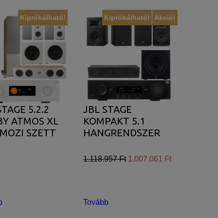
Kipróbálható!
Kipróbálható!
Akció!
lhasználói élményt nyújtsuk kedves
et tárolja a személyes adatok közül.
jánlatokkal tudjuk megcélozni.
STAGE 5.2.2
JBL STAGE
BY ATMOS XL
KOMPAKT 5.1
MOZI SZETT
HANGRENDSZER
1.118.957 Ft
1.007.061 Ft
b
Tovább