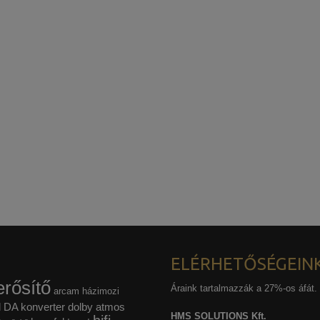
ELÉRHETŐSÉGEIN
rősítő
Áraink tartalmazzák a 27%-os áfát.
arcam házimozi
l
DA konverter
dolby atmos
HMS SOLUTIONS Kft.