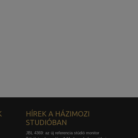
K
HÍREK A HÁZIMOZI
STUDIÓBAN
JBL 4369: az új referencia stúdió monitor