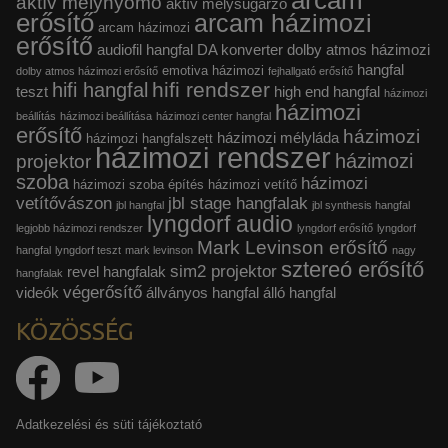
arcam
aktív mélynyomó
aktív mélysugárzó
erősítő
arcam házimozi
arcam házimozi
erősítő
audiofil hangfal
DA konverter
dolby atmos házimozi
hangfal
emotiva házimozi
dolby atmos házimozi erősítő
fejhallgató erősítő
hifi rendszer
hifi hangfal
teszt
high end hangfal
házimozi
házimozi
beállítás
házimozi beállítása
házimozi center hangfal
erősítő
házimozi
házimozi mélyláda
házimozi hangfalszett
házimozi rendszer
házimozi
projektor
szoba
házimozi
házimozi szoba építés
házimozi vetítő
vetítővászon
jbl stage hangfalak
jbl hangfal
jbl synthesis hangfal
lyngdorf audio
legjobb házimozi rendszer
lyngdorf erősítő
lyngdorf
Mark Levinson erősítő
hangfal
lyngdorf teszt
mark levinson
nagy
sztereó erősítő
sim2 projektor
revel hangfalak
hangfalak
végerősítő
videók
állványos hangfal
álló hangfal
KÖZÖSSÉG
Adatkezelési és süti tájékoztató