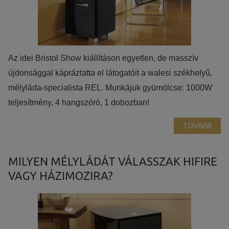
statisztikai adatokat a Google Analytics segítségével, amely
kizárólag az IP címeket tárolja a személyes adatok közül.
Reklámcélú:
Azért települnek ezek a sütik, hogy a felhasználót számára
Az idei Bristol Show kiállításon egyetlen, de masszív
egyedi, releváns, érdeklődési körébe tartozó
újdonsággal kápráztatta el látogatóit a walesi székhelyű,
reklámajánlatokkal tudjuk megcélozni.
mélyláda-specialista REL. Munkájuk gyümölcse: 1000W
teljesítmény, 4 hangszóró, 1 dobozban!
TOVÁBB
MILYEN MÉLYLÁDÁT VÁLASSZAK HIFIRE
VAGY HÁZIMOZIRA?