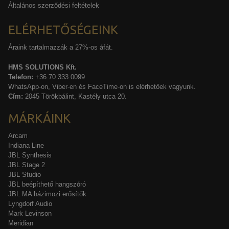
Általános szerződési feltételek
ELÉRHETŐSÉGEINK
Áraink tartalmazzák a 27%-os áfát.
HMS SOLUTIONS Kft.
Telefon:
+36 70 333 0099
WhatsApp-on, Viber-en és FaceTime-on is elérhetőek vagyunk.
Cím:
2045 Törökbálint, Kastély utca 20.
MÁRKÁINK
Arcam
Indiana Line
JBL Synthesis
JBL Stage 2
JBL Studio
JBL beépíthető hangszóró
JBL MA házimozi erősítők
Lyngdorf Audio
Mark Levinson
Meridian