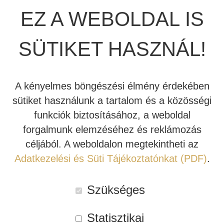
EZ A WEBOLDAL IS
JBL SUMMIT
TÖBBCSATORNÁS VÉGERŐSÍTŐ
BEÉPÍTHETŐ HANGSZÓRÓ
SÜTIKET HASZNÁL!
JBL SYNTHESIS
MÉDIALEJÁTSZÓ
HIFI DA KONVERTER
A REL HT-széria kedvező ár/érték arányú, kivételesen
dinamikus, tisztán házimozi erővel bíró mélyládákat
JBL BEÉPÍTHETŐ HANGSZÓRÓ
OTTHONI MOZIFOTEL
HÁLÓZATI MÉDIALEJÁTSZÓ
tartalmaz. Végre megérkeztek az első HT/1205 MKII és
A kényelmes böngészési élmény érdekében
HT/1003 MKII aktív mélysugárzók Magyarországra is.
REVEL
BEÉPÍTHETŐ HANGSZÓRÓ
CD LEJÁTSZÓ
sütiket használunk a tartalom és a közösségi
Nézd meg a részletes bemutató videót!
funkciók biztosításához, a weboldal
MARK LEVINSON
KÁBEL
TOVÁBB
forgalmunk elemzéséhez és reklámozás
céljából. A weboldalon megtekintheti az
SIM2
NYÁRI AKCIÓ
Adatkezelési és Süti Tájékoztatónkat (PDF)
.
AKTÍV MÉLYLÁDA TESZT – REL 212SE
STEWART FILMSCREEN
Szükséges
MADVR
Statisztikai
MERIDIAN