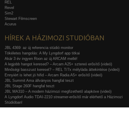
REL
Revel
Sim2
Stewart Filmscreen
Acurus
HÍREK A HÁZIMOZI STUDIÓBAN
JBL 4369: az új referencia stúdió monitor
Tökéletes hangolás: A My Lyngdorf app titkai
Akár 3 év ingyen Roon az új ARCAM mellé!
A legjobb hangot keresed? – Arcam A25+ sztereó erősítő (videó)
Minőségi basszust keresel? – REL T/7x mélyláda áttekintése (videó)
Ennyiért is lehet jó hifid – Arcam Radia A5+ erősítő (videó)
JBL Summit Ama állványos hangfal teszt
JBL Stage 260F hangfal teszt
JBL MA310 – A modern házimozi megfizethető alapköve (videó)
A Lyngdorf Audio TDAI-2210 streamer-erősítő már elérhető a Házimozi
Stúdióban!