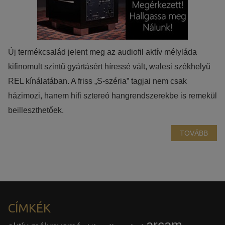
Új termékcsalád jelent meg az audiofil aktív mélyláda
kifinomult szintű gyártásért híressé vált, walesi székhelyű
REL kínálatában. A friss „S-széria” tagjai nem csak
házimozi, hanem hifi sztereó hangrendszerekbe is remekül
beilleszthetőek.
TOVÁBB
CÍMKÉK