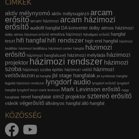
CÍMKÉK
arcam
aktív mélynyomó
aktív mélysugárzó
erősítő
arcam házimozi
arcam házimozi
erősítő
audiofil hangfal
DA konverter
dolby atmos házimozi
hangfal
emotiva házimozi
dolby atmos házimozi erősítő
fejhallgató erősítő
hifi rendszer
hifi hangfal
teszt
high end hangfal
házimozi
házimozi
beállítás
házimozi beállítása
házimozi center hangfal
erősítő
házimozi
házimozi mélyláda
házimozi hangfalszett
házimozi rendszer
házimozi
projektor
szoba
házimozi
házimozi szoba építés
házimozi vetítő
vetítővászon
jbl stage hangfalak
jbl hangfal
jbl synthesis hangfal
lyngdorf audio
legjobb házimozi rendszer
lyngdorf erősítő
lyngdorf
Mark Levinson erősítő
hangfal
lyngdorf teszt
mark levinson
nagy
sztereó erősítő
sim2 projektor
revel hangfalak
hangfalak
végerősítő
videók
állványos hangfal
álló hangfal
KÖZÖSSÉG