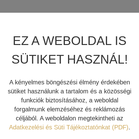
JBL SUMMIT
TÖBBCSATORNÁS VÉGERŐSÍTŐ
BEÉPÍTHETŐ HANGSZÓRÓ
JBL SYNTHESIS
MÉDIALEJÁTSZÓ
HIFI DA KONVERTER
EZ A WEBOLDAL IS
JBL BEÉPÍTHETŐ HANGSZÓRÓ
OTTHONI MOZIFOTEL
HÁLÓZATI MÉDIALEJÁTSZÓ
SÜTIKET HASZNÁL!
REVEL
BEÉPÍTHETŐ HANGSZÓRÓ
CD LEJÁTSZÓ
MARK LEVINSON
KÁBEL
A kényelmes böngészési élmény érdekében
SIM2
NYÁRI AKCIÓ
sütiket használunk a tartalom és a közösségi
funkciók biztosításához, a weboldal
STEWART FILMSCREEN
forgalmunk elemzéséhez és reklámozás
210.000 Ft
189.000 Ft
céljából. A weboldalon megtekintheti az
MADVR
Adatkezelési és Süti Tájékoztatónkat (PDF)
.
Raktáron - Kipróbálható Stúdiónkban
MERIDIAN