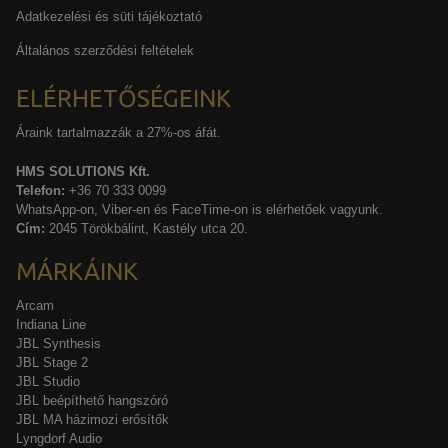
Adatkezelési és süti tájékoztató
Általános szerződési feltételek
ELÉRHETŐSÉGEINK
Áraink tartalmazzák a 27%-os áfát.
HMS SOLUTIONS Kft.
Telefon:
+36 70 333 0099
WhatsApp-on, Viber-en és FaceTime-on is elérhetőek vagyunk.
Cím:
2045 Törökbálint, Kastély utca 20.
MÁRKÁINK
Arcam
Indiana Line
JBL Synthesis
JBL Stage 2
JBL Studio
JBL beépíthető hangszóró
JBL MA házimozi erősítők
Lyngdorf Audio