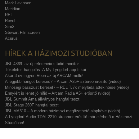
Mark Levinson
Meridian
REL
Revel
Sim2
Stewart Filmscreen
Acurus
HÍREK A HÁZIMOZI STUDIÓBAN
JBL 4369: az új referencia stúdió monitor
Tökéletes hangolás: A My Lyngdorf app titkai
Akár 3 év ingyen Roon az új ARCAM mellé!
A legjobb hangot keresed? – Arcam A25+ sztereó erősítő (videó)
Minőségi basszust keresel? – REL T/7x mélyláda áttekintése (videó)
Ennyiért is lehet jó hifid – Arcam Radia A5+ erősítő (videó)
JBL Summit Ama állványos hangfal teszt
JBL Stage 260F hangfal teszt
JBL MA310 – A modern házimozi megfizethető alapköve (videó)
A Lyngdorf Audio TDAI-2210 streamer-erősítő már elérhető a Házimozi
Stúdióban!