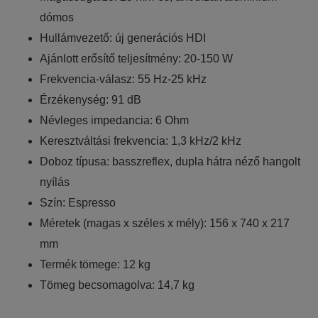
A weboldal statisztikáinak elemzésével tudjuk weboldalunkat
dómos
hatékonyabbá tenni, hogy a lehető legmagasabb felhasználói
Hullámvezető: új generációs HDI
élményt nyújtsuk kedves látogatóinknak. Ezért gyűjtünk
Ajánlott erősítő teljesítmény: 20-150 W
statisztikai adatokat a Google Analytics segítségével, amely
Frekvencia-válasz: 55 Hz-25 kHz
kizárólag az IP címeket tárolja a személyes adatok közül.
Érzékenység: 91 dB
Névleges impedancia: 6 Ohm
Reklámcélú:
Keresztváltási frekvencia: 1,3 kHz/2 kHz
Azért települnek ezek a sütik, hogy a felhasználót számára
Doboz típusa: basszreflex, dupla hátra néző hangolt
egyedi, releváns, érdeklődési körébe tartozó
nyílás
reklámajánlatokkal tudjuk megcélozni.
Szín: Espresso
Méretek (magas x széles x mély): 156 x 740 x 217
mm
Termék tömege: 12 kg
Tömeg becsomagolva: 14,7 kg