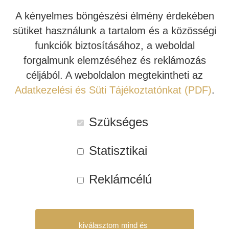
Radia+
A kényelmes böngészési élmény érdekében
JBL SUMMIT
TÖBBCSATORNÁS VÉGERŐSÍTŐ
BEÉPÍTHETŐ HANGSZÓRÓ
kiadású
sütiket használunk a tartalom és a közösségi
sztereó
funkciók biztosításához, a weboldal
JBL SYNTHESIS
MÉDIALEJÁTSZÓ
HIFI DA KONVERTER
erősítői,
forgalmunk elemzéséhez és reklámozás
ebben a magyar nyelvű videóban az
A5+ modell
t
JBL BEÉPÍTHETŐ HANGSZÓRÓ
OTTHONI MOZIFOTEL
HÁLÓZATI MÉDIALEJÁTSZÓ
céljából. A weboldalon megtekintheti az
ismerheted meg közelebbről, ami a széria jelenlegi
Adatkezelési és Süti Tájékoztatónkat (PDF)
.
REVEL
BEÉPÍTHETŐ HANGSZÓRÓ
CD LEJÁTSZÓ
legkisebb és legelérhetőbb tagja – ennek ellenére nagyon
sok szituációhoz bőven elegendő, amit tud!
Szükséges
MARK LEVINSON
KÁBEL
Statisztikai
SIM2
NYÁRI AKCIÓ
STEWART FILMSCREEN
Reklámcélú
MADVR
kiválasztom mind és
MERIDIAN