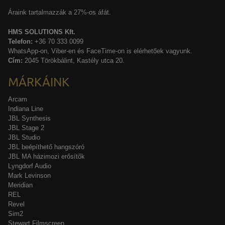
Áraink tartalmazzák a 27%-os áfát.
HMS SOLUTIONS Kft.
Telefon:
+36 70 333 0099
WhatsApp-on, Viber-en és FaceTime-on is elérhetőek vagyunk.
Cím:
2045 Törökbálint, Kastély utca 20.
MÁRKÁINK
Arcam
Indiana Line
JBL Synthesis
JBL Stage 2
JBL Studio
JBL beépíthető hangszóró
JBL MA házimozi erősítők
Lyngdorf Audio
Mark Levinson
Meridian
REL
Revel
Sim2
Stewart Filmscreen