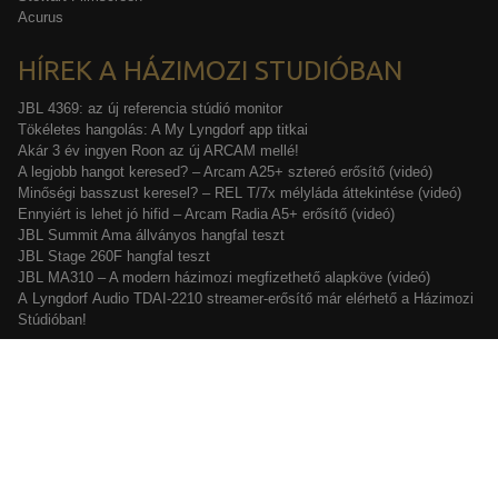
Acurus
HÍREK A HÁZIMOZI STUDIÓBAN
JBL 4369: az új referencia stúdió monitor
Tökéletes hangolás: A My Lyngdorf app titkai
Akár 3 év ingyen Roon az új ARCAM mellé!
A legjobb hangot keresed? – Arcam A25+ sztereó erősítő (videó)
Minőségi basszust keresel? – REL T/7x mélyláda áttekintése (videó)
Ennyiért is lehet jó hifid – Arcam Radia A5+ erősítő (videó)
JBL Summit Ama állványos hangfal teszt
JBL Stage 260F hangfal teszt
JBL MA310 – A modern házimozi megfizethető alapköve (videó)
A Lyngdorf Audio TDAI-2210 streamer-erősítő már elérhető a Házimozi
Stúdióban!