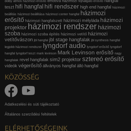
hangfal
emotiva házimozi
dolby atmos házimozi erősítő
fejhallgató erősítő
hifi rendszer
hifi hangfal
teszt
high end hangfal
reklámajánlatokkal tudjuk megcélozni.
házimozi
házimozi
beállítás
házimozi beállítása
házimozi center hangfal
erősítő
házimozi
házimozi mélyláda
házimozi hangfalszett
házimozi rendszer
házimozi
projektor
szoba
házimozi
házimozi szoba építés
házimozi vetítő
vetítővászon
jbl stage hangfalak
jbl hangfal
jbl synthesis hangfal
lyngdorf audio
legjobb házimozi rendszer
lyngdorf erősítő
lyngdorf
Mark Levinson erősítő
hangfal
lyngdorf teszt
mark levinson
nagy
sztereó erősítő
sim2 projektor
revel hangfalak
hangfalak
végerősítő
videók
állványos hangfal
álló hangfal
KÖZÖSSÉG
Adatkezelési és süti tájékoztató
Általános szerződési feltételek
ELÉRHETŐSÉGEINK