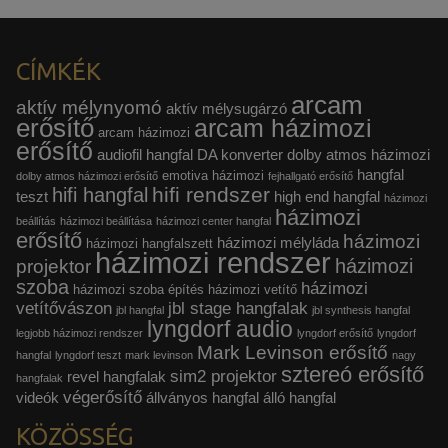
CÍMKÉK
arcam
aktív mélynyomó
aktív mélysugárzó
erősítő
arcam házimozi
arcam házimozi
erősítő
audiofil hangfal
DA konverter
dolby atmos házimozi
hangfal
emotiva házimozi
dolby atmos házimozi erősítő
fejhallgató erősítő
hifi rendszer
hifi hangfal
teszt
high end hangfal
házimozi
házimozi
beállítás
házimozi beállítása
házimozi center hangfal
erősítő
házimozi
házimozi mélyláda
házimozi hangfalszett
házimozi rendszer
házimozi
projektor
szoba
házimozi
házimozi szoba építés
házimozi vetítő
vetítővászon
jbl stage hangfalak
jbl hangfal
jbl synthesis hangfal
lyngdorf audio
legjobb házimozi rendszer
lyngdorf erősítő
lyngdorf
Mark Levinson erősítő
hangfal
lyngdorf teszt
mark levinson
nagy
sztereó erősítő
sim2 projektor
revel hangfalak
hangfalak
végerősítő
videók
állványos hangfal
álló hangfal
KÖZÖSSÉG