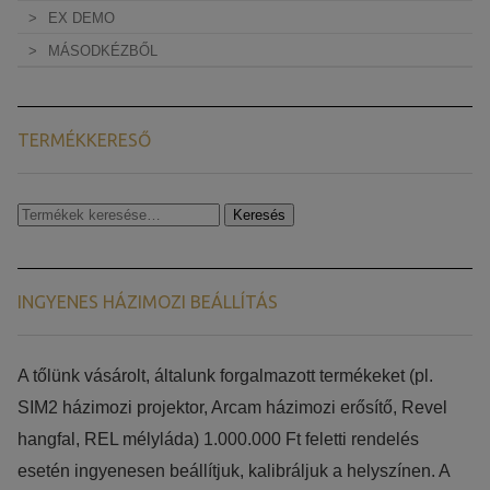
EX DEMO
MÁSODKÉZBŐL
TERMÉKKERESŐ
Keresés
Keresés
a
következőre:
INGYENES HÁZIMOZI BEÁLLÍTÁS
​​A tőlünk vásárolt, általunk forgalmazott termékeket (pl.
SIM2 házimozi projektor, Arcam házimozi erősítő, Revel
hangfal, REL mélyláda) 1.000.000 Ft feletti rendelés
esetén ingyenesen beállítjuk, kalibráljuk a helyszínen. A