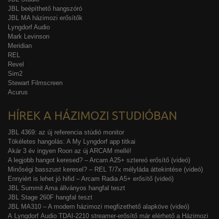
JBL beépíthető hangszóró
JBL MA házimozi erősítők
Lyngdorf Audio
Mark Levinson
Meridian
REL
Revel
Sim2
Stewart Filmscreen
Acurus
HÍREK A HÁZIMOZI STUDIÓBAN
JBL 4369: az új referencia stúdió monitor
Tökéletes hangolás: A My Lyngdorf app titkai
Akár 3 év ingyen Roon az új ARCAM mellé!
A legjobb hangot keresed? – Arcam A25+ sztereó erősítő (videó)
Minőségi basszust keresel? – REL T/7x mélyláda áttekintése (videó)
Ennyiért is lehet jó hifid – Arcam Radia A5+ erősítő (videó)
JBL Summit Ama állványos hangfal teszt
JBL Stage 260F hangfal teszt
JBL MA310 – A modern házimozi megfizethető alapköve (videó)
A Lyngdorf Audio TDAI-2210 streamer-erősítő már elérhető a Házimozi