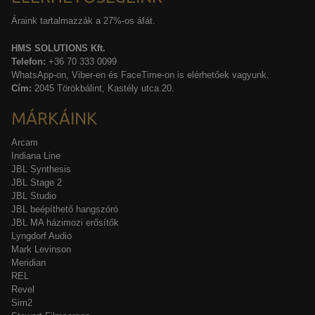
Áraink tartalmazzák a 27%-os áfát.
HMS SOLUTIONS Kft.
Telefon:
+36 70 333 0099
WhatsApp-on, Viber-en és FaceTime-on is elérhetőek vagyunk.
Cím:
2045 Törökbálint, Kastély utca 20.
MÁRKÁINK
Arcam
Indiana Line
JBL Synthesis
JBL Stage 2
JBL Studio
JBL beépíthető hangszóró
JBL MA házimozi erősítők
Lyngdorf Audio
Mark Levinson
Meridian
REL
Revel
Sim2