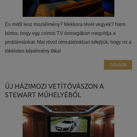
És mitől lesz moziélmény? Mekkora tévét vegyek? Nem
biztos, hogy egy csinos TV önmagában megoldja a
problémánkat. Mai rövid útmutatónkban kifejtjük, hogy mi a
tökéletes képélmény titka!
TOVÁBB
ÚJ HÁZIMOZI VETÍTŐVÁSZON A
STEWART MŰHELYÉBŐL