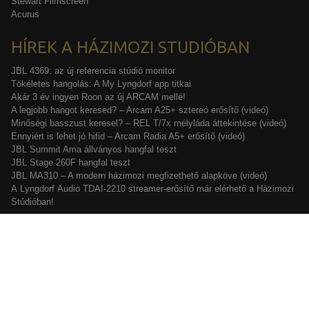
Stewart Filmscreen
Acurus
HÍREK A HÁZIMOZI STUDIÓBAN
JBL 4369: az új referencia stúdió monitor
Tökéletes hangolás: A My Lyngdorf app titkai
Akár 3 év ingyen Roon az új ARCAM mellé!
A legjobb hangot keresed? – Arcam A25+ sztereó erősítő (videó)
Minőségi basszust keresel? – REL T/7x mélyláda áttekintése (videó)
Ennyiért is lehet jó hifid – Arcam Radia A5+ erősítő (videó)
JBL Summit Ama állványos hangfal teszt
JBL Stage 260F hangfal teszt
JBL MA310 – A modern házimozi megfizethető alapköve (videó)
A Lyngdorf Audio TDAI-2210 streamer-erősítő már elérhető a Házimozi
Stúdióban!