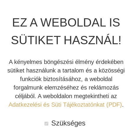
JBL SUMMIT
TÖBBCSATORNÁS VÉGERŐSÍTŐ
BEÉPÍTHETŐ HANGSZÓRÓ
EZ A WEBOLDAL IS
JBL SYNTHESIS
MÉDIALEJÁTSZÓ
HIFI DA KONVERTER
A házimozi vetítővászon specialista Stewart Filmscreen új
technológiát mutatott be az idei CEDIA kiállításon. A
SÜTIKET HASZNÁL!
JBL BEÉPÍTHETŐ HANGSZÓRÓ
OTTHONI MOZIFOTEL
HÁLÓZATI MÉDIALEJÁTSZÓ
Phantom nevű felület fő érdekessége, hogy bármilyen
környezetben, sötétben és világosban is alkalmazható.
REVEL
BEÉPÍTHETŐ HANGSZÓRÓ
CD LEJÁTSZÓ
A kényelmes böngészési élmény érdekében
TOVÁBB
sütiket használunk a tartalom és a közösségi
MARK LEVINSON
KÁBEL
funkciók biztosításához, a weboldal
SIM2
NYÁRI AKCIÓ
A HÁZIMOZI ÉPÍTÉS LEGFONTOSABB
forgalmunk elemzéséhez és reklámozás
LÉPÉSEI
céljából. A weboldalon megtekintheti az
STEWART FILMSCREEN
Adatkezelési és Süti Tájékoztatónkat (PDF)
.
MADVR
Szükséges
MERIDIAN