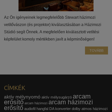
Az Ön igényeinek legmegfelelőbb Stewart házimozi
vetítővászon (és projektor) kiválasztásában a Házimozi
Stúdió segít Önnek. A megfelelően kiválasztott vetítési
képfelület komoly mértékben javít a képminőségen!
TOVÁBB
CÍMKÉK
arcam
aktív mélynyomó
aktív mélysugárzó
erősítő
arcam házimozi
arcam házimozi
erősítő
audiofil hangfal
DA konverter
dolby atmos házimozi