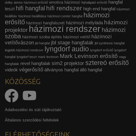
hangfal
emotiva házimozi
dolby atmos házimozi erősítő
fejhallgató erősítő
hifi rendszer
hifi hangfal
teszt
high end hangfal
házimozi
házimozi
beállítás
házimozi beállítása
házimozi center hangfal
erősítő
házimozi
házimozi mélyláda
házimozi hangfalszett
házimozi rendszer
házimozi
projektor
szoba
házimozi
házimozi szoba építés
házimozi vetítő
vetítővászon
jbl stage hangfalak
jbl hangfal
jbl synthesis hangfal
lyngdorf audio
legjobb házimozi rendszer
lyngdorf erősítő
lyngdorf
Mark Levinson erősítő
hangfal
lyngdorf teszt
mark levinson
nagy
sztereó erősítő
sim2 projektor
revel hangfalak
hangfalak
végerősítő
videók
állványos hangfal
álló hangfal
KÖZÖSSÉG
Adatkezelési és süti tájékoztató
Általános szerződési feltételek
ELÉRHETŐSÉGEINK