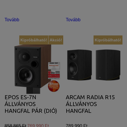
Tovább
Tovább
Kipróbálható!
Akció!
Kipróbálható!
EPOS ES-7N
ARCAM RADIA R15
ÁLLVÁNYOS
ÁLLVÁNYOS
HANGFAL PÁR (DIÓ)
HANGFAL
858.865 Ft
769.990 Ft
789.990 Ft