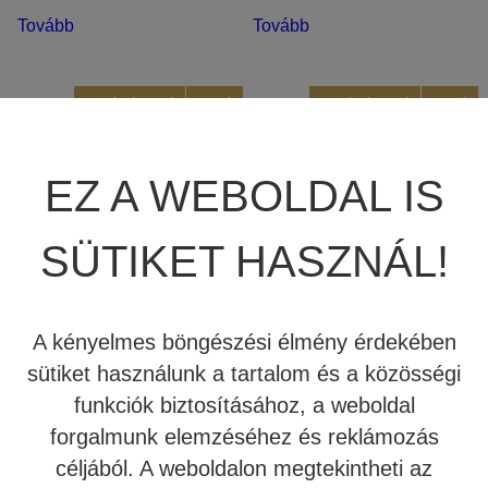
Tovább
Tovább
Kipróbálható!
Akció!
Kipróbálható!
Akció!
EZ A WEBOLDAL IS
SÜTIKET HASZNÁL!
POLCHANGFAL –
INDIANA LINE TESI
A kényelmes böngészési élmény érdekében
INDIANA LINE DIVA
262 ÁLLVÁNYOS
sütiket használunk a tartalom és a közösségi
252
HANGFAL
funkciók biztosításához, a weboldal
forgalmunk elemzéséhez és reklámozás
117.600 Ft
71.400 Ft
100.800 Ft
79.800 Ft
céljából. A weboldalon megtekintheti az