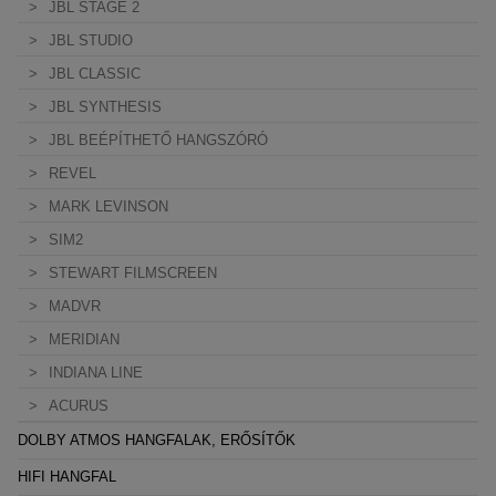
JBL STAGE 2
JBL STUDIO
JBL CLASSIC
JBL SYNTHESIS
JBL BEÉPÍTHETŐ HANGSZÓRÓ
REVEL
MARK LEVINSON
SIM2
STEWART FILMSCREEN
MADVR
MERIDIAN
INDIANA LINE
ACURUS
DOLBY ATMOS HANGFALAK, ERŐSÍTŐK
HIFI HANGFAL