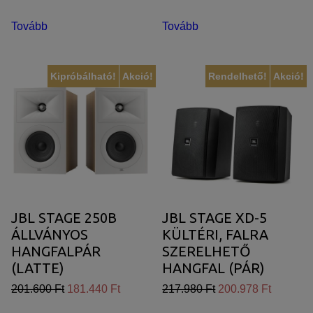
Tovább
Tovább
Kipróbálható!
Akció!
Rendelhető!
Akció!
JBL STAGE 250B
JBL STAGE XD-5
ÁLLVÁNYOS
KÜLTÉRI, FALRA
HANGFALPÁR
SZERELHETŐ
(LATTE)
HANGFAL (PÁR)
201.600 Ft
181.440 Ft
217.980 Ft
200.978 Ft