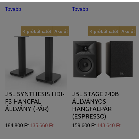
Ezek nélkül a weboldalt nem lehet megtekinteni.
Tovább
Tovább
Statisztikai:
A weboldal statisztikáinak elemzésével tudjuk weboldalunkat
hatékonyabbá tenni, hogy a lehető legmagasabb felhasználói
Kipróbálható!
Akció!
Kipróbálható!
Akció!
élményt nyújtsuk kedves látogatóinknak. Ezért gyűjtünk
statisztikai adatokat a Google Analytics segítségével, amely
kizárólag az IP címeket tárolja a személyes adatok közül.
Reklámcélú:
Azért települnek ezek a sütik, hogy a felhasználót számára
egyedi, releváns, érdeklődési körébe tartozó
JBL SYNTHESIS HDI-
JBL STAGE 240B
reklámajánlatokkal tudjuk megcélozni.
FS HANGFAL
ÁLLVÁNYOS
ÁLLVÁNY (PÁR)
HANGFALPÁR
(ESPRESSO)
184.800 Ft
135.660 Ft
159.600 Ft
143.640 Ft