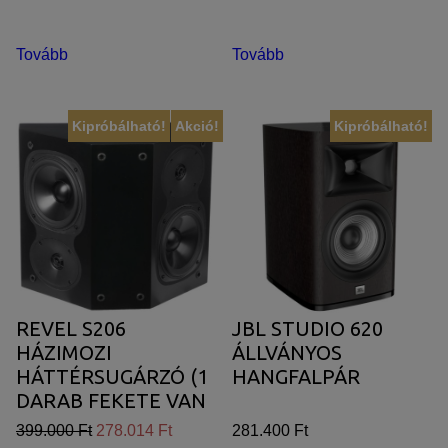
Tovább
Tovább
Kipróbálható!
Akció!
Kipróbálható!
REVEL S206
JBL STUDIO 620
HÁZIMOZI
ÁLLVÁNYOS
HÁTTÉRSUGÁRZÓ (1
HANGFALPÁR
DARAB FEKETE VAN
RAKTÁRON)
399.000 Ft
278.014 Ft
281.400 Ft