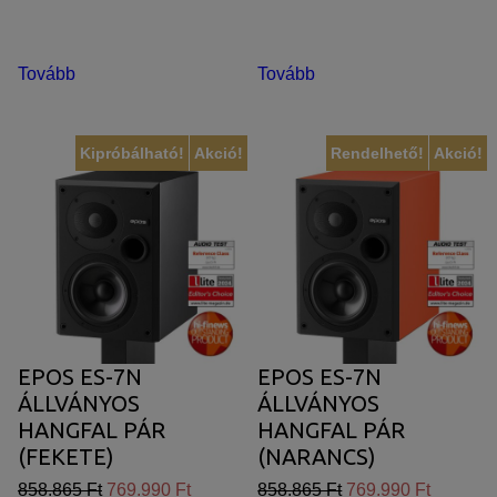
Tovább
Tovább
Kipróbálható!
Akció!
Rendelhető!
Akció!
EPOS ES-7N
EPOS ES-7N
ÁLLVÁNYOS
ÁLLVÁNYOS
HANGFAL PÁR
HANGFAL PÁR
(FEKETE)
(NARANCS)
858.865 Ft
769.990 Ft
858.865 Ft
769.990 Ft