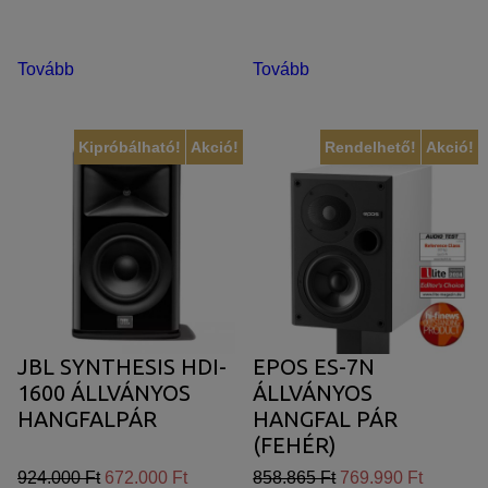
Tovább
Tovább
Kipróbálható!
Akció!
Rendelhető!
Akció!
JBL SYNTHESIS HDI-
EPOS ES-7N
1600 ÁLLVÁNYOS
ÁLLVÁNYOS
HANGFALPÁR
HANGFAL PÁR
(FEHÉR)
924.000 Ft
672.000 Ft
858.865 Ft
769.990 Ft