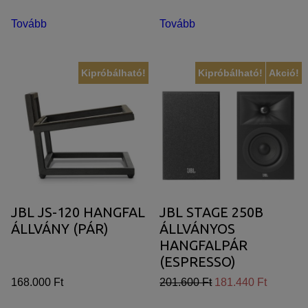
Tovább
Tovább
Kipróbálható!
Kipróbálható!
Akció!
JBL JS-120 HANGFAL
JBL STAGE 250B
ÁLLVÁNY (PÁR)
ÁLLVÁNYOS
HANGFALPÁR
(ESPRESSO)
168.000 Ft
201.600 Ft
181.440 Ft