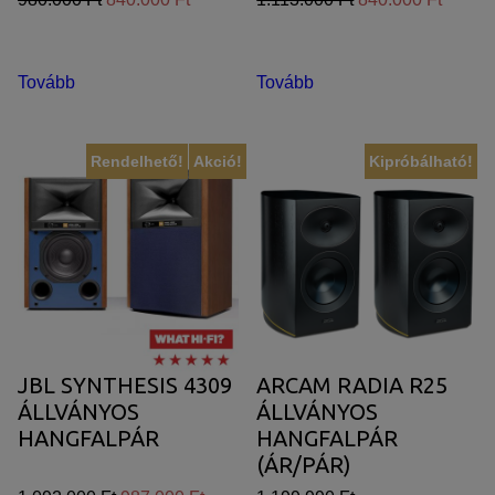
Tovább
Tovább
Rendelhető!
Akció!
Kipróbálható!
JBL SYNTHESIS 4309
ARCAM RADIA R25
ÁLLVÁNYOS
ÁLLVÁNYOS
HANGFALPÁR
HANGFALPÁR
(ÁR/PÁR)