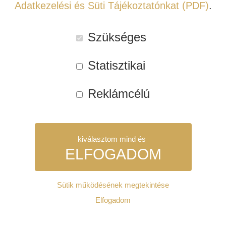
Adatkezelési és Süti Tájékoztatónkat (PDF)
.
Tovább
Tovább
Szükséges
Kipróbálható!
Kipróbálható!
Statisztikai
Reklámcélú
kiválasztom mind és
JBL JS-80 HANGFAL
REVEL M8 HANGFAL
ELFOGADOM
ÁLLVÁNY (PÁR)
(DARAB ÁRAS)
Sütik működésének megtekintése
Szükséges:
Elfogadom
98.700 Ft
134.400 Ft
Az weboldal működéséhez elengedhetetlenül szükséges sütik.