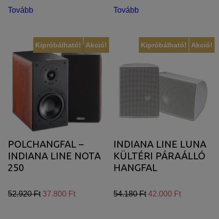
szűk helyen basszus dominanciát okozhat, ezért vásárlás
Tovább
Tovább
előtt kérdezze bátran szakértőink véleményét, hogy az Ön
INDIANA LINE
szobájába illő rendszer tulajdonosa lehessen!
Kipróbálható!
Akció!
Kipróbálható!
Akció!
Nevükből eredően az állványos hangfalak felsőbb
kategóriába tartozó típusait ajánlott tartó oszlopra és/vagy
rezgéselnyelő talpra helyezni, a jobb hangzás érdekében.
POLCHANGFAL –
INDIANA LINE LUNA
INDIANA LINE NOTA
KÜLTÉRI PÁRAÁLLÓ
250
HANGFAL
52.920 Ft
37.800 Ft
54.180 Ft
42.000 Ft