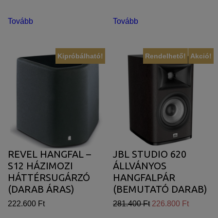
Tovább
Tovább
Kipróbálható!
Rendelhető!
Akció!
REVEL HANGFAL –
JBL STUDIO 620
S12 HÁZIMOZI
ÁLLVÁNYOS
HÁTTÉRSUGÁRZÓ
HANGFALPÁR
(DARAB ÁRAS)
(BEMUTATÓ DARAB)
222.600 Ft
281.400 Ft
226.800 Ft