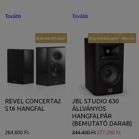
Tovább
Tovább
Kipróbálható!
Kipróbálható!
Akció!
REVEL CONCERTA2
JBL STUDIO 630
S16 HANGFAL
ÁLLVÁNYOS
HANGFALPÁR
(BEMUTATÓ DARAB)
264.600 Ft
344.400 Ft
277.200 Ft