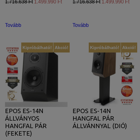
1.716.638 Ft
1.499.990 Ft
1.716.638 Ft
1.499.990 Ft
Tovább
Tovább
Kipróbálható!
Akció!
Kipróbálható!
Akció!
EPOS ES-14N
EPOS ES-14N
ÁLLVÁNYOS
HANGFAL PÁR
HANGFAL PÁR
ÁLLVÁNNYAL (DIÓ)
(FEKETE)