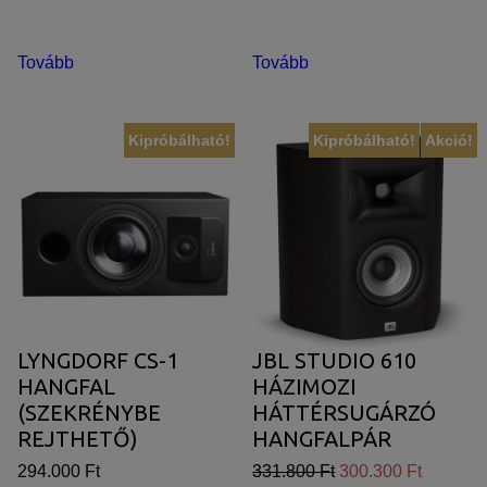
Tovább
Tovább
Kipróbálható!
Kipróbálható!
Akció!
LYNGDORF CS-1
JBL STUDIO 610
HANGFAL
HÁZIMOZI
(SZEKRÉNYBE
HÁTTÉRSUGÁRZÓ
REJTHETŐ)
HANGFALPÁR
294.000 Ft
331.800 Ft
300.300 Ft