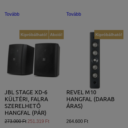
Tovább
Tovább
Kipróbálható!
Akció!
Kipróbálható!
JBL STAGE XD-6
REVEL M10
KÜLTÉRI, FALRA
HANGFAL (DARAB
SZERELHETŐ
ÁRAS)
HANGFAL (PÁR)
273.000 Ft
251.319 Ft
264.600 Ft