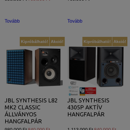
Tovább
Tovább
Kipróbálható!
Akció!
Kipróbálható!
Akció!
JBL SYNTHESIS L82
JBL SYNTHESIS
MK2 CLASSIC
4305P AKTÍV
ÁLLVÁNYOS
HANGFALPÁR
HANGFALPÁR
980.000 Ft
840.000 Ft
1.113.000 Ft
840.000 Ft