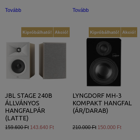
Tovább
Tovább
Kipróbálható!
Akció!
Kipróbálható!
Akció!
JBL STAGE 240B
LYNGDORF MH-3
ÁLLVÁNYOS
KOMPAKT HANGFAL
HANGFALPÁR
(ÁR/DARAB)
(LATTE)
159.600 Ft
143.640 Ft
210.000 Ft
150.000 Ft