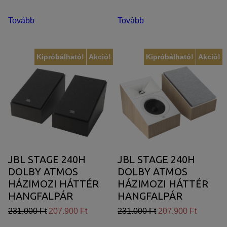
Tovább
Tovább
Kipróbálható!
Akció!
Kipróbálható!
Akció!
JBL STAGE 240H
JBL STAGE 240H
DOLBY ATMOS
DOLBY ATMOS
HÁZIMOZI HÁTTÉR
HÁZIMOZI HÁTTÉR
HANGFALPÁR
HANGFALPÁR
(ESPRESSO)
(LATTE)
231.000 Ft
207.900 Ft
231.000 Ft
207.900 Ft