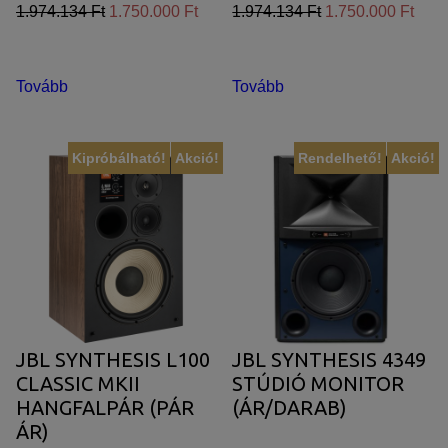
1.974.134 Ft
1.750.000 Ft
1.974.134 Ft
1.750.000 Ft
Tovább
Tovább
Kipróbálható!
Akció!
Rendelhető!
Akció!
JBL SYNTHESIS L100
JBL SYNTHESIS 4349
CLASSIC MKII
STÚDIÓ MONITOR
HANGFALPÁR (PÁR
(ÁR/DARAB)
ÁR)