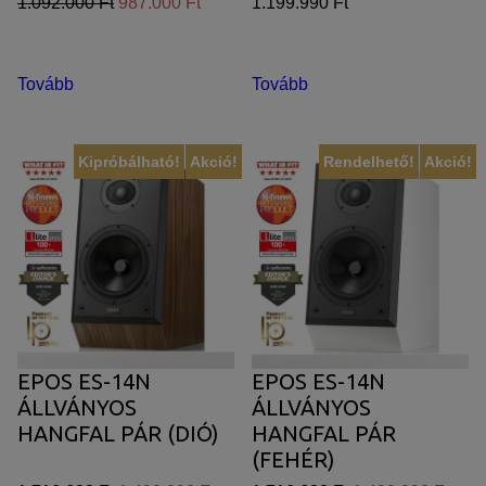
1.092.000 Ft
987.000 Ft
1.199.990 Ft
Tovább
Tovább
Kipróbálható!
Akció!
Rendelhető!
Akció!
EPOS ES-14N
EPOS ES-14N
ÁLLVÁNYOS
ÁLLVÁNYOS
HANGFAL PÁR (DIÓ)
HANGFAL PÁR
(FEHÉR)