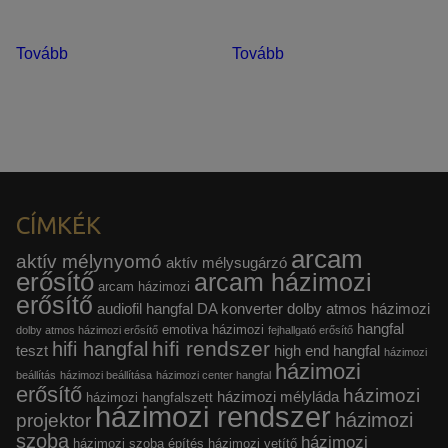
Tovább
Tovább
CÍMKÉK
arcam
aktív mélynyomó
aktív mélysugárzó
erősítő
arcam házimozi
arcam házimozi
erősítő
audiofil hangfal
DA konverter
dolby atmos házimozi
hangfal
emotiva házimozi
dolby atmos házimozi erősítő
fejhallgató erősítő
hifi rendszer
hifi hangfal
teszt
high end hangfal
házimozi
házimozi
beállítás
házimozi beállítása
házimozi center hangfal
erősítő
házimozi
házimozi mélyláda
házimozi hangfalszett
házimozi rendszer
házimozi
projektor
szoba
házimozi
házimozi szoba építés
házimozi vetítő