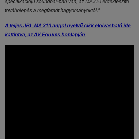
specifikációjú soundbar-ban van, az MA310 érdekfeszítő
továbblépés a megfáradt hagyományoktól.”
A teljes JBL MA 310 angol nyelvű cikk elolvasható ide
kattintva, az AV Forums honlapján.