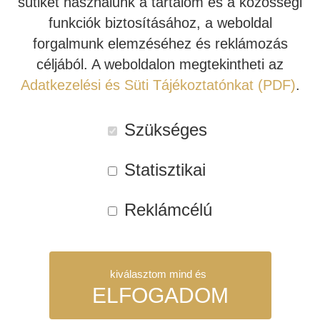
sütiket használunk a tartalom és a közösségi
Kosárba teszem
JBL
funkciók biztosításához, a weboldal
MA310
INDIANA LINE
forgalmunk elemzéséhez és reklámozás
házimozi
Cikkszám:
JBLMA310-BL
céljából. A weboldalon megtekintheti az
erősítő
Kategóriák:
akciós házimozi erősítő
,
Házimozi erősítő
,
JBL
Adatkezelési és Süti Tájékoztatónkat (PDF)
.
(fekete)
MA házimozi erősítők
,
JBL Synthesis
mennyiség
Címkék:
4K házimozi
,
JBL MA házimozi erősítők
Szükséges
Leírás
Vélemények (0)
Letöltések
Statisztikai
LEÍRÁS
Reklámcélú
Csatornák száma: 5.2
Mért teljesítmény (8 ohmon, 2 csatorna hajtásával):
kiválasztom mind és
60 W RMS
ELFOGADOM
Mért teljesítmény (4 ohmon, 2 csatorna hajtásával):