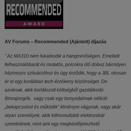
AV Forums – Recommended (Ajánlott) díjazás
” Az MA310 nem fukarkodik a hangminőségen. Emellett
felhasználóbarát és mutatós, polcokra illő doboz bármilyen
házimozis szituációhoz és úgy érződik, hogy a JBL okosan
ér el egy korábban tech-érzékeny közönséget. De
azoknak, akik korlátozott költségből gazdálkodó
filmrajongók, vagy csak egy bonyodalmak nélküli
„bekapcsolod és működik” élményre vágynak, vagy akár
olyan személyek, akik kifinomultabb elektronikát
szeretnének, mint ami egy megkérdőjelezhető