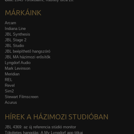
MÁRKÁINK
Arcam
Indiana Line
JBL Synthesis
JBL Stage 2
JBL Studio
JBL beépíthető hangszóró
JBL MA házimozi erősítők
Lyngdorf Audio
Mark Levinson
Meridian
REL
Revel
Sim2
Stewart Filmscreen
Acurus
HÍREK A HÁZIMOZI STUDIÓBAN
JBL 4369: az új referencia stúdió monitor
Tökéletes hangolás: A My Lyngdorf app titkai