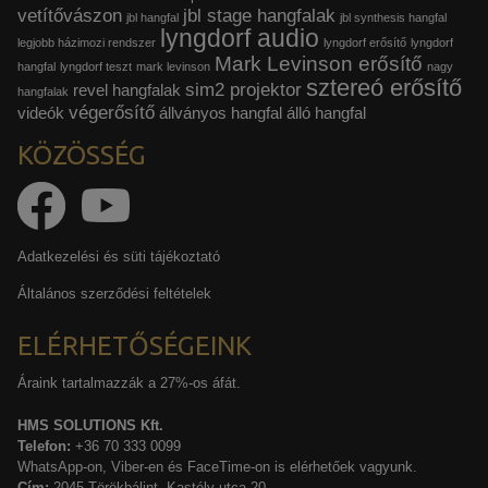
vetítővászon
jbl stage hangfalak
jbl hangfal
jbl synthesis hangfal
lyngdorf audio
legjobb házimozi rendszer
lyngdorf erősítő
lyngdorf
Mark Levinson erősítő
hangfal
lyngdorf teszt
mark levinson
nagy
sztereó erősítő
sim2 projektor
revel hangfalak
hangfalak
végerősítő
videók
állványos hangfal
álló hangfal
KÖZÖSSÉG
Adatkezelési és süti tájékoztató
Általános szerződési feltételek
ELÉRHETŐSÉGEINK
Áraink tartalmazzák a 27%-os áfát.
HMS SOLUTIONS Kft.
Telefon:
+36 70 333 0099
WhatsApp-on, Viber-en és FaceTime-on is elérhetőek vagyunk.
Cím:
2045 Törökbálint, Kastély utca 20.