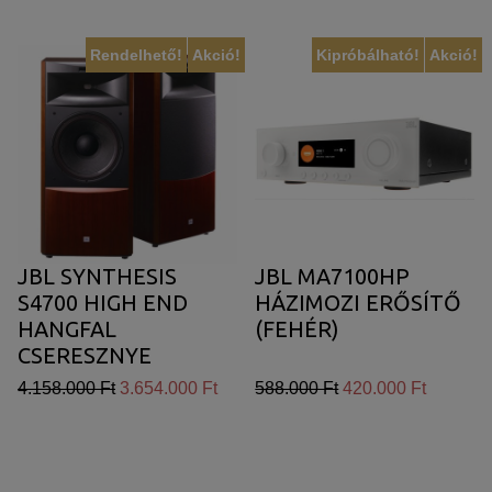
Rendelhető!
Akció!
Kipróbálható!
Akció!
JBL SYNTHESIS
JBL MA7100HP
S4700 HIGH END
HÁZIMOZI ERŐSÍTŐ
HANGFAL
(FEHÉR)
CSERESZNYE
FURNÉR
4.158.000 Ft
3.654.000 Ft
588.000 Ft
420.000 Ft