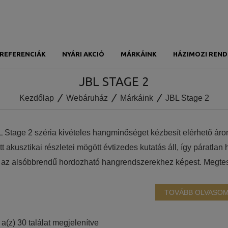
REFERENCIÁK
NYÁRI AKCIÓ
MÁRKÁINK
HÁZIMOZI REND
JBL STAGE 2
Kezdőlap
Webáruház
Márkáink
JBL Stage 2
L Stage 2 széria kivételes hangminőséget kézbesít elérhető áro
tt akusztikai részletei mögött évtizedes kutatás áll, így páratl
l az alsóbbrendű hordozható hangrendszerekhez képest. Megtes
elenése kiválóan beillik modern otthonokba. A Stage 2 hangfa
elkeznek, amit akusztikus lencse és új generációs HDI hullámve
TOVÁBB OLVASO
vencia-válasz és még jobb szórás érdekében. A bordás felületű
ndás JBL modelleket idézik és a pontos, mély basszust szolgál
Sorted
a(z) 30 találat megjelenítve