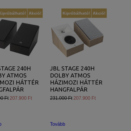
Kipróbálható!
Akció!
Kipróbálható!
Akció!
STAGE 240H
JBL STAGE 240H
BY ATMOS
DOLBY ATMOS
IMOZI HÁTTÉR
HÁZIMOZI HÁTTÉR
GFALPÁR
HANGFALPÁR
RESSO)
(LATTE)
0 Ft
207.900 Ft
231.000 Ft
207.900 Ft
b
Tovább