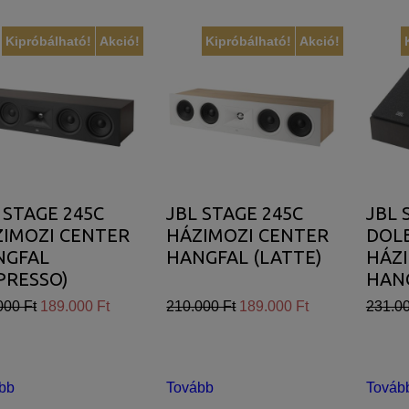
Kipróbálható!
Akció!
Kipróbálható!
Akció!
 STAGE 245C
JBL STAGE 245C
JBL 
IMOZI CENTER
HÁZIMOZI CENTER
DOL
NGFAL
HANGFAL (LATTE)
HÁZ
PRESSO)
HAN
(ESP
000 Ft
189.000 Ft
210.000 Ft
189.000 Ft
231.00
bb
Tovább
Továb