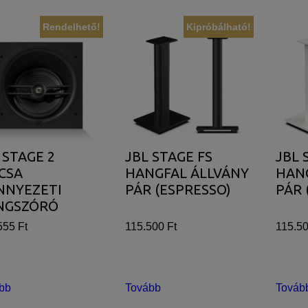
Rendelhető!
Kipróbálható!
 STAGE 2
JBL STAGE FS
JBL 
CSA
HANGFAL ÁLLVÁNY
HAN
NNYEZETI
PÁR (ESPRESSO)
PÁR 
NGSZÓRÓ
555 Ft
115.500 Ft
115.50
bb
Tovább
Továb