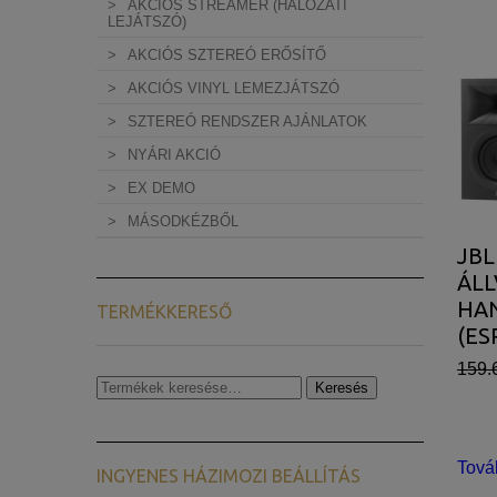
AKCIÓS STREAMER (HÁLÓZATI
LEJÁTSZÓ)
AKCIÓS SZTEREÓ ERŐSÍTŐ
AKCIÓS VINYL LEMEZJÁTSZÓ
SZTEREÓ RENDSZER AJÁNLATOK
NYÁRI AKCIÓ
EX DEMO
MÁSODKÉZBŐL
JBL
ÁL
HA
TERMÉKKERESŐ
(ES
159.
Keresés
Keresés
a
következőre:
Tová
INGYENES HÁZIMOZI BEÁLLÍTÁS