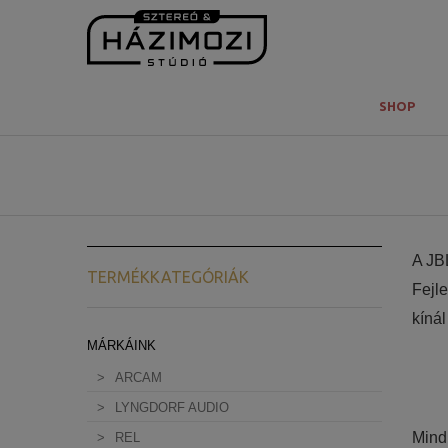
SHOP
A JB
TERMÉKKATEGÓRIÁK
Fejle
kíná
MÁRKÁINK
megj
rend
ARCAM
frek
LYNGDORF AUDIO
lege
Mind 
REL