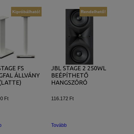
Kipróbálható!
Rendelhető!
STAGE FS
JBL STAGE 2 250WL
GFAL ÁLLVÁNY
BEÉPÍTHETŐ
(LATTE)
HANGSZÓRÓ
0 Ft
116.172 Ft
b
Tovább