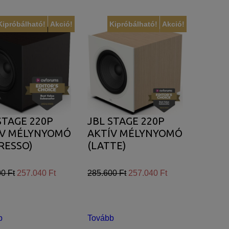
Kipróbálható!
Akció!
Kipróbálható!
Akció!
STAGE 220P
JBL STAGE 220P
ÍV MÉLYNYOMÓ
AKTÍV MÉLYNYOMÓ
RESSO)
(LATTE)
0 Ft
257.040 Ft
285.600 Ft
257.040 Ft
b
Tovább