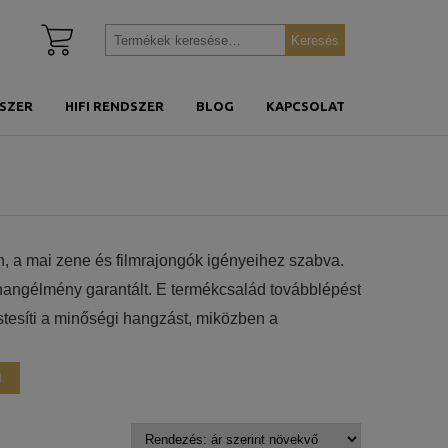
Kosár
Keresés
Keresés
megtekintése
a
következőre:
SZER
HIFI RENDSZER
BLOG
KAPCSOLAT
n, a mai zene és filmrajongók igényeihez szabva.
an hangélmény garantált. E termékcsalád továbblépést
tesíti a minőségi hangzást, miközben a
lak új, anodizált alumínium dómos magassugárzóval
zető egészít ki, a hihetetlenül egyenletes magas
M
, policellulóz membrános mély/középsugárzók a
ják. Így ezek a hangsugárzók minden korábbinál