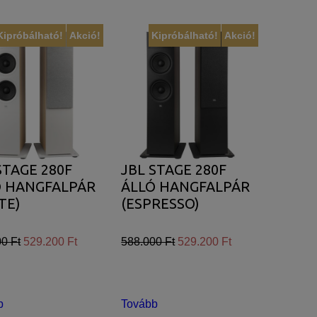
Kipróbálható!
Akció!
Kipróbálható!
Akció!
STAGE 280F
JBL STAGE 280F
Ó HANGFALPÁR
ÁLLÓ HANGFALPÁR
TE)
(ESPRESSO)
0 Ft
529.200 Ft
588.000 Ft
529.200 Ft
b
Tovább