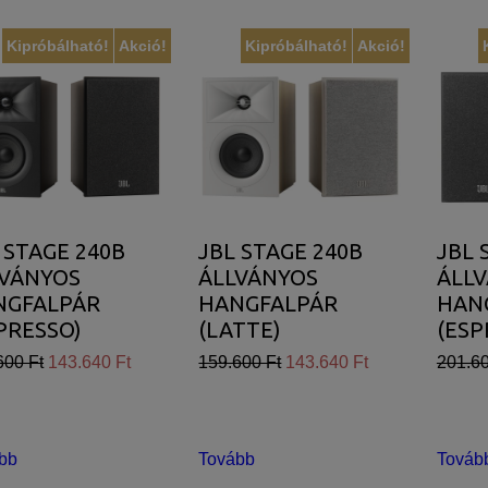
Kipróbálható!
Akció!
Kipróbálható!
Akció!
 STAGE 240B
JBL STAGE 240B
JBL 
LVÁNYOS
ÁLLVÁNYOS
ÁLL
NGFALPÁR
HANGFALPÁR
HAN
PRESSO)
(LATTE)
(ESP
600 Ft
143.640 Ft
159.600 Ft
143.640 Ft
201.60
bb
Tovább
Továb