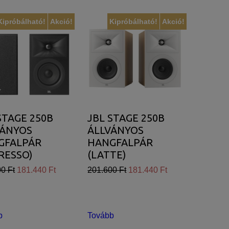
Kipróbálható!
Akció!
Kipróbálható!
Akció!
STAGE 250B
JBL STAGE 250B
VÁNYOS
ÁLLVÁNYOS
GFALPÁR
HANGFALPÁR
RESSO)
(LATTE)
0 Ft
181.440 Ft
201.600 Ft
181.440 Ft
b
Tovább