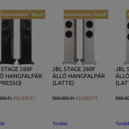
Kipróbálható!
Akció!
Kipróbálható!
Akció!
 STAGE 260F
JBL STAGE 260F
JBL 
LÓ HANGFALPÁR
ÁLLÓ HANGFALPÁR
ÁLL
PRESSO)
(LATTE)
(LAT
000 Ft
453.600 Ft
504.000 Ft
453.600 Ft
588.00
bb
Tovább
Továb