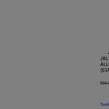
JBL
ÁL
(ES
504.
Tová