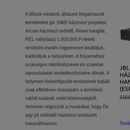
​​A tőlünk vásárolt, általunk forgalmazott
termékeket (pl. SIM2 házimozi projektor,
Arcam házimozi erősítő, Revel hangfal,
REL mélyláda) 1.000.000 Ft feletti
rendelés esetén ingyenesen beállítjuk,
kalibráljuk a helyszínen. A folyamathoz
szükséges mérőműszerek és szakmai
JBL
tapasztalatok rendelkezésünkre állnak. A
HÁZ
HA
helyesen bekonfigurált rendszerek tudják
(ES
csak effektíven visszaadni a termékek
210.
valódi tudását, ezért kötelességből,
örömmel végezzük a munkákat, hogy Ön
egy jól működő házimozi rendszert
Tová
használhasson.