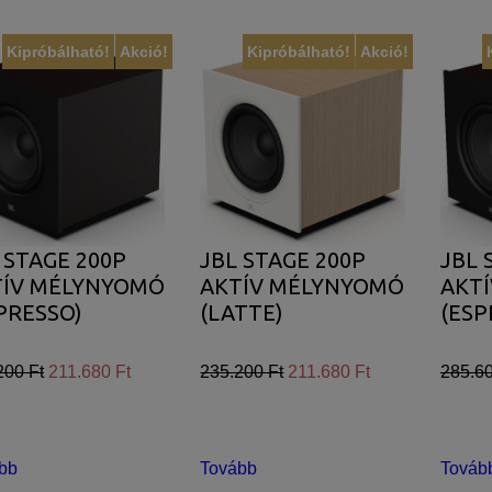
Kipróbálható!
Akció!
Kipróbálható!
Akció!
 STAGE 200P
JBL STAGE 200P
JBL 
TÍV MÉLYNYOMÓ
AKTÍV MÉLYNYOMÓ
AKT
PRESSO)
(LATTE)
(ESP
200 Ft
211.680 Ft
235.200 Ft
211.680 Ft
285.60
bb
Tovább
Továb