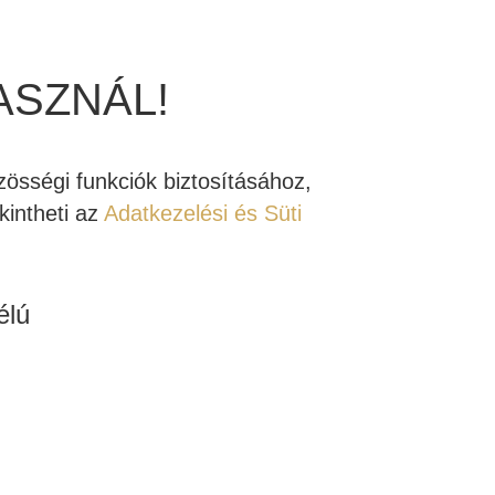
Kipróbálható!
Rendelhető!
ASZNÁL!
össégi funkciók biztosításához,
intheti az
Adatkezelési és Süti
STAGE 5.2.2
JBL STAGE 2 260W
BY ATMOS XL
BEÉPÍTHETŐ
MOZI SZETT
HANGFAL
élú
69.703 Ft
b
Tovább