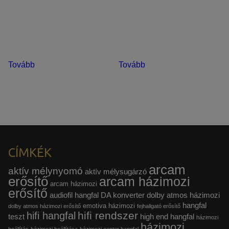
Tovább
Tovább
CÍMKÉK
arcam
aktív mélynyomó
aktív mélysugárzó
erősítő
arcam házimozi
arcam házimozi
erősítő
audiofil hangfal
DA konverter
dolby atmos házimozi
hangfal
emotiva házimozi
dolby atmos házimozi erősítő
fejhallgató erősítő
hifi rendszer
hifi hangfal
teszt
high end hangfal
házimozi
házimozi