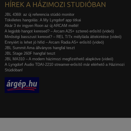
HÍREK A HÁZIMOZI STUDIÓBAN
JBL 4369: az új referencia stúdió monitor
Tökéletes hangolás: A My Lyngdorf app titkai
Akár 3 év ingyen Roon az új ARCAM mellé!
A legjobb hangot keresed? – Arcam A25+ sztereó erősítő (videó)
Minőségi basszust keresel? – REL T/7x mélyláda áttekintése (videó)
Ennyiért is lehet jó hifid – Arcam Radia A5+ erősítő (videó)
JBL Summit Ama állványos hangfal teszt
JBL Stage 260F hangfal teszt
JBL MA310 – A modern házimozi megfizethető alapköve (videó)
A Lyngdorf Audio TDAI-2210 streamer-erősítő már elérhető a Házimozi
Stúdióban!