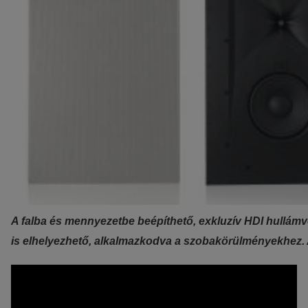
A falba és mennyezetbe beépíthető, exkluzív HDI hullámv
is elhelyezhető, alkalmazkodva a szobakörülményekhez. 