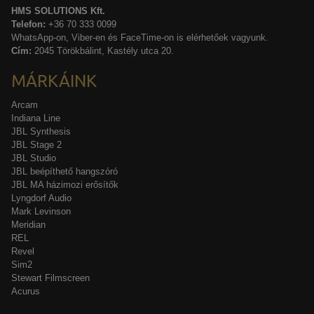
HMS SOLUTIONS Kft.
Telefon:
+36 70 333 0099
WhatsApp-on, Viber-en és FaceTime-on is elérhetőek vagyunk.
Cím:
2045 Törökbálint, Kastély utca 20.
MÁRKÁINK
Arcam
Indiana Line
JBL Synthesis
JBL Stage 2
JBL Studio
JBL beépíthető hangszóró
JBL MA házimozi erősítők
Lyngdorf Audio
Mark Levinson
Meridian
REL
Revel
Sim2
Stewart Filmscreen
Acurus