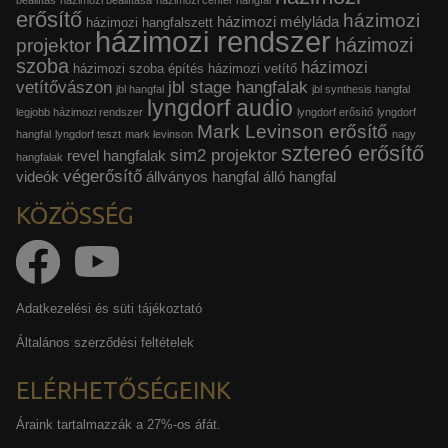
beállítás
házimozi beállítása
házimozi center hangfal
erősítő
házimozi
házimozi mélyláda
házimozi hangfalszett
házimozi rendszer
házimozi
projektor
szoba
házimozi
házimozi szoba építés
házimozi vetítő
vetítővászon
jbl stage hangfalak
jbl hangfal
jbl synthesis hangfal
lyngdorf audio
legjobb házimozi rendszer
lyngdorf erősítő
lyngdorf
Mark Levinson erősítő
hangfal
lyngdorf teszt
mark levinson
nagy
sztereó erősítő
sim2 projektor
revel hangfalak
hangfalak
végerősítő
videók
állványos hangfal
álló hangfal
KÖZÖSSÉG
Adatkezelési és süti tájékoztató
Általános szerződési feltételek
ELÉRHETŐSÉGEINK
Áraink tartalmazzák a 27%-os áfát.