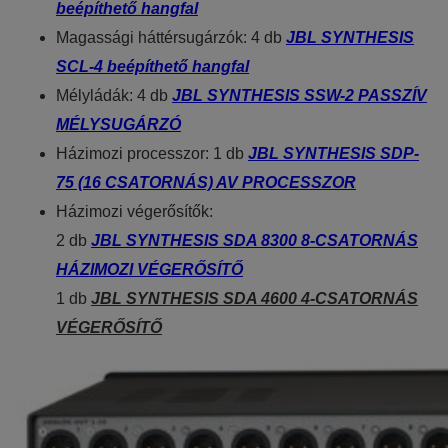
beépíthető hangfal
Magassági háttérsugárzók: 4 db
JBL SYNTHESIS
SCL-4 beépíthető hangfal
Mélyládák: 4 db
JBL SYNTHESIS SSW-2 PASSZÍV
MÉLYSUGÁRZÓ
Házimozi processzor: 1 db
JBL SYNTHESIS SDP-
75 (16 CSATORNÁS) AV PROCESSZOR
Házimozi végerősítők:
2 db
JBL SYNTHESIS SDA 8300 8-CSATORNÁS
HÁZIMOZI VÉGERŐSÍTŐ
1 db
JBL SYNTHESIS SDA 4600 4-CSATORNÁS
VÉGERŐSÍTŐ