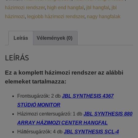
A weboldal statisztikáinak elemzésével tudjuk weboldalunkat hat
házimozi rendszer
,
high end hangfal
,
jbl hangfal
,
jbl
látogatóinknak. Ezért gyűjtünk statisztikai adatokat a Google Ana
házimozi
,
legjobb házimozi rendszer
,
nagy hangfalak
Reklámcélú:
Azért települnek ezek a sütik, hogy a felhasználót számára egyedi
Leírás
Vélemények (0)
LEÍRÁS
Ez a komplett házimozi rendszer az alábbi
elemeket tartalmazza:
Frontsugárzók: 2 db
JBL SYNTHESIS 4367
STÚDIÓ MONITOR
Házimozi centersugárzó: 1 db
JBL SYNTHESIS 880
ARRAY HÁZIMOZI CENTER HANGFAL
Háttérsugárzók: 4 db
JBL SYNTHESIS SCL-4