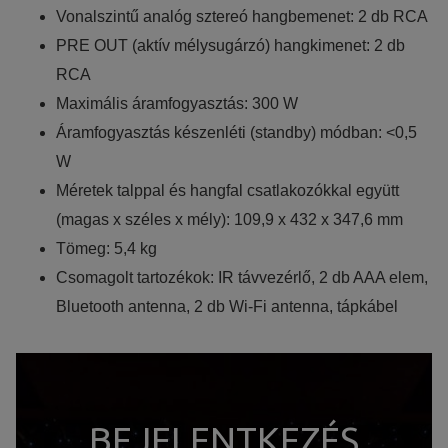
Vonalszintű analóg sztereó hangbemenet: 2 db RCA
PRE OUT (aktív mélysugárzó) hangkimenet: 2 db
RCA
Maximális áramfogyasztás: 300 W
Áramfogyasztás készenléti (standby) módban: <0,5
W
Méretek talppal és hangfal csatlakozókkal együtt
(magas x széles x mély): 109,9 x 432 x 347,6 mm
Tömeg: 5,4 kg
Csomagolt tartozékok: IR távvezérlő, 2 db AAA elem,
Bluetooth antenna, 2 db Wi-Fi antenna, tápkábel
BEJELENTKEZÉS