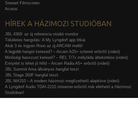
Stewart Filmscreen
Acurus
HÍREK A HÁZIMOZI STUDIÓBAN
JBL 4369: az új referencia stúdió monitor
Tökéletes hangolás: A My Lyngdorf app titkai
Akár 3 év ingyen Roon az új ARCAM mellé!
A legjobb hangot keresed? – Arcam A25+ sztereó erősítő (videó)
Minőségi basszust keresel? – REL T/7x mélyláda áttekintése (videó)
Ennyiért is lehet jó hifid – Arcam Radia A5+ erősítő (videó)
JBL Summit Ama állványos hangfal teszt
JBL Stage 260F hangfal teszt
JBL MA310 – A modern házimozi megfizethető alapköve (videó)
A Lyngdorf Audio TDAI-2210 streamer-erősítő már elérhető a Házimozi
Stúdióban!