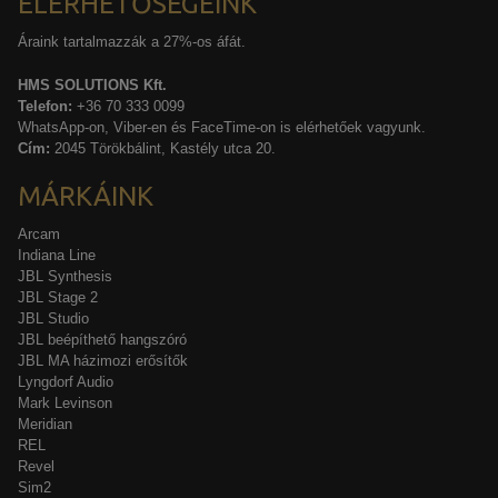
ELÉRHETŐSÉGEINK
Áraink tartalmazzák a 27%-os áfát.
HMS SOLUTIONS Kft.
Telefon:
+36 70 333 0099
WhatsApp-on, Viber-en és FaceTime-on is elérhetőek vagyunk.
Cím:
2045 Törökbálint, Kastély utca 20.
MÁRKÁINK
Arcam
Indiana Line
JBL Synthesis
JBL Stage 2
JBL Studio
JBL beépíthető hangszóró
JBL MA házimozi erősítők
Lyngdorf Audio
Mark Levinson
Meridian
REL
Revel
Sim2