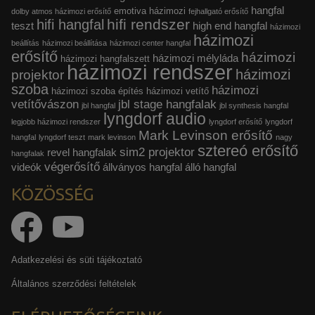
hangfal
emotiva házimozi
dolby atmos házimozi erősítő
fejhallgató erősítő
hifi rendszer
hifi hangfal
teszt
high end hangfal
házimozi
házimozi
beállítás
házimozi beállítása
házimozi center hangfal
erősítő
házimozi
házimozi mélyláda
házimozi hangfalszett
házimozi rendszer
házimozi
projektor
szoba
házimozi
házimozi szoba építés
házimozi vetítő
vetítővászon
jbl stage hangfalak
jbl hangfal
jbl synthesis hangfal
lyngdorf audio
legjobb házimozi rendszer
lyngdorf erősítő
lyngdorf
Mark Levinson erősítő
hangfal
lyngdorf teszt
mark levinson
nagy
sztereó erősítő
sim2 projektor
revel hangfalak
hangfalak
végerősítő
videók
állványos hangfal
álló hangfal
KÖZÖSSÉG
Adatkezelési és süti tájékoztató
Általános szerződési feltételek