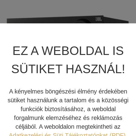
JBL SUMMIT
TÖBBCSATORNÁS VÉGERŐSÍTŐ
BEÉPÍTHETŐ HANGSZÓRÓ
JBL SYNTHESIS
MÉDIALEJÁTSZÓ
HIFI DA KONVERTER
JBL BEÉPÍTHETŐ HANGSZÓRÓ
OTTHONI MOZIFOTEL
HÁLÓZATI MÉDIALEJÁTSZÓ
EZ A WEBOLDAL IS
REVEL
BEÉPÍTHETŐ HANGSZÓRÓ
CD LEJÁTSZÓ
SÜTIKET HASZNÁL!
MARK LEVINSON
KÁBEL
SIM2
NYÁRI AKCIÓ
A kényelmes böngészési élmény érdekében
sütiket használunk a tartalom és a közösségi
STEWART FILMSCREEN
336.000 Ft
231.000 Ft
funkciók biztosításához, a weboldal
forgalmunk elemzéséhez és reklámozás
MADVR
Raktáron - Kipróbálható Stúdiónkban
céljából. A weboldalon megtekintheti az
Adatkezelési és Süti Tájékoztatónkat (PDF)
.
MERIDIAN