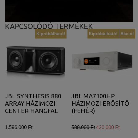
KAPCSOLÓDÓ TERMÉKEK
Kipróbálható!
Kipróbálható!
Akció!
JBL SYNTHESIS 880
JBL MA7100HP
ARRAY HÁZIMOZI
HÁZIMOZI ERŐSÍTŐ
CENTER HANGFAL
(FEHÉR)
1.596.000 Ft
588.000 Ft
420.000 Ft