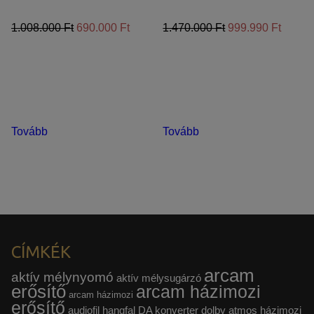
1.008.000 Ft
690.000 Ft
1.470.000 Ft
999.990 Ft
Tovább
Tovább
CÍMKÉK
arcam
aktív mélynyomó
aktív mélysugárzó
erősítő
arcam házimozi
arcam házimozi
erősítő
audiofil hangfal
DA konverter
dolby atmos házimozi