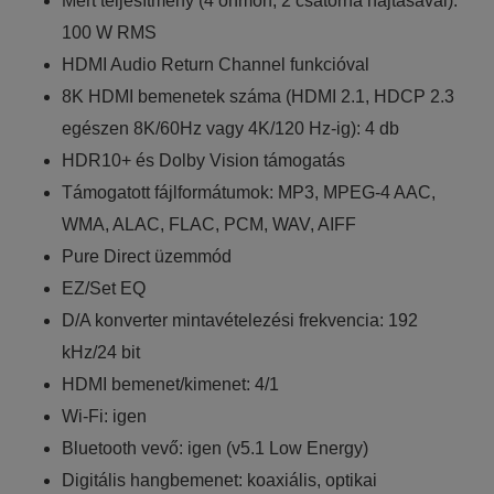
Mért teljesítmény (4 ohmon, 2 csatorna hajtásával):
Statisztikai:
100 W RMS
A weboldal statisztikáinak elemzésével tudjuk weboldalunkat
HDMI Audio Return Channel funkcióval
hatékonyabbá tenni, hogy a lehető legmagasabb felhasználói
8K HDMI bemenetek száma (HDMI 2.1, HDCP 2.3
élményt nyújtsuk kedves látogatóinknak. Ezért gyűjtünk
egészen 8K/60Hz vagy 4K/120 Hz-ig): 4 db
statisztikai adatokat a Google Analytics segítségével, amely
HDR10+ és Dolby Vision támogatás
kizárólag az IP címeket tárolja a személyes adatok közül.
Támogatott fájlformátumok: MP3, MPEG-4 AAC,
WMA, ALAC, FLAC, PCM, WAV, AIFF
Reklámcélú:
Pure Direct üzemmód
Azért települnek ezek a sütik, hogy a felhasználót számára
EZ/Set EQ
egyedi, releváns, érdeklődési körébe tartozó
D/A konverter mintavételezési frekvencia: 192
reklámajánlatokkal tudjuk megcélozni.
kHz/24 bit
HDMI bemenet/kimenet: 4/1
Wi-Fi: igen
Bluetooth vevő: igen (v5.1 Low Energy)
Digitális hangbemenet: koaxiális, optikai