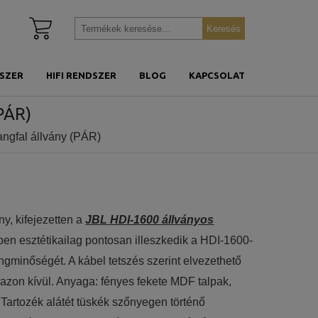
Kosár
Keresés
Keresés
megtekintése
a
következőre:
SZER
HIFI RENDSZER
BLOG
KAPCSOLAT
PÁR)
ngfal állvány (PÁR)
y, kifejezetten a
JBL HDI-1600 állványos
ben esztétikailag pontosan illeszkedik a HDI-1600-
ngminőségét. A kábel tetszés szerint elvezethető
 azon kívül. Anyaga: fényes fekete MDF talpak,
 Tartozék alátét tüskék szőnyegen történő