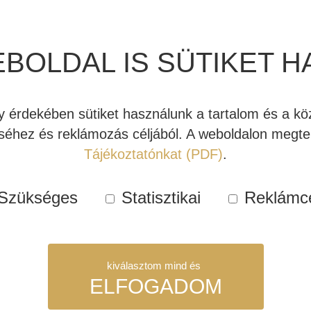
elhelyezéshez. A hangfalak
párra értendő.
EBOLDAL IS SÜTIKET H
Raktáro
Kosárba teszem
JBL
érdekében sütiket használunk a tartalom és a köz
Synthesis
éhez és reklámozás céljából. A weboldalon megtek
HDI-
Cikkszám:
JBLS081
Tájékoztatónkat (PDF)
.
FS
Kategóriák:
Akciós hangfal
,
hangfal
akció
,
Polchangfal
Szükséges
Statisztikai
Reklámc
állvány
Címkék:
akciós ajánlatok
,
ha
(PÁR)
mennyiség
kiválasztom mind és
ELFOGADOM