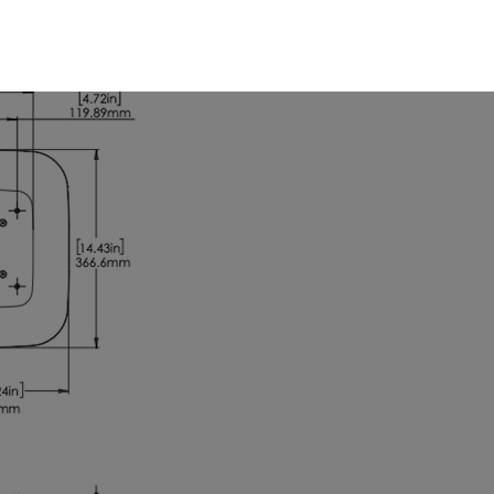
szükséges sütik. Ezek nélkül a weboldalt nem lehet megtekinteni.
juk weboldalunkat hatékonyabbá tenni, hogy a lehető legmagasabb fe
adatokat a Google Analytics segítségével, amely kizárólag az IP címek
sználót számára egyedi, releváns, érdeklődési körébe tartozó rekláma