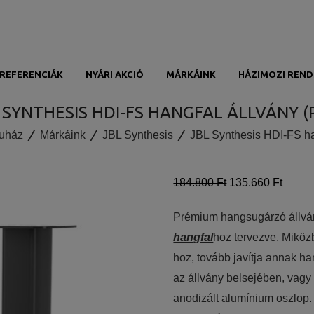
REFERENCIÁK
NYÁRI AKCIÓ
MÁRKÁINK
HÁZIMOZI REND
 SYNTHESIS HDI-FS HANGFAL ÁLLVÁNY (
uház
Márkáink
JBL Synthesis
JBL Synthesis HDI-FS ha
184.800 Ft
135.660 Ft
Prémium hangsugárzó állván
hangfal
hoz tervezve. Miköz
hoz, tovább javítja annak ha
az állvány belsejében, vagy
anodizált alumínium oszlop.