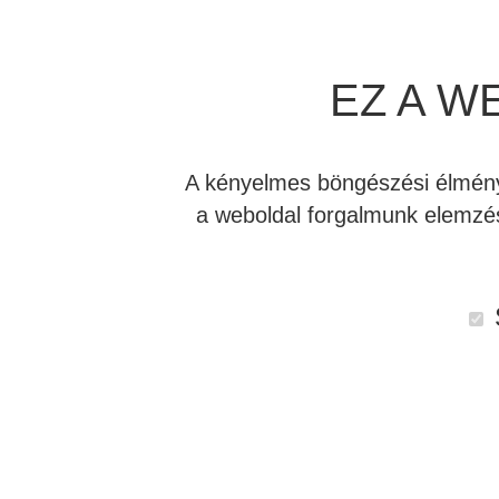
EZ A W
A kényelmes böngészési élmény 
a weboldal forgalmunk elemzés
Leírás
Vélemények (0)