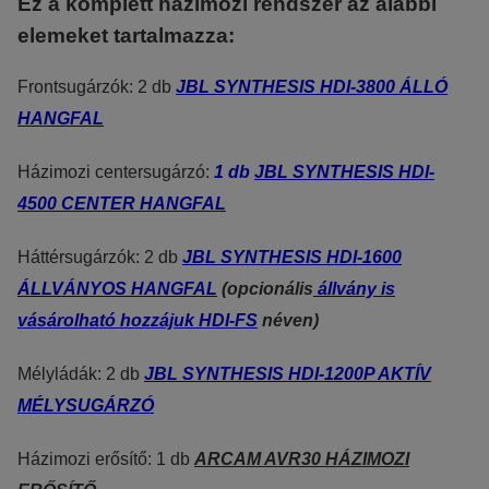
Ez a komplett házimozi rendszer az alábbi
Reklámcélú:
elemeket tartalmazza:
Azért települnek ezek a sütik, hogy a felhasználót számára egyedi
Frontsugárzók: 2 db
JBL SYNTHESIS HDI-3800 ÁLLÓ
HANGFAL
Házimozi centersugárzó:
1 db
JBL SYNTHESIS HDI-
4500 CENTER HANGFAL
Háttérsugárzók: 2 db
JBL SYNTHESIS HDI-1600
ÁLLVÁNYOS HANGFAL
(opcionális
állvány is
vásárolható hozzájuk HDI-FS
néven)
Mélyládák: 2 db
JBL SYNTHESIS HDI-1200P AKTÍV
MÉLYSUGÁRZÓ
Házimozi erősítő: 1 db
ARCAM AVR30 HÁZIMOZI