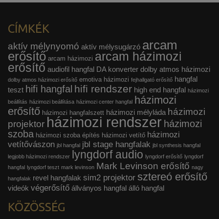
CÍMKÉK
arcam
aktív mélynyomó
aktív mélysugárzó
erősítő
arcam házimozi
arcam házimozi
erősítő
audiofil hangfal
DA konverter
dolby atmos házimozi
hangfal
emotiva házimozi
dolby atmos házimozi erősítő
fejhallgató erősítő
hifi rendszer
hifi hangfal
teszt
high end hangfal
házimozi
házimozi
beállítás
házimozi beállítása
házimozi center hangfal
erősítő
házimozi
házimozi mélyláda
házimozi hangfalszett
házimozi rendszer
házimozi
projektor
szoba
házimozi
házimozi szoba építés
házimozi vetítő
vetítővászon
jbl stage hangfalak
jbl hangfal
jbl synthesis hangfal
lyngdorf audio
legjobb házimozi rendszer
lyngdorf erősítő
lyngdorf
Mark Levinson erősítő
hangfal
lyngdorf teszt
mark levinson
nagy
sztereó erősítő
sim2 projektor
revel hangfalak
hangfalak
végerősítő
videók
állványos hangfal
álló hangfal
KÖZÖSSÉG