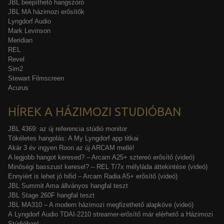
JBL beépíthető hangszóró
JBL MA házimozi erősítők
Lyngdorf Audio
Mark Levinson
Meridian
REL
Revel
Sim2
Stewart Filmscreen
Acurus
HÍREK A HÁZIMOZI STUDIÓBAN
JBL 4369: az új referencia stúdió monitor
Tökéletes hangolás: A My Lyngdorf app titkai
Akár 3 év ingyen Roon az új ARCAM mellé!
A legjobb hangot keresed? – Arcam A25+ sztereó erősítő (videó)
Minőségi basszust keresel? – REL T/7x mélyláda áttekintése (videó)
Ennyiért is lehet jó hifid – Arcam Radia A5+ erősítő (videó)
JBL Summit Ama állványos hangfal teszt
JBL Stage 260F hangfal teszt
JBL MA310 – A modern házimozi megfizethető alapköve (videó)
A Lyngdorf Audio TDAI-2210 streamer-erősítő már elérhető a Házimozi
Stúdióban!