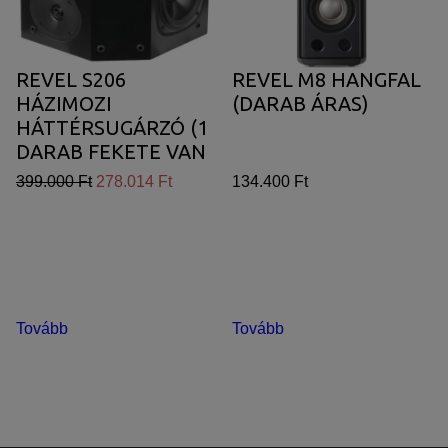
REVEL S206
REVEL M8 HANGFAL
HÁZIMOZI
(DARAB ÁRAS)
HÁTTÉRSUGÁRZÓ (1
DARAB FEKETE VAN
RAKTÁRON)
399.000 Ft
278.014 Ft
134.400 Ft
Tovább
Tovább