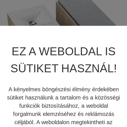
JBL SUMMIT
TÖBBCSATORNÁS VÉGERŐSÍTŐ
BEÉPÍTHETŐ HANGSZÓRÓ
JBL SYNTHESIS
MÉDIALEJÁTSZÓ
HIFI DA KONVERTER
JBL BEÉPÍTHETŐ HANGSZÓRÓ
OTTHONI MOZIFOTEL
HÁLÓZATI MÉDIALEJÁTSZÓ
EZ A WEBOLDAL IS
REVEL
BEÉPÍTHETŐ HANGSZÓRÓ
CD LEJÁTSZÓ
SÜTIKET HASZNÁL!
MARK LEVINSON
KÁBEL
SIM2
NYÁRI AKCIÓ
A kényelmes böngészési élmény érdekében
sütiket használunk a tartalom és a közösségi
STEWART FILMSCREEN
funkciók biztosításához, a weboldal
231.000 Ft
207.900 Ft
MADVR
forgalmunk elemzéséhez és reklámozás
céljából. A weboldalon megtekintheti az
A JBL Stage 240H Dolby Atmos vagy házimozi
MERIDIAN