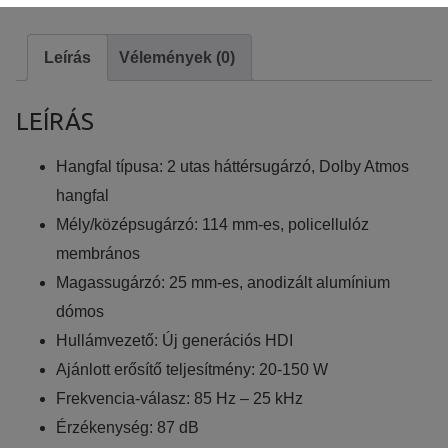
Ezek nélkül a weboldalt nem lehet megtekinteni.
hangfalpár
(Latte)
Statisztikai:
Leírás
Vélemények (0)
mennyiség
A weboldal statisztikáinak elemzésével tudjuk weboldalunkat
hatékonyabbá tenni, hogy a lehető legmagasabb felhasználói
LEÍRÁS
élményt nyújtsuk kedves látogatóinknak. Ezért gyűjtünk
statisztikai adatokat a Google Analytics segítségével, amely
Hangfal típusa: 2 utas háttérsugárzó, Dolby Atmos
kizárólag az IP címeket tárolja a személyes adatok közül.
hangfal
Mély/középsugárzó: 114 mm-es, policellulóz
Reklámcélú:
membrános
Azért települnek ezek a sütik, hogy a felhasználót számára
Magassugárzó: 25 mm-es, anodizált alumínium
egyedi, releváns, érdeklődési körébe tartozó
dómos
reklámajánlatokkal tudjuk megcélozni.
Hullámvezető: Új generációs HDI
Ajánlott erősítő teljesítmény: 20-150 W
Frekvencia-válasz: 85 Hz – 25 kHz
Érzékenység: 87 dB