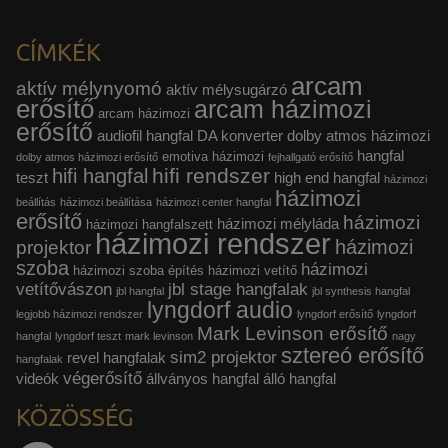
CÍMKÉK
arcam
aktív mélynyomó
aktív mélysugárzó
erősítő
arcam házimozi
arcam házimozi
erősítő
audiofil hangfal
DA konverter
dolby atmos házimozi
hangfal
emotiva házimozi
dolby atmos házimozi erősítő
fejhallgató erősítő
hifi rendszer
hifi hangfal
teszt
high end hangfal
házimozi
házimozi
beállítás
házimozi beállítása
házimozi center hangfal
erősítő
házimozi
házimozi mélyláda
házimozi hangfalszett
házimozi rendszer
házimozi
projektor
szoba
házimozi
házimozi szoba építés
házimozi vetítő
vetítővászon
jbl stage hangfalak
jbl hangfal
jbl synthesis hangfal
lyngdorf audio
legjobb házimozi rendszer
lyngdorf erősítő
lyngdorf
Mark Levinson erősítő
hangfal
lyngdorf teszt
mark levinson
nagy
sztereó erősítő
sim2 projektor
revel hangfalak
hangfalak
végerősítő
videók
állványos hangfal
álló hangfal
KÖZÖSSÉG