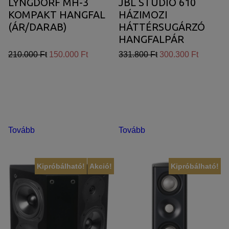
LYNGDORF MH-3
JBL STUDIO 610
KOMPAKT HANGFAL
HÁZIMOZI
(ÁR/DARAB)
HÁTTÉRSUGÁRZÓ
HANGFALPÁR
210.000 Ft
150.000 Ft
331.800 Ft
300.300 Ft
Tovább
Tovább
Kipróbálható!
Akció!
Kipróbálható!