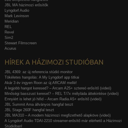
JBL MA házimozi erősítők
Lyngdorf Audio
Mark Levinson
Meridian
REL
Revel
Sim2
Stewart Filmscreen
Acurus
HÍREK A HÁZIMOZI STUDIÓBAN
JBL 4369: az új referencia stúdió monitor
Tökéletes hangolás: A My Lyngdorf app titkai
Akár 3 év ingyen Roon az új ARCAM mellé!
A legjobb hangot keresed? – Arcam A25+ sztereó erősítő (videó)
Minőségi basszust keresel? – REL T/7x mélyláda áttekintése (videó)
Ennyiért is lehet jó hifid – Arcam Radia A5+ erősítő (videó)
JBL Summit Ama állványos hangfal teszt
JBL Stage 260F hangfal teszt
JBL MA310 – A modern házimozi megfizethető alapköve (videó)
A Lyngdorf Audio TDAI-2210 streamer-erősítő már elérhető a Házimozi
Stúdióban!