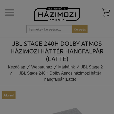
Kosár
ARCAM
HÁZIMOZI RENDSZER AJÁNLATOK
SZTEREÓ RENDSZER AJÁNLATOK
HÍREK
megtek
Keresés
Keresés
LYNGDORF AUDIO
PROJEKTOR
HIFI HANGFAL
VIDEÓK
a
JBL STAGE 240H DOLBY ATMOS
következőre:
REL
VETÍTŐVÁSZON
SZTEREÓ ERŐSÍTŐ
TESZTEK
HÁZIMOZI HÁTTÉR HANGFALPÁR
(LATTE)
EPOS
DOLBY ATMOS, DTS:X
FEJHALLGATÓ
Kezdőlap
Webáruház
Márkáink
JBL Stage 2
JBL MA HÁZIMOZI ERŐSÍTŐK
AKTÍV MÉLYLÁDA
DIGITÁLIS FORRÁS ESZKÖZÖK
JBL Stage 240H Dolby Atmos házimozi háttér
hangfalpár (Latte)
JBL STAGE 2
CENTER HANGFAL
POLCHANGFAL
Akció!
JBL STUDIO
HÁZIMOZI ERŐSÍTŐ
ÁLLÓ HANGFAL
JBL CLASSIC
HÁZIMOZI PROCESSZOR
AKTÍV HANGFAL