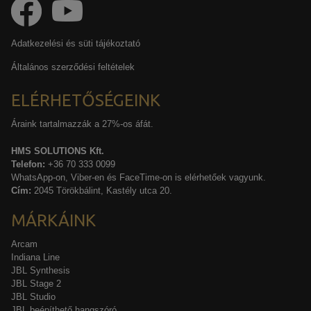
Adatkezelési és süti tájékoztató
Általános szerződési feltételek
ELÉRHETŐSÉGEINK
Áraink tartalmazzák a 27%-os áfát.
HMS SOLUTIONS Kft.
Telefon:
+36 70 333 0099
WhatsApp-on, Viber-en és FaceTime-on is elérhetőek vagyunk.
Cím:
2045 Törökbálint, Kastély utca 20.
MÁRKÁINK
Arcam
Indiana Line
JBL Synthesis
JBL Stage 2
JBL Studio
JBL beépíthető hangszóró