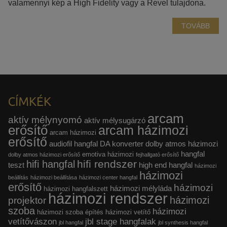
valamennyi kép a High Fidelity vagy a Revel tulajdona.
egyedi, releváns, érdeklődési körébe tartozó
TOVÁBB
reklámajánlatokkal tudjuk megcélozni.
CÍMKÉK
arcam
aktív mélynyomó
aktív mélysugárzó
erősítő
arcam házimozi
arcam házimozi
erősítő
audiofil hangfal
DA konverter
dolby atmos házimozi
hangfal
emotiva házimozi
dolby atmos házimozi erősítő
fejhallgató erősítő
hifi rendszer
hifi hangfal
teszt
high end hangfal
házimozi
házimozi
beállítás
házimozi beállítása
házimozi center hangfal
erősítő
házimozi
házimozi mélyláda
házimozi hangfalszett
házimozi rendszer
házimozi
projektor
szoba
házimozi
házimozi szoba építés
házimozi vetítő
vetítővászon
jbl stage hangfalak
jbl hangfal
jbl synthesis hangfal