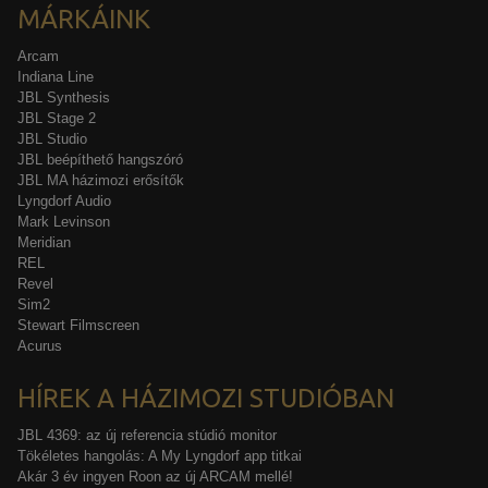
MÁRKÁINK
Arcam
Indiana Line
JBL Synthesis
JBL Stage 2
JBL Studio
JBL beépíthető hangszóró
JBL MA házimozi erősítők
Lyngdorf Audio
Mark Levinson
Meridian
REL
Revel
Sim2
Stewart Filmscreen
Acurus
HÍREK A HÁZIMOZI STUDIÓBAN
JBL 4369: az új referencia stúdió monitor
Tökéletes hangolás: A My Lyngdorf app titkai
Akár 3 év ingyen Roon az új ARCAM mellé!