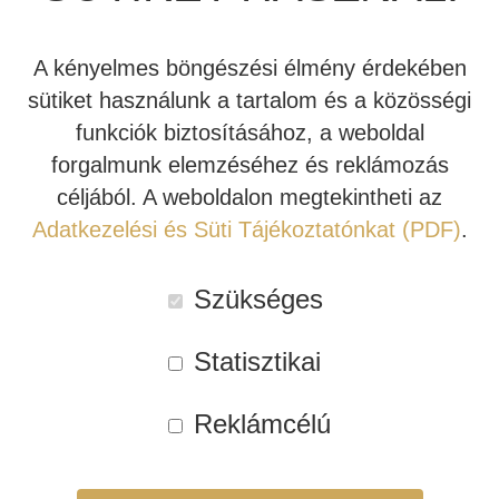
JBL SUMMIT
TÖBBCSATORNÁS VÉGERŐSÍTŐ
BEÉPÍTHETŐ HANGSZÓRÓ
A kényelmes böngészési élmény érdekében
JBL SYNTHESIS
MÉDIALEJÁTSZÓ
HIFI DA KONVERTER
sütiket használunk a tartalom és a közösségi
funkciók biztosításához, a weboldal
Semmi kompromisszum, csak szuper hang… a lengyel
JBL BEÉPÍTHETŐ HANGSZÓRÓ
OTTHONI MOZIFOTEL
HÁLÓZATI MÉDIALEJÁTSZÓ
forgalmunk elemzéséhez és reklámozás
stereolife.pl nemrég letesztelte a Lyngdorf FR-2
céljából. A weboldalon megtekintheti az
hangsugárzót – és komolyan elállt a lélegzetük.
REVEL
BEÉPÍTHETŐ HANGSZÓRÓ
CD LEJÁTSZÓ
Adatkezelési és Süti Tájékoztatónkat (PDF)
.
TOVÁBB
MARK LEVINSON
KÁBEL
Szükséges
SIM2
NYÁRI AKCIÓ
ELEGÁNS ÉS MEGFIZETHETŐ
HANGFALAK ÉRKEZŐBEN!
Statisztikai
STEWART FILMSCREEN
Reklámcélú
MADVR
MERIDIAN