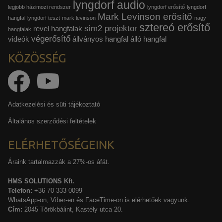
lyngdorf audio
legjobb házimozi rendszer
lyngdorf erősítő
lyngdorf
Mark Levinson erősítő
hangfal
lyngdorf teszt
mark levinson
nagy
sztereó erősítő
sim2 projektor
revel hangfalak
hangfalak
végerősítő
videók
állványos hangfal
álló hangfal
KÖZÖSSÉG
Adatkezelési és süti tájékoztató
Általános szerződési feltételek
ELÉRHETŐSÉGEINK
Áraink tartalmazzák a 27%-os áfát.
HMS SOLUTIONS Kft.
Telefon:
+36 70 333 0099
WhatsApp-on, Viber-en és FaceTime-on is elérhetőek vagyunk.
Cím:
2045 Törökbálint, Kastély utca 20.