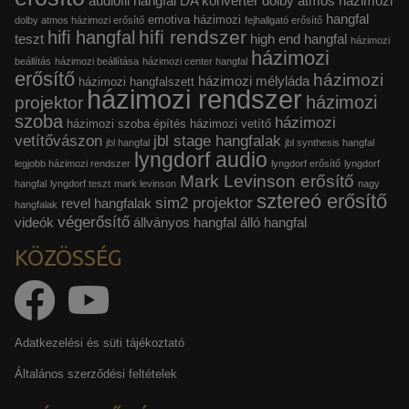
audiofil hangfal
DA konverter
dolby atmos házimozi
hangfal
emotiva házimozi
dolby atmos házimozi erősítő
fejhallgató erősítő
hifi rendszer
hifi hangfal
teszt
high end hangfal
házimozi
házimozi
beállítás
házimozi beállítása
házimozi center hangfal
erősítő
házimozi
házimozi mélyláda
házimozi hangfalszett
házimozi rendszer
házimozi
projektor
szoba
házimozi
házimozi szoba építés
házimozi vetítő
vetítővászon
jbl stage hangfalak
jbl hangfal
jbl synthesis hangfal
lyngdorf audio
legjobb házimozi rendszer
lyngdorf erősítő
lyngdorf
Mark Levinson erősítő
hangfal
lyngdorf teszt
mark levinson
nagy
sztereó erősítő
sim2 projektor
revel hangfalak
hangfalak
végerősítő
videók
állványos hangfal
álló hangfal
KÖZÖSSÉG
Adatkezelési és süti tájékoztató
Általános szerződési feltételek