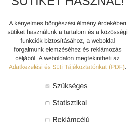
SÜTIKET HASZNÁL!
JBL SUMMIT
TÖBBCSATORNÁS VÉGERŐSÍTŐ
BEÉPÍTHETŐ HANGSZÓRÓ
A kényelmes böngészési élmény érdekében
JBL SYNTHESIS
MÉDIALEJÁTSZÓ
HIFI DA KONVERTER
Örömmel értesítjük új és visszatérő látogatóinkat, hogy
sütiket használunk a tartalom és a közösségi
elkészült a legjobb házimozi szoba bemutató termünkben,
funkciók biztosításához, a weboldal
JBL BEÉPÍTHETŐ HANGSZÓRÓ
OTTHONI MOZIFOTEL
HÁLÓZATI MÉDIALEJÁTSZÓ
a Grand Theatre ajtaja mindenkinek nyitva áll! Most pedig
forgalmunk elemzéséhez és reklámozás
összefoglaljuk, mi minden került bele!
REVEL
BEÉPÍTHETŐ HANGSZÓRÓ
CD LEJÁTSZÓ
céljából. A weboldalon megtekintheti az
Adatkezelési és Süti Tájékoztatónkat (PDF)
.
TOVÁBB
MARK LEVINSON
KÁBEL
Szükséges
SIM2
NYÁRI AKCIÓ
AZ 5 LEGGYAKORIBB HÁZIMOZI
RENDSZER ÉPÍTÉS HIBA
Statisztikai
STEWART FILMSCREEN
Reklámcélú
MADVR
MERIDIAN