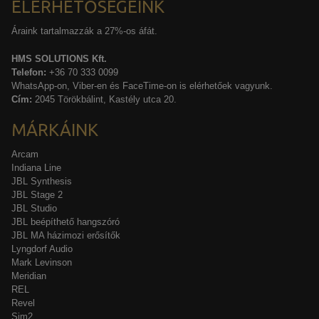
ELÉRHETŐSÉGEINK
Áraink tartalmazzák a 27%-os áfát.
HMS SOLUTIONS Kft.
Telefon:
+36 70 333 0099
WhatsApp-on, Viber-en és FaceTime-on is elérhetőek vagyunk.
Cím:
2045 Törökbálint, Kastély utca 20.
MÁRKÁINK
Arcam
Indiana Line
JBL Synthesis
JBL Stage 2
JBL Studio
JBL beépíthető hangszóró
JBL MA házimozi erősítők
Lyngdorf Audio
Mark Levinson
Meridian
REL
Revel
Sim2