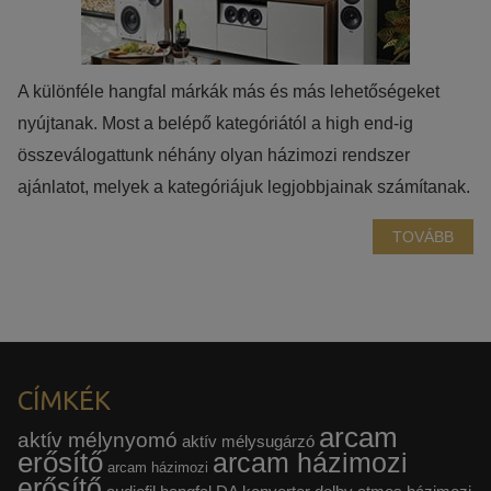
Azért települnek ezek a sütik, hogy a felhasználót számára
egyedi, releváns, érdeklődési körébe tartozó
reklámajánlatokkal tudjuk megcélozni.
A különféle hangfal márkák más és más lehetőségeket
nyújtanak. Most a belépő kategóriától a high end-ig
összeválogattunk néhány olyan házimozi rendszer
ajánlatot, melyek a kategóriájuk legjobbjainak számítanak.
TOVÁBB
CÍMKÉK
arcam
aktív mélynyomó
aktív mélysugárzó
erősítő
arcam házimozi
arcam házimozi
erősítő