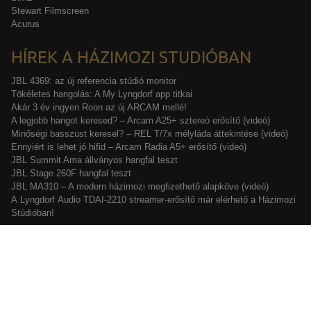
Stewart Filmscreen
Acurus
HÍREK A HÁZIMOZI STUDIÓBAN
JBL 4369: az új referencia stúdió monitor
Tökéletes hangolás: A My Lyngdorf app titkai
Akár 3 év ingyen Roon az új ARCAM mellé!
A legjobb hangot keresed? – Arcam A25+ sztereó erősítő (videó)
Minőségi basszust keresel? – REL T/7x mélyláda áttekintése (videó)
Ennyiért is lehet jó hifid – Arcam Radia A5+ erősítő (videó)
JBL Summit Ama állványos hangfal teszt
JBL Stage 260F hangfal teszt
JBL MA310 – A modern házimozi megfizethető alapköve (videó)
A Lyngdorf Audio TDAI-2210 streamer-erősítő már elérhető a Házimozi
Stúdióban!