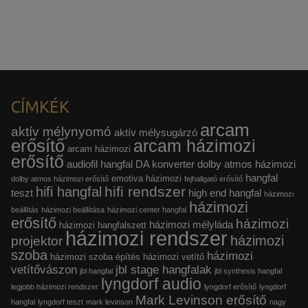
CÍMKÉK
arcam
aktív mélynyomó
aktív mélysugárzó
erősítő
arcam házimozi
arcam házimozi
erősítő
audiofil hangfal
DA konverter
dolby atmos házimozi
hangfal
emotiva házimozi
dolby atmos házimozi erősítő
fejhallgató erősítő
hifi rendszer
hifi hangfal
teszt
high end hangfal
házimozi
házimozi
beállítás
házimozi beállítása
házimozi center hangfal
erősítő
házimozi
házimozi mélyláda
házimozi hangfalszett
házimozi rendszer
házimozi
projektor
szoba
házimozi
házimozi szoba építés
házimozi vetítő
vetítővászon
jbl stage hangfalak
jbl hangfal
jbl synthesis hangfal
lyngdorf audio
legjobb házimozi rendszer
lyngdorf erősítő
lyngdorf
Mark Levinson erősítő
hangfal
lyngdorf teszt
mark levinson
nagy