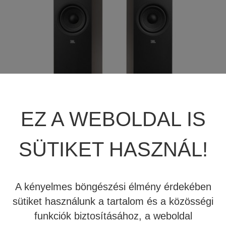
JBL SUMMIT
TÖBBCSATORNÁS VÉGERŐSÍTŐ
BEÉPÍTHETŐ HANGSZÓRÓ
JBL SYNTHESIS
MÉDIALEJÁTSZÓ
HIFI DA KONVERTER
JBL BEÉPÍTHETŐ HANGSZÓRÓ
OTTHONI MOZIFOTEL
HÁLÓZATI MÉDIALEJÁTSZÓ
REVEL
BEÉPÍTHETŐ HANGSZÓRÓ
CD LEJÁTSZÓ
EZ A WEBOLDAL IS
MARK LEVINSON
KÁBEL
SÜTIKET HASZNÁL!
SIM2
NYÁRI AKCIÓ
504.000 Ft
453.600 Ft
STEWART FILMSCREEN
A kényelmes böngészési élmény érdekében
Raktáron - Kipróbálható Stúdiónkban
MADVR
sütiket használunk a tartalom és a közösségi
funkciók biztosításához, a weboldal
Kosárba teszem
JBL
MERIDIAN