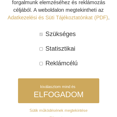
forgalmunk elemzéséhez és reklámozás
Stage
céljából. A weboldalon megtekintheti az
260F
Cikkszám:
JBLS260F-E
INDIANA LINE
Adatkezelési és Süti Tájékoztatónkat (PDF)
.
álló
Kategóriák:
Akciós hangfal
,
Álló hangfal
,
Hifi Hangfal
,
JBL
hangfalpár
Stage 2
,
JBL Synthesis
Szükséges
(Espresso)
Címkék:
álló hangfal
,
hifi hangfal
,
jbl hangfal
,
nagy
mennyiség
hangfalak
Statisztikai
Leírás
Vélemények (0)
Reklámcélú
LEÍRÁS
kiválasztom mind és
Termékjellemzők
ELFOGADOM
Hangfal típusa: padlóra helyezhető hangsugárzó
Mély/középsugárzó: 2 db 165 mm-es, policellulóz
Sütik működésének megtekintése
membrános