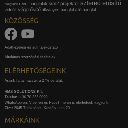
sztereó erősítő
sim2 projektor
revel hangfalak
hangfalak
végerősítő
videók
állványos hangfal
álló hangfal
KÖZÖSSÉG
Adatkezelési és süti tájékoztató
Általános szerződési feltételek
ELÉRHETŐSÉGEINK
Áraink tartalmazzák a 27%-os áfát.
HMS SOLUTIONS Kft.
Telefon:
+36 70 333 0099
WhatsApp-on, Viber-en és FaceTime-on is elérhetőek vagyunk.
Cím:
2045 Törökbálint, Kastély utca 20.
MÁRKÁINK