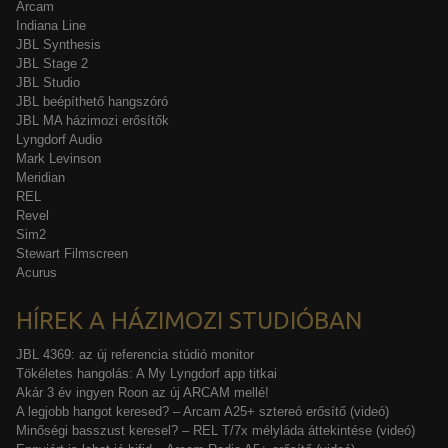
Arcam
Indiana Line
JBL Synthesis
JBL Stage 2
JBL Studio
JBL beépíthető hangszóró
JBL MA házimozi erősítők
Lyngdorf Audio
Mark Levinson
Meridian
REL
Revel
Sim2
Stewart Filmscreen
Acurus
HÍREK A HÁZIMOZI STUDIÓBAN
JBL 4369: az új referencia stúdió monitor
Tökéletes hangolás: A My Lyngdorf app titkai
Akár 3 év ingyen Roon az új ARCAM mellé!
A legjobb hangot keresed? – Arcam A25+ sztereó erősítő (videó)
Minőségi basszust keresel? – REL T/7x mélyláda áttekintése (videó)