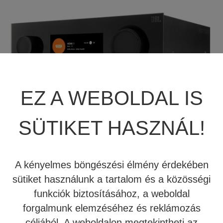
JBL SUMMIT
TÖBBCSATORNÁS VÉGERŐSÍTŐ
BEÉPÍTHETŐ HANGSZÓRÓ
JBL SYNTHESIS
MÉDIALEJÁTSZÓ
HIFI DA KONVERTER
JBL BEÉPÍTHETŐ HANGSZÓRÓ
OTTHONI MOZIFOTEL
HÁLÓZATI MÉDIALEJÁTSZÓ
EZ A WEBOLDAL IS
REVEL
BEÉPÍTHETŐ HANGSZÓRÓ
CD LEJÁTSZÓ
MARK LEVINSON
KÁBEL
SÜTIKET HASZNÁL!
SIM2
NYÁRI AKCIÓ
A kényelmes böngészési élmény érdekében
STEWART FILMSCREEN
588.000 Ft
420.000 Ft
sütiket használunk a tartalom és a közösségi
funkciók biztosításához, a weboldal
MADVR
Raktáron - Kipróbálható Stúdiónkban
forgalmunk elemzéséhez és reklámozás
MERIDIAN
céljából. A weboldalon megtekintheti az