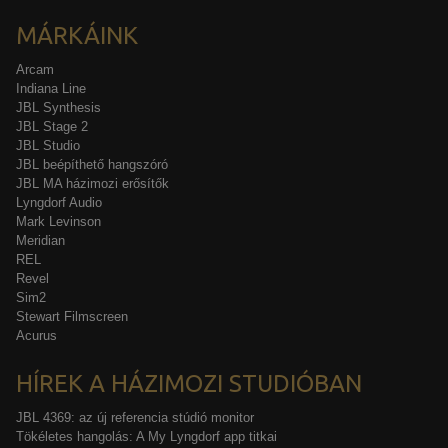
MÁRKÁINK
Arcam
Indiana Line
JBL Synthesis
JBL Stage 2
JBL Studio
JBL beépíthető hangszóró
JBL MA házimozi erősítők
Lyngdorf Audio
Mark Levinson
Meridian
REL
Revel
Sim2
Stewart Filmscreen
Acurus
HÍREK A HÁZIMOZI STUDIÓBAN
JBL 4369: az új referencia stúdió monitor
Tökéletes hangolás: A My Lyngdorf app titkai