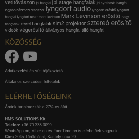
vetítővászon
jbl stage hangfalak
jbl hangfal
jbl synthesis hangfal
lyngdorf audio
legjobb házimozi rendszer
lyngdorf erősítő
lyngdorf
Mark Levinson erősítő
hangfal
lyngdorf teszt
mark levinson
nagy
sztereó erősítő
sim2 projektor
revel hangfalak
hangfalak
végerősítő
videók
állványos hangfal
álló hangfal
KÖZÖSSÉG
Adatkezelési és süti tájékoztató
Általános szerződési feltételek
ELÉRHETŐSÉGEINK
Áraink tartalmazzák a 27%-os áfát.
HMS SOLUTIONS Kft.
Telefon:
+36 70 333 0099
WhatsApp-on, Viber-en és FaceTime-on is elérhetőek vagyunk.
Cím:
2045 Törökbálint, Kastély utca 20.