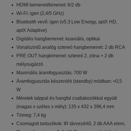
HDMI bemenet/kimenet: 6/2 db
Wi-Fi: igen (2,4/5 GHz)
Bluetooth vevő: igen (v5.3 Low Energy, aptX HD,
aptX Adaptive)
Digitális hangbemenet: koaxiális, optikai
Vonalszintű analóg sztereó hangbemenet: 2 db RCA
PRE OUT hangkimenet: sztereó 2. zóna + 2 db
mélysugárzó
Maximális áramfogyasztás: 700 W
Áramfogyasztás készenléti (standby) módban: <0,5
W
Méretek talppal és hangfal csatlakozókkal együtt
(magas x széles x mély): 135 x 432 x 396,4 mm
Tömeg: 7,4 kg
Csomagolt tartozékok: IR távvezérlő, 2 db AAA elem,