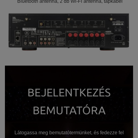
Bluetooth antenna, 2 db Wi-Fi antenna, tápkábel
BEJELENTKEZÉS
BEMUTATÓRA
Látogassa meg bemutatótermünket, és fedezze fel