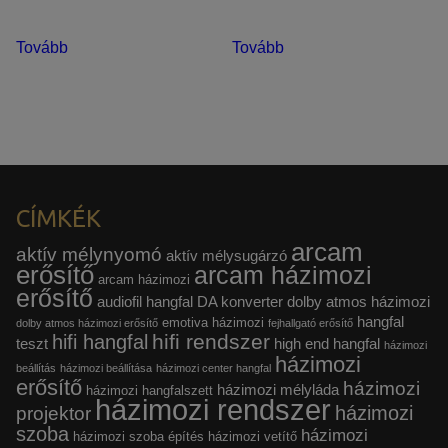
Tovább
Tovább
CÍMKÉK
arcam
aktív mélynyomó
aktív mélysugárzó
erősítő
arcam házimozi
arcam házimozi
erősítő
audiofil hangfal
DA konverter
dolby atmos házimozi
hangfal
emotiva házimozi
dolby atmos házimozi erősítő
fejhallgató erősítő
hifi rendszer
hifi hangfal
teszt
high end hangfal
házimozi
házimozi
beállítás
házimozi beállítása
házimozi center hangfal
erősítő
házimozi
házimozi mélyláda
házimozi hangfalszett
házimozi rendszer
házimozi
projektor
szoba
házimozi
házimozi szoba építés
házimozi vetítő