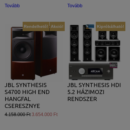
Tovább
Tovább
Rendelhető!
Akció!
Kipróbálható!
JBL SYNTHESIS
JBL SYNTHESIS HDI
S4700 HIGH END
5.2 HÁZIMOZI
HANGFAL
RENDSZER
CSERESZNYE
FURNÉR
4.158.000 Ft
3.654.000 Ft