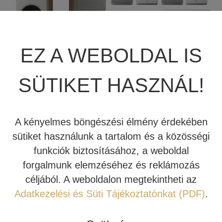
JBL SUMMIT
TÖBBCSATORNÁS VÉGERŐSÍTŐ
BEÉPÍTHETŐ HANGSZÓRÓ
JBL SYNTHESIS
MÉDIALEJÁTSZÓ
HIFI DA KONVERTER
EZ A WEBOLDAL IS
JBL BEÉPÍTHETŐ HANGSZÓRÓ
OTTHONI MOZIFOTEL
HÁLÓZATI MÉDIALEJÁTSZÓ
SÜTIKET HASZNÁL!
REVEL
BEÉPÍTHETŐ HANGSZÓRÓ
CD LEJÁTSZÓ
MARK LEVINSON
KÁBEL
A kényelmes böngészési élmény érdekében
sütiket használunk a tartalom és a közösségi
SIM2
NYÁRI AKCIÓ
funkciók biztosításához, a weboldal
forgalmunk elemzéséhez és reklámozás
STEWART FILMSCREEN
Ez a komplett házimozi hangrendszer az
céljából. A weboldalon megtekintheti az
alábbi termékeket tartalmazza:
Adatkezelési és Süti Tájékoztatónkat (PDF)
.
MADVR
Házimozi erősítő:
JBL MA7100
HP
MERIDIAN