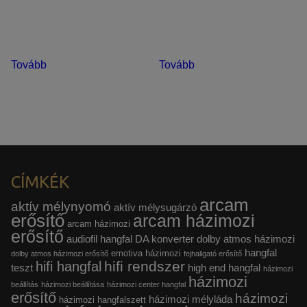
Tovább
Tovább
CÍMKÉK
arcam
aktív mélynyomó
aktív mélysugárzó
erősítő
arcam házimozi
arcam házimozi
erősítő
audiofil hangfal
DA konverter
dolby atmos házimozi
hangfal
emotiva házimozi
dolby atmos házimozi erősítő
fejhallgató erősítő
hifi rendszer
hifi hangfal
teszt
high end hangfal
házimozi
házimozi
beállítás
házimozi beállítása
házimozi center hangfal
erősítő
házimozi
házimozi mélyláda
házimozi hangfalszett