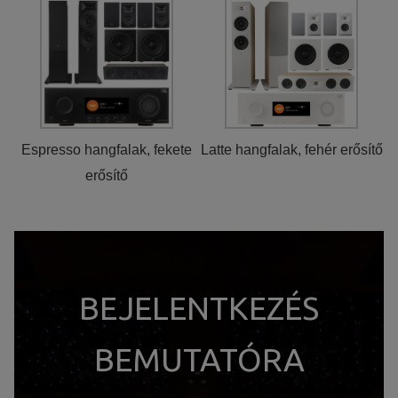
A weboldal statisztikáinak elemzésével tudjuk weboldalunkat
hatékonyabbá tenni, hogy a lehető legmagasabb felhasználói
élményt nyújtsuk kedves látogatóinknak. Ezért gyűjtünk
statisztikai adatokat a Google Analytics segítségével, amely
kizárólag az IP címeket tárolja a személyes adatok közül.
Reklámcélú:
Espresso hangfalak, fekete
Latte hangfalak, fehér erősítő
Azért települnek ezek a sütik, hogy a felhasználót számára
erősítő
egyedi, releváns, érdeklődési körébe tartozó
reklámajánlatokkal tudjuk megcélozni.
BEJELENTKEZÉS
BEMUTATÓRA