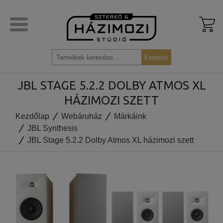
Kosár
ARCAM
HÁZIMOZI RENDSZER AJÁNLATOK
SZTEREÓ RENDSZER AJÁNLATOK
HÍREK
megtek
Keresés
Keresés
LYNGDORF AUDIO
PROJEKTOR
HIFI HANGFAL
VIDEÓK
a
JBL STAGE 5.2.2 DOLBY ATMOS XL
következőre:
REL
VETÍTŐVÁSZON
SZTEREÓ ERŐSÍTŐ
TESZTEK
HÁZIMOZI SZETT
EPOS
DOLBY ATMOS, DTS:X
FEJHALLGATÓ
Kezdőlap
Webáruház
Márkáink
JBL Synthesis
JBL MA HÁZIMOZI ERŐSÍTŐK
AKTÍV MÉLYLÁDA
DIGITÁLIS FORRÁS ESZKÖZÖK
JBL Stage 5.2.2 Dolby Atmos XL házimozi szett
JBL STAGE 2
CENTER HANGFAL
POLCHANGFAL
JBL STUDIO
HÁZIMOZI ERŐSÍTŐ
ÁLLÓ HANGFAL
JBL CLASSIC
HÁZIMOZI PROCESSZOR
AKTÍV HANGFAL