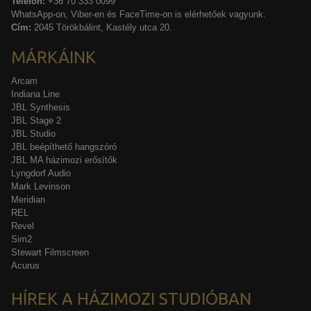
Telefon:
+36 70 333 0099
WhatsApp-on, Viber-en és FaceTime-on is elérhetőek vagyunk.
Cím:
2045 Törökbálint, Kastély utca 20.
MÁRKÁINK
Arcam
Indiana Line
JBL Synthesis
JBL Stage 2
JBL Studio
JBL beépíthető hangszóró
JBL MA házimozi erősítők
Lyngdorf Audio
Mark Levinson
Meridian
REL
Revel
Sim2
Stewart Filmscreen
Acurus
HÍREK A HÁZIMOZI STUDIÓBAN