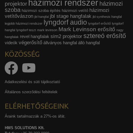
házimozi rendszer
házimozi
projektor
szoba
házimozi
házimozi szoba építés
házimozi vetítő
vetítővászon
jbl stage hangfalak
jbl hangfal
jbl synthesis hangfal
lyngdorf audio
legjobb házimozi rendszer
lyngdorf erősítő
lyngdorf
Mark Levinson erősítő
hangfal
lyngdorf teszt
mark levinson
nagy
sztereó erősítő
sim2 projektor
revel hangfalak
hangfalak
végerősítő
videók
állványos hangfal
álló hangfal
KÖZÖSSÉG
Adatkezelési és süti tájékoztató
Általános szerződési feltételek
ELÉRHETŐSÉGEINK
Áraink tartalmazzák a 27%-os áfát.
HMS SOLUTIONS Kft.