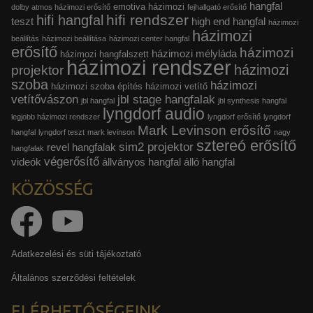
hangfal
emotiva házimozi
dolby atmos házimozi erősítő
fejhallgató erősítő
hifi rendszer
hifi hangfal
teszt
high end hangfal
házimozi
házimozi
beállítás
házimozi beállítása
házimozi center hangfal
erősítő
házimozi
házimozi mélyláda
házimozi hangfalszett
házimozi rendszer
házimozi
projektor
szoba
házimozi
házimozi szoba építés
házimozi vetítő
vetítővászon
jbl stage hangfalak
jbl hangfal
jbl synthesis hangfal
lyngdorf audio
legjobb házimozi rendszer
lyngdorf erősítő
lyngdorf
Mark Levinson erősítő
hangfal
lyngdorf teszt
mark levinson
nagy
sztereó erősítő
sim2 projektor
revel hangfalak
hangfalak
végerősítő
videók
állványos hangfal
álló hangfal
KÖZÖSSÉG
Adatkezelési és süti tájékoztató
Általános szerződési feltételek
ELÉRHETŐSÉGEINK