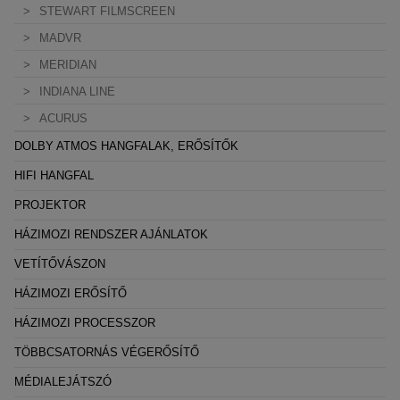
STEWART FILMSCREEN
MADVR
MERIDIAN
INDIANA LINE
ACURUS
DOLBY ATMOS HANGFALAK, ERŐSÍTŐK
HIFI HANGFAL
PROJEKTOR
HÁZIMOZI RENDSZER AJÁNLATOK
VETÍTŐVÁSZON
HÁZIMOZI ERŐSÍTŐ
HÁZIMOZI PROCESSZOR
TÖBBCSATORNÁS VÉGERŐSÍTŐ
MÉDIALEJÁTSZÓ