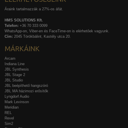
Áraink tartalmazzák a 27%-os áfát.
HMS SOLUTIONS Kft.
Telefon:
+36 70 333 0099
WhatsApp-on, Viber-en és FaceTime-on is elérhetőek vagyunk.
Cím:
2045 Törökbálint, Kastély utca 20.
MÁRKÁINK
Arcam
Indiana Line
JBL Synthesis
JBL Stage 2
JBL Studio
JBL beépíthető hangszóró
JBL MA házimozi erősítők
Lyngdorf Audio
Mark Levinson
Meridian
REL
Revel
Sim2