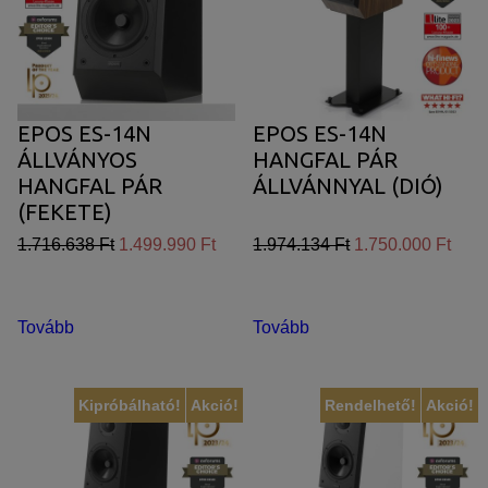
Azért települnek ezek a sütik, hogy a felhasználót számára
egyedi, releváns, érdeklődési körébe tartozó
reklámajánlatokkal tudjuk megcélozni.
EPOS ES-14N
EPOS ES-14N
ÁLLVÁNYOS
HANGFAL PÁR
HANGFAL PÁR
ÁLLVÁNNYAL (DIÓ)
(FEKETE)
1.716.638 Ft
1.499.990 Ft
1.974.134 Ft
1.750.000 Ft
Tovább
Tovább
Kipróbálható!
Akció!
Rendelhető!
Akció!