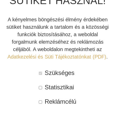
SÜTIKET HASZNÁL!
INDIANA LINE
A kényelmes böngészési élmény érdekében
sütiket használunk a tartalom és a közösségi
EPOS ES-7N
EPOS ES-7N
funkciók biztosításához, a weboldal
ÁLLVÁNYOS
ÁLLVÁNYOS
forgalmunk elemzéséhez és reklámozás
HANGFAL PÁR
HANGFAL PÁR (DIÓ)
(NARANCS)
céljából. A weboldalon megtekintheti az
Adatkezelési és Süti Tájékoztatónkat (PDF)
.
858.865 Ft
769.990 Ft
858.865 Ft
769.990 Ft
Szükséges
Tovább
Tovább
Statisztikai
Kipróbálható!
Akció!
Rendelhető!
Akció!
Reklámcélú