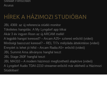
Stewart Filmscreen
Acurus
HÍREK A HÁZIMOZI STUDIÓBAN
JBL 4369: az új referencia stúdió monitor
Tökéletes hangolás: A My Lyngdorf app titkai
Akár 3 év ingyen Roon az új ARCAM mellé!
A legjobb hangot keresed? – Arcam A25+ sztereó erősítő (videó)
Minőségi basszust keresel? – REL T/7x mélyláda áttekintése (videó)
Ennyiért is lehet jó hifid – Arcam Radia A5+ erősítő (videó)
JBL Summit Ama állványos hangfal teszt
JBL Stage 260F hangfal teszt
JBL MA310 – A modern házimozi megfizethető alapköve (videó)
A Lyngdorf Audio TDAI-2210 streamer-erősítő már elérhető a Házimozi
Stúdióban!