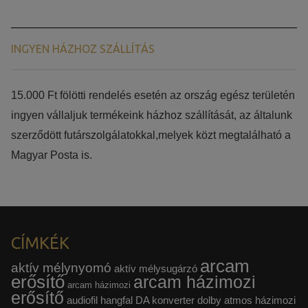
INGYEN HÁZHOZ SZÁLLÍTÁS
15.000 Ft fölötti rendelés esetén az ország egész területén
ingyen vállaljuk termékeink házhoz szállítását, az általunk
szerződött futárszolgálatokkal,melyek közt megtalálható a
Magyar Posta is.
CÍMKÉK
arcam
aktív mélynyomó
aktív mélysugárzó
erősítő
arcam házimozi
arcam házimozi
erősítő
audiofil hangfal
DA konverter
dolby atmos házimozi