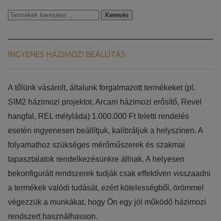
Keresés
Keresés
a
következőre:
INGYENES HÁZIMOZI BEÁLLÍTÁS
​​A tőlünk vásárolt, általunk forgalmazott termékeket (pl.
SIM2 házimozi projektor, Arcam házimozi erősítő, Revel
hangfal, REL mélyláda) 1.000.000 Ft feletti rendelés
esetén ingyenesen beállítjuk, kalibráljuk a helyszínen. A
folyamathoz szükséges mérőműszerek és szakmai
tapasztalatok rendelkezésünkre állnak. A helyesen
bekonfigurált rendszerek tudják csak effektíven visszaadni
a termékek valódi tudását, ezért kötelességből, örömmel
végezzük a munkákat, hogy Ön egy jól működő házimozi
rendszert használhasson.