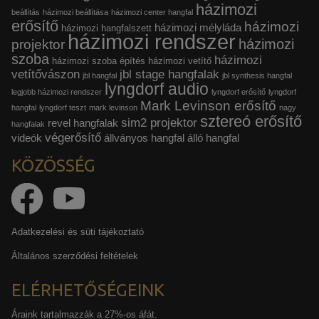
házimozi
beállítás
házimozi beállítása
házimozi center hangfal
erősítő
házimozi
házimozi mélyláda
házimozi hangfalszett
házimozi rendszer
házimozi
projektor
szoba
házimozi
házimozi szoba építés
házimozi vetítő
vetítővászon
jbl stage hangfalak
jbl hangfal
jbl synthesis hangfal
lyngdorf audio
legjobb házimozi rendszer
lyngdorf erősítő
lyngdorf
Mark Levinson erősítő
hangfal
lyngdorf teszt
mark levinson
nagy
sztereó erősítő
sim2 projektor
revel hangfalak
hangfalak
végerősítő
videók
állványos hangfal
álló hangfal
KÖZÖSSÉG
Adatkezelési és süti tájékoztató
Általános szerződési feltételek
ELÉRHETŐSÉGEINK
Áraink tartalmazzák a 27%-os áfát.