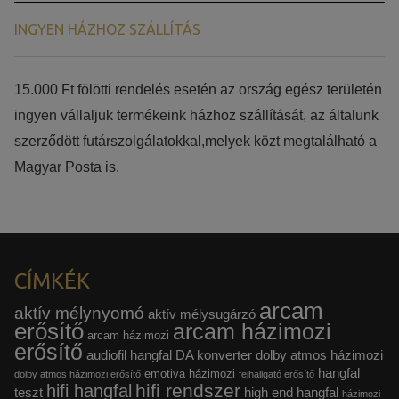
INGYEN HÁZHOZ SZÁLLÍTÁS
15.000 Ft fölötti rendelés esetén az ország egész területén
ingyen vállaljuk termékeink házhoz szállítását, az általunk
szerződött futárszolgálatokkal,melyek közt megtalálható a
Magyar Posta is.
CÍMKÉK
arcam
aktív mélynyomó
aktív mélysugárzó
erősítő
arcam házimozi
arcam házimozi
erősítő
audiofil hangfal
DA konverter
dolby atmos házimozi
hangfal
emotiva házimozi
dolby atmos házimozi erősítő
fejhallgató erősítő
hifi rendszer
hifi hangfal
teszt
high end hangfal
házimozi