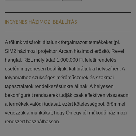
a
következőre:
INGYENES HÁZIMOZI BEÁLLÍTÁS
​​A tőlünk vásárolt, általunk forgalmazott termékeket (pl.
SIM2 házimozi projektor, Arcam házimozi erősítő, Revel
hangfal, REL mélyláda) 1.000.000 Ft feletti rendelés
esetén ingyenesen beállítjuk, kalibráljuk a helyszínen. A
folyamathoz szükséges mérőműszerek és szakmai
tapasztalatok rendelkezésünkre állnak. A helyesen
bekonfigurált rendszerek tudják csak effektíven visszaadni
a termékek valódi tudását, ezért kötelességből, örömmel
végezzük a munkákat, hogy Ön egy jól működő házimozi
rendszert használhasson.