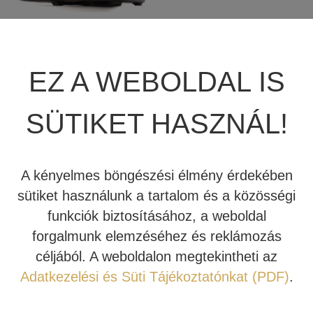
JBL SUMMIT
TÖBBCSATORNÁS VÉGERŐSÍTŐ
BEÉPÍTHETŐ HANGSZÓRÓ
JBL SYNTHESIS
MÉDIALEJÁTSZÓ
HIFI DA KONVERTER
AVIELO PRISMHD
EZ A WEBOLDAL IS
JBL BEÉPÍTHETŐ HANGSZÓRÓ
OTTHONI MOZIFOTEL
HÁLÓZATI MÉDIALEJÁTSZÓ
SÜTIKET HASZNÁL!
REVEL
BEÉPÍTHETŐ HANGSZÓRÓ
CD LEJÁTSZÓ
2.940.000 Ft
840.000 Ft
MARK LEVINSON
KÁBEL
A kényelmes böngészési élmény érdekében
Tovább
sütiket használunk a tartalom és a közösségi
SIM2
NYÁRI AKCIÓ
funkciók biztosításához, a weboldal
forgalmunk elemzéséhez és reklámozás
STEWART FILMSCREEN
céljából. A weboldalon megtekintheti az
TERMÉKKATEGÓRIÁK
MADVR
Adatkezelési és Süti Tájékoztatónkat (PDF)
.
MERIDIAN