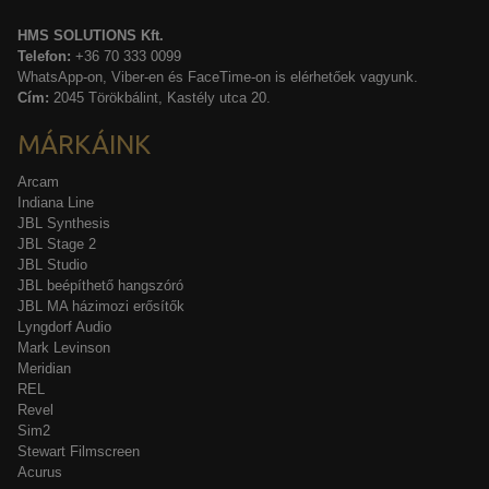
HMS SOLUTIONS Kft.
Telefon:
+36 70 333 0099
WhatsApp-on, Viber-en és FaceTime-on is elérhetőek vagyunk.
Cím:
2045 Törökbálint, Kastély utca 20.
MÁRKÁINK
Arcam
Indiana Line
JBL Synthesis
JBL Stage 2
JBL Studio
JBL beépíthető hangszóró
JBL MA házimozi erősítők
Lyngdorf Audio
Mark Levinson
Meridian
REL
Revel
Sim2
Stewart Filmscreen
Acurus