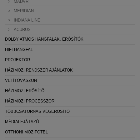
MADVR
A weboldal statisztikáinak elemzésével tudjuk weboldalunkat
MERIDIAN
hatékonyabbá tenni, hogy a lehető legmagasabb felhasználói
INDIANA LINE
élményt nyújtsuk kedves látogatóinknak. Ezért gyűjtünk
ACURUS
statisztikai adatokat a Google Analytics segítségével, amely
kizárólag az IP címeket tárolja a személyes adatok közül.
DOLBY ATMOS HANGFALAK, ERŐSÍTŐK
HIFI HANGFAL
Reklámcélú:
Azért települnek ezek a sütik, hogy a felhasználót számára
PROJEKTOR
egyedi, releváns, érdeklődési körébe tartozó
HÁZIMOZI RENDSZER AJÁNLATOK
reklámajánlatokkal tudjuk megcélozni.
VETÍTŐVÁSZON
HÁZIMOZI ERŐSÍTŐ
HÁZIMOZI PROCESSZOR
TÖBBCSATORNÁS VÉGERŐSÍTŐ
MÉDIALEJÁTSZÓ
OTTHONI MOZIFOTEL