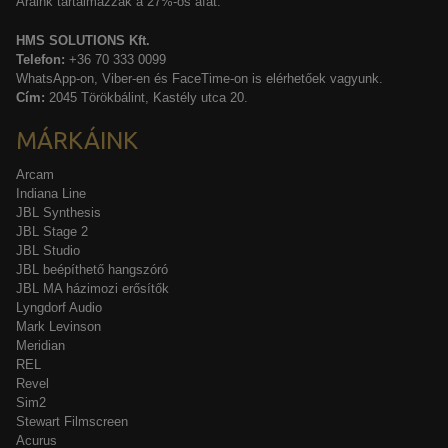
Áraink tartalmazzák a 27%-os áfát.
HMS SOLUTIONS Kft.
Telefon:
+36 70 333 0099
WhatsApp-on, Viber-en és FaceTime-on is elérhetőek vagyunk.
Cím:
2045 Törökbálint, Kastély utca 20.
MÁRKÁINK
Arcam
Indiana Line
JBL Synthesis
JBL Stage 2
JBL Studio
JBL beépíthető hangszóró
JBL MA házimozi erősítők
Lyngdorf Audio
Mark Levinson
Meridian
REL
Revel
Sim2
Stewart Filmscreen
Acurus