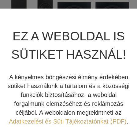
JBL SUMMIT
TÖBBCSATORNÁS VÉGERŐSÍTŐ
BEÉPÍTHETŐ HANGSZÓRÓ
JBL SYNTHESIS
MÉDIALEJÁTSZÓ
HIFI DA KONVERTER
EZ A WEBOLDAL IS
JBL BEÉPÍTHETŐ HANGSZÓRÓ
OTTHONI MOZIFOTEL
HÁLÓZATI MÉDIALEJÁTSZÓ
SÜTIKET HASZNÁL!
REVEL
BEÉPÍTHETŐ HANGSZÓRÓ
CD LEJÁTSZÓ
MARK LEVINSON
KÁBEL
A kényelmes böngészési élmény érdekében
sütiket használunk a tartalom és a közösségi
SIM2
NYÁRI AKCIÓ
funkciók biztosításához, a weboldal
forgalmunk elemzéséhez és reklámozás
STEWART FILMSCREEN
Ez a komplett házimozi hangrendszer az
céljából. A weboldalon megtekintheti az
alábbi termékeket tartalmazza:
MADVR
Adatkezelési és Süti Tájékoztatónkat (PDF)
.
Házimozi erősítő:
JBL MA710
MERIDIAN