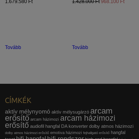
1.679.580 Ft
1.428.000 Ft
968.100 Ft
Tovább
Tovább
CÍMKÉK
arcam
aktív mélynyomó
aktív mélysugárzó
erősítő
arcam házimozi
arcam házimozi
erősítő
audiofil hangfal
DA konverter
dolby atmos házimozi
hangfal
emotiva házimozi
dolby atmos házimozi erősítő
fejhallgató erősítő
hifi rendszer
hifi hangfal