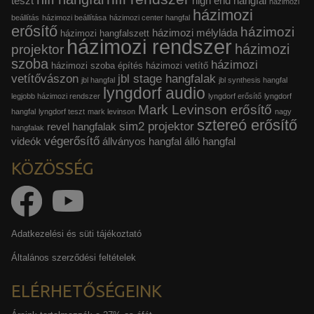
teszt
high end hangfal
házimozi
házimozi
beállítás
házimozi beállítása
házimozi center hangfal
erősítő
házimozi
házimozi mélyláda
házimozi hangfalszett
házimozi rendszer
házimozi
projektor
szoba
házimozi
házimozi szoba építés
házimozi vetítő
vetítővászon
jbl stage hangfalak
jbl hangfal
jbl synthesis hangfal
lyngdorf audio
legjobb házimozi rendszer
lyngdorf erősítő
lyngdorf
Mark Levinson erősítő
hangfal
lyngdorf teszt
mark levinson
nagy
sztereó erősítő
sim2 projektor
revel hangfalak
hangfalak
végerősítő
videók
állványos hangfal
álló hangfal
KÖZÖSSÉG
Adatkezelési és süti tájékoztató
Általános szerződési feltételek
ELÉRHETŐSÉGEINK