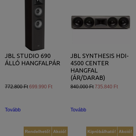
JBL STUDIO 690
JBL SYNTHESIS HDI-
ÁLLÓ HANGFALPÁR
4500 CENTER
HANGFAL
(ÁR/DARAB)
772.800 Ft
699.990 Ft
840.000 Ft
735.840 Ft
Tovább
Tovább
Rendelhető!
Akció!
Kipróbálható!
Akció!