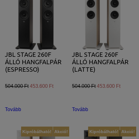
JBL STAGE 260F
JBL STAGE 260F
ÁLLÓ HANGFALPÁR
ÁLLÓ HANGFALPÁR
(ESPRESSO)
(LATTE)
504.000 Ft
453.600 Ft
504.000 Ft
453.600 Ft
Tovább
Tovább
Kipróbálható!
Akció!
Kipróbálható!
Akció!