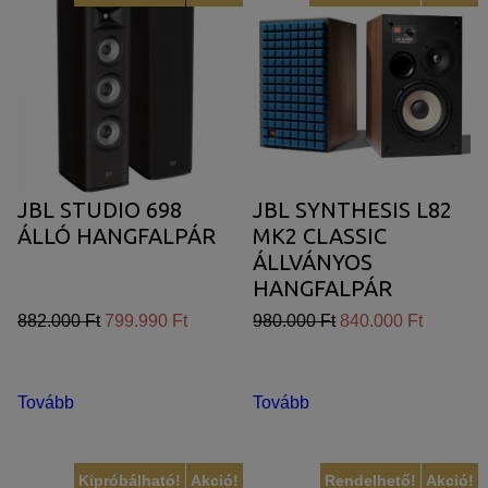
JBL STUDIO 698
JBL SYNTHESIS L82
ÁLLÓ HANGFALPÁR
MK2 CLASSIC
ÁLLVÁNYOS
HANGFALPÁR
882.000 Ft
799.990 Ft
980.000 Ft
840.000 Ft
Tovább
Tovább
Kipróbálható!
Akció!
Rendelhető!
Akció!