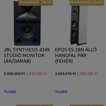
Rendelhető!
Akció!
Rendelhető!
Akció!
JBL SYNTHESIS 4349
EPOS ES-28N ÁLLÓ
STÚDIÓ MONITOR
HANGFAL PÁR
(ÁR/DARAB)
(FEHÉR)
2.058.000 Ft
1.848.000 Ft
3.433.376 Ft
2.999.990 Ft
Tovább
Tovább