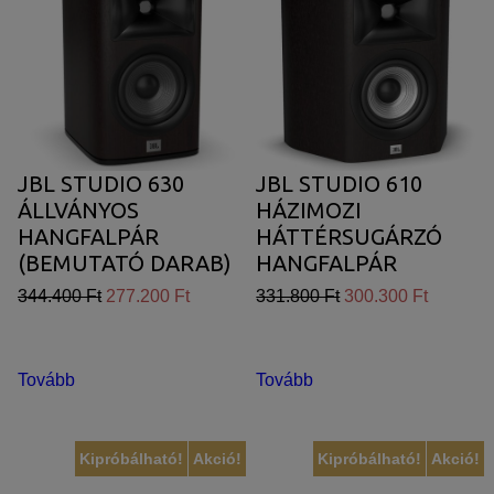
JBL STUDIO 630
JBL STUDIO 610
ÁLLVÁNYOS
HÁZIMOZI
HANGFALPÁR
HÁTTÉRSUGÁRZÓ
(BEMUTATÓ DARAB)
HANGFALPÁR
344.400 Ft
277.200 Ft
331.800 Ft
300.300 Ft
Tovább
Tovább
Kipróbálható!
Akció!
Kipróbálható!
Akció!