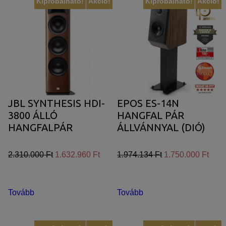
Kipróbálható!
Akció!
Kipróbálható!
Akció!
JBL SYNTHESIS HDI-
EPOS ES-14N
3800 ÁLLÓ
HANGFAL PÁR
HANGFALPÁR
ÁLLVÁNNYAL (DIÓ)
2.310.000 Ft
1.632.960 Ft
1.974.134 Ft
1.750.000 Ft
Tovább
Tovább