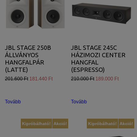
JBL STAGE 250B
JBL STAGE 245C
ÁLLVÁNYOS
HÁZIMOZI CENTER
HANGFALPÁR
HANGFAL
(LATTE)
(ESPRESSO)
201.600 Ft
181.440 Ft
210.000 Ft
189.000 Ft
Tovább
Tovább
Kipróbálható!
Akció!
Kipróbálható!
Akció!