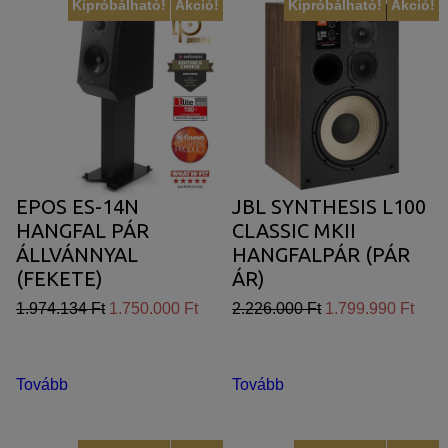
Kipróbálható!
Akció!
Kipróbálható!
Akció!
EPOS ES-14N
JBL SYNTHESIS L100
HANGFAL PÁR
CLASSIC MKII
ÁLLVÁNNYAL
HANGFALPÁR (PÁR
(FEKETE)
ÁR)
1.974.134 Ft
1.750.000 Ft
2.226.000 Ft
1.799.990 Ft
Tovább
Tovább