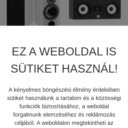
INDIANA LINE TESI
JBL STAGE A125C
262 ÁLLVÁNYOS
CENTER HANGFAL
EZ A WEBOLDAL IS
HANGFAL
(DEMO DARAB)
SÜTIKET HASZNÁL!
100.800 Ft
79.800 Ft
139.860 Ft
117.600 Ft
A kényelmes böngészési élmény érdekében
Tovább
Tovább
sütiket használunk a tartalom és a közösségi
funkciók biztosításához, a weboldal
Kipróbálható!
Akció!
Kipróbálható!
Akció!
forgalmunk elemzéséhez és reklámozás
céljából. A weboldalon megtekintheti az