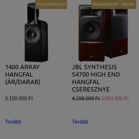
Kipróbálható!
Rendelhető!
Akció!
1400 ARRAY
JBL SYNTHESIS
HANGFAL
S4700 HIGH END
(ÁR/DARAB)
HANGFAL
CSERESZNYE
FURNÉR
3.150.000 Ft
4.158.000 Ft
3.654.000 Ft
Tovább
Tovább