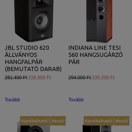
JBL STUDIO 620
INDIANA LINE TESI
ÁLLVÁNYOS
560 HANGSUGÁRZÓ
HANGFALPÁR
PÁR
(BEMUTATÓ DARAB)
281.400 Ft
226.800 Ft
294.000 Ft
235.200 Ft
Tovább
Tovább
Kipróbálható!
Akció!
Kipróbálható!
Akció!