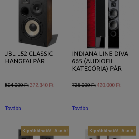
JBL L52 CLASSIC
INDIANA LINE DIVA
HANGFALPÁR
665 (AUDIOFIL
KATEGÓRIA) PÁR
504.000 Ft
372.340 Ft
735.000 Ft
420.000 Ft
Tovább
Tovább
Kipróbálható!
Akció!
Kipróbálható!
Akció!