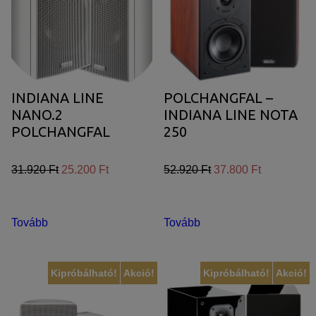
JBL SUMMIT
TÖBBCSATORNÁS VÉGERŐSÍTŐ
BEÉPÍTHETŐ HANGSZÓRÓ
JBL SYNTHESIS
MÉDIALEJÁTSZÓ
HIFI DA KONVERTER
INDIANA LINE
POLCHANGFAL –
JBL BEÉPÍTHETŐ HANGSZÓRÓ
OTTHONI MOZIFOTEL
HÁLÓZATI MÉDIALEJÁTSZÓ
NANO.2
INDIANA LINE NOTA
POLCHANGFAL
250
REVEL
BEÉPÍTHETŐ HANGSZÓRÓ
CD LEJÁTSZÓ
MARK LEVINSON
KÁBEL
31.920 Ft
25.200 Ft
52.920 Ft
37.800 Ft
SIM2
NYÁRI AKCIÓ
Tovább
Tovább
STEWART FILMSCREEN
Kipróbálható!
Akció!
Kipróbálható!
Akció!
MADVR
MERIDIAN