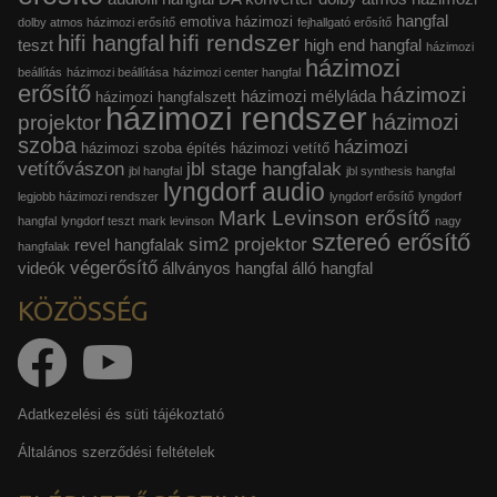
hangfal
emotiva házimozi
dolby atmos házimozi erősítő
fejhallgató erősítő
hifi rendszer
hifi hangfal
teszt
high end hangfal
házimozi
házimozi
beállítás
házimozi beállítása
házimozi center hangfal
erősítő
házimozi
házimozi mélyláda
házimozi hangfalszett
házimozi rendszer
házimozi
projektor
szoba
házimozi
házimozi szoba építés
házimozi vetítő
vetítővászon
jbl stage hangfalak
jbl hangfal
jbl synthesis hangfal
lyngdorf audio
legjobb házimozi rendszer
lyngdorf erősítő
lyngdorf
Mark Levinson erősítő
hangfal
lyngdorf teszt
mark levinson
nagy
sztereó erősítő
sim2 projektor
revel hangfalak
hangfalak
végerősítő
videók
állványos hangfal
álló hangfal
KÖZÖSSÉG
Adatkezelési és süti tájékoztató
Általános szerződési feltételek