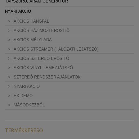
TÁPSZŰRŐ, ÁRAM GENERÁTOR
NYÁRI AKCIÓ
AKCIÓS HANGFAL
AKCIÓS HÁZIMOZI ERŐSÍTŐ
AKCIÓS MÉLYLÁDA
AKCIÓS STREAMER (HÁLÓZATI LEJÁTSZÓ)
AKCIÓS SZTEREÓ ERŐSÍTŐ
AKCIÓS VINYL LEMEZJÁTSZÓ
SZTEREÓ RENDSZER AJÁNLATOK
NYÁRI AKCIÓ
EX DEMO
MÁSODKÉZBŐL
TERMÉKKERESŐ