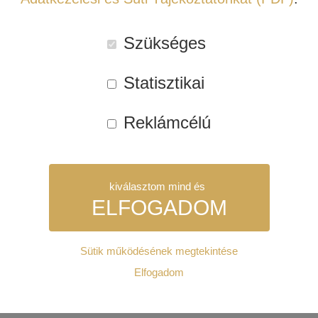
INDIANA LINE
Szükséges
Statisztikai
ARCAM RADIA CD25
LYNGDORF CD-2 –
CD-LEJÁTSZÓ
HIGH END CD-
Reklámcélú
LEJÁTSZÓ
619.990 Ft
1.260.000 Ft
kiválasztom mind és
ELFOGADOM
Tovább
Tovább
Sütik működésének megtekintése
Szükséges:
Elfogadom
Az weboldal működéséhez elengedhetetlenül szükséges sütik.
TERMÉKKATEGÓRIÁK
Ezek nélkül a weboldalt nem lehet megtekinteni.