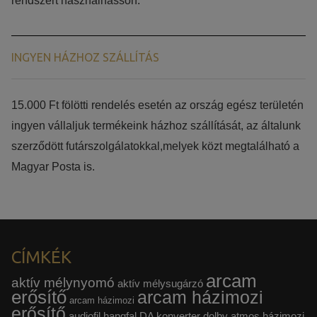
rendszert használhasson.
INGYEN HÁZHOZ SZÁLLÍTÁS
15.000 Ft fölötti rendelés esetén az ország egész területén
ingyen vállaljuk termékeink házhoz szállítását, az általunk
szerződött futárszolgálatokkal,melyek közt megtalálható a
Magyar Posta is.
CÍMKÉK
arcam
aktív mélynyomó
aktív mélysugárzó
erősítő
arcam házimozi
arcam házimozi
erősítő
audiofil hangfal
DA konverter
dolby atmos házimozi