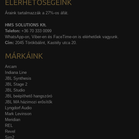
ELÉRHETŐSÉGEINK
Áraink tartalmazzák a 27%-os áfát.
HMS SOLUTIONS Kft.
Telefon:
+36 70 333 0099
WhatsApp-on, Viber-en és FaceTime-on is elérhetőek vagyunk.
Cím:
2045 Törökbálint, Kastély utca 20.
MÁRKÁINK
Arcam
Indiana Line
JBL Synthesis
JBL Stage 2
JBL Studio
JBL beépíthető hangszóró
JBL MA házimozi erősítők
Lyngdorf Audio
Mark Levinson
Meridian
REL
Revel
Sim2