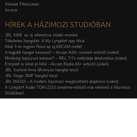
Stewart Filmscreen
Acurus
HÍREK A HÁZIMOZI STUDIÓBAN
JBL 4369: az új referencia stúdió monitor
Tökéletes hangolás: A My Lyngdorf app titkai
Akár 3 év ingyen Roon az új ARCAM mellé!
A legjobb hangot keresed? – Arcam A25+ sztereó erősítő (videó)
Minőségi basszust keresel? – REL T/7x mélyláda áttekintése (videó)
Ennyiért is lehet jó hifid – Arcam Radia A5+ erősítő (videó)
JBL Summit Ama állványos hangfal teszt
JBL Stage 260F hangfal teszt
JBL MA310 – A modern házimozi megfizethető alapköve (videó)
A Lyngdorf Audio TDAI-2210 streamer-erősítő már elérhető a Házimozi
Stúdióban!