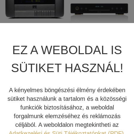
JBL SUMMIT
TÖBBCSATORNÁS VÉGERŐSÍTŐ
BEÉPÍTHETŐ HANGSZÓRÓ
JBL SYNTHESIS
MÉDIALEJÁTSZÓ
HIFI DA KONVERTER
MERIDIAN 808V6
ARCAM RADIA CD5
JBL BEÉPÍTHETŐ HANGSZÓRÓ
OTTHONI MOZIFOTEL
HÁLÓZATI MÉDIALEJÁTSZÓ
EZ A WEBOLDAL IS
REFERENCIA CD-
CD-LEJÁTSZÓ
JÁTSZÓ ÉS
REVEL
BEÉPÍTHETŐ HANGSZÓRÓ
CD LEJÁTSZÓ
ELŐERŐSÍTŐ
SÜTIKET HASZNÁL!
MARK LEVINSON
KÁBEL
336.000 Ft
302.400 Ft
SIM2
NYÁRI AKCIÓ
A kényelmes böngészési élmény érdekében
Tovább
Tovább
sütiket használunk a tartalom és a közösségi
STEWART FILMSCREEN
funkciók biztosításához, a weboldal
forgalmunk elemzéséhez és reklámozás
Rendelhető!
Kipróbálható!
MADVR
céljából. A weboldalon megtekintheti az
MERIDIAN
Adatkezelési és Süti Tájékoztatónkat (PDF)
.