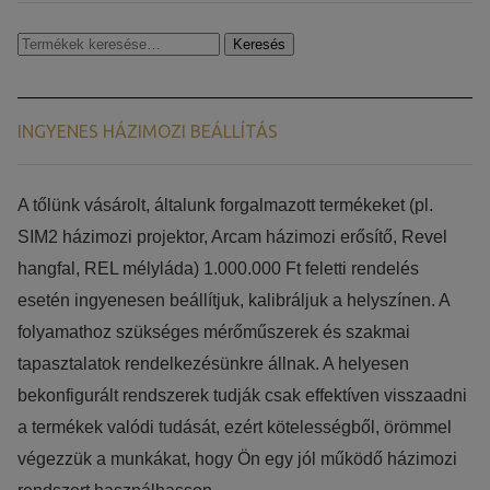
Keresés
Keresés
a
következőre:
INGYENES HÁZIMOZI BEÁLLÍTÁS
​​A tőlünk vásárolt, általunk forgalmazott termékeket (pl.
SIM2 házimozi projektor, Arcam házimozi erősítő, Revel
hangfal, REL mélyláda) 1.000.000 Ft feletti rendelés
esetén ingyenesen beállítjuk, kalibráljuk a helyszínen. A
folyamathoz szükséges mérőműszerek és szakmai
tapasztalatok rendelkezésünkre állnak. A helyesen
bekonfigurált rendszerek tudják csak effektíven visszaadni
a termékek valódi tudását, ezért kötelességből, örömmel
végezzük a munkákat, hogy Ön egy jól működő házimozi