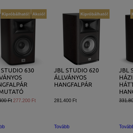
Kipróbálható!
Akció!
Kipróbálható!
 STUDIO 630
JBL STUDIO 620
JBL 
LVÁNYOS
ÁLLVÁNYOS
HÁZ
NGFALPÁR
HANGFALPÁR
HÁT
EMUTATÓ
HAN
RAB)
400 Ft
277.200 Ft
281.400 Ft
331.80
bb
Tovább
Továb