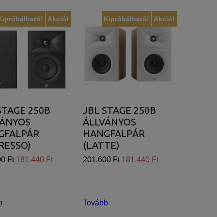
Kipróbálható!
Akció!
Kipróbálható!
Akció!
STAGE 250B
JBL STAGE 250B
VÁNYOS
ÁLLVÁNYOS
GFALPÁR
HANGFALPÁR
RESSO)
(LATTE)
0 Ft
181.440 Ft
201.600 Ft
181.440 Ft
b
Tovább