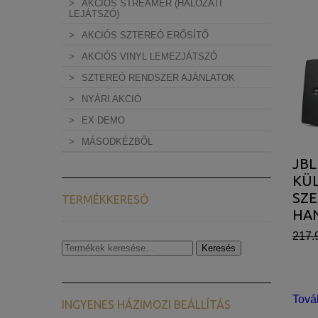
AKCIÓS STREAMER (HÁLÓZATI
LEJÁTSZÓ)
AKCIÓS SZTEREÓ ERŐSÍTŐ
AKCIÓS VINYL LEMEZJÁTSZÓ
SZTEREÓ RENDSZER AJÁNLATOK
NYÁRI AKCIÓ
EX DEMO
MÁSODKÉZBŐL
JBL
KÜL
SZ
TERMÉKKERESŐ
HAN
217.
Keresés
Keresés
a
következőre:
Tová
INGYENES HÁZIMOZI BEÁLLÍTÁS