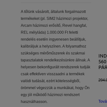
​​A tőlünk vásárolt, általunk forgalmazott
termékeket (pl. SIM2 házimozi projektor,
Arcam házimozi erősítő, Revel hangfal,
REL mélyláda) 1.000.000 Ft feletti
rendelés esetén ingyenesen beállítjuk,
kalibráljuk a helyszínen. A folyamathoz
szükséges mérőműszerek és szakmai
IND
tapasztalatok rendelkezésünkre állnak. A
56
PÁ
helyesen bekonfigurált rendszerek tudják
csak effektíven visszaadni a termékek
294.
valódi tudását, ezért kötelességből,
örömmel végezzük a munkákat, hogy Ön
egy jól működő házimozi rendszert
Tová
használhasson.