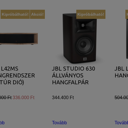
Kipróbálható!
Akció!
Kipróbálható!
 L42MS
JBL STUDIO 630
JBL 
NGRENDSZER
ÁLLVÁNYOS
HAN
TÚR DIÓ)
HANGFALPÁR
000 Ft
336.000 Ft
344.400 Ft
504.00
bb
Tovább
Továb