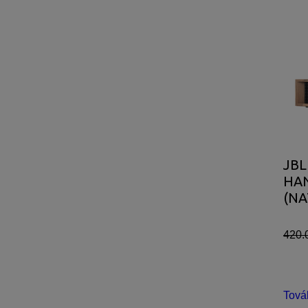
JBL
HA
(NA
420.
Tová