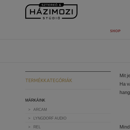
SHOP
Mit j
TERMÉKKATEGÓRIÁK
Ha va
hang
MÁRKÁINK
mondh
rövid
ARCAM
legye
LYNGDORF AUDIO
Hifi 
Mind 
REL