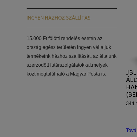
INGYEN HÁZHOZ SZÁLLÍTÁS
15.000 Ft fölötti rendelés esetén az
ország egész területén ingyen vállaljuk
termékeink házhoz szállítását, az általunk
szerződött futárszolgálatokkal,melyek
JBL
közt megtalálható a Magyar Posta is.
ÁL
HA
(B
DA
344.
Tová