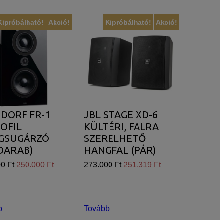
Kipróbálható!
Akció!
Kipróbálható!
Akció!
DORF FR-1
JBL STAGE XD-6
OFIL
KÜLTÉRI, FALRA
GSUGÁRZÓ
SZERELHETŐ
DARAB)
HANGFAL (PÁR)
0 Ft
250.000 Ft
273.000 Ft
251.319 Ft
b
Tovább