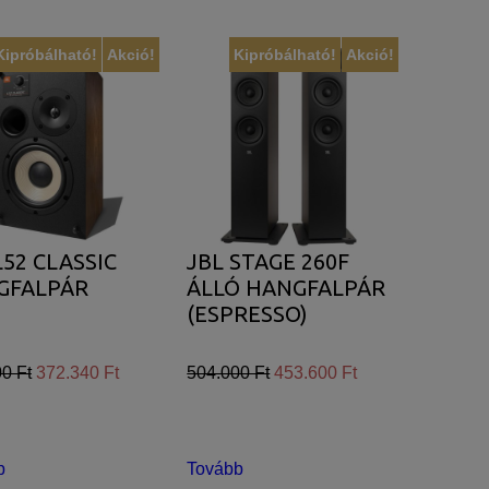
Kipróbálható!
Akció!
Kipróbálható!
Akció!
L52 CLASSIC
JBL STAGE 260F
GFALPÁR
ÁLLÓ HANGFALPÁR
(ESPRESSO)
0 Ft
372.340 Ft
504.000 Ft
453.600 Ft
b
Tovább