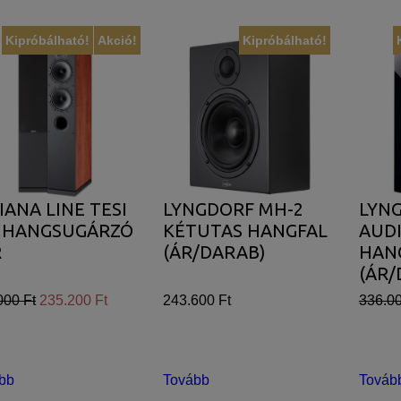
Kipróbálható!
Akció!
Kipróbálható!
IANA LINE TESI
LYNGDORF MH-2
LYNG
0 HANGSUGÁRZÓ
KÉTUTAS HANGFAL
AUDI
R
(ÁR/DARAB)
HAN
(ÁR/
000 Ft
235.200 Ft
243.600 Ft
336.00
bb
Tovább
Továb