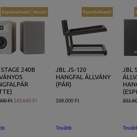
Kipróbálható!
Akció!
Kipróbálható!
 STAGE 240B
JBL JS-120
JBL 
LVÁNYOS
HANGFAL ÁLLVÁNY
ÁLL
NGFALPÁR
(PÁR)
HAN
TTE)
(ESP
600 Ft
143.640 Ft
168.000 Ft
201.60
bb
Tovább
Továb