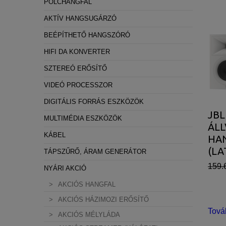
POLCHANGFAL
AKTÍV HANGSUGÁRZÓ
BEÉPÍTHETŐ HANGSZÓRÓ
HIFI DA KONVERTER
SZTEREÓ ERŐSÍTŐ
VIDEÓ PROCESSZOR
DIGITÁLIS FORRÁS ESZKÖZÖK
JBL
MULTIMÉDIA ESZKÖZÖK
ÁL
KÁBEL
HA
(LA
TÁPSZŰRŐ, ÁRAM GENERÁTOR
159.
NYÁRI AKCIÓ
AKCIÓS HANGFAL
AKCIÓS HÁZIMOZI ERŐSÍTŐ
Tová
AKCIÓS MÉLYLÁDA