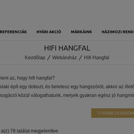
REFERENCIÁK
NYÁRI AKCIÓ
MÁRKÁINK
HÁZIMOZI REND
HIFI HANGFAL
Kezdőlap
Webáruház
Hifi Hangfal
elent az, hogy hifi hangfal?
laki épít egy dobozt, és beletesz egy hangszórót, akkor az ille
sugárzó közül válogathatunk, melyek gyakran egész jó hangmi
atjuk, hogy tényleg a hifi hangfal kategóriát képviseli. A hifi 
ített kifejezés. Arra utal, hogy az eredetileg rögzített hangjele
TOVÁBB OLVASO
n akár álló, akár állványos hangfal.
hangfal árak – miért olyan drága?
Sorted
a(z) 78 találat megjelenítve