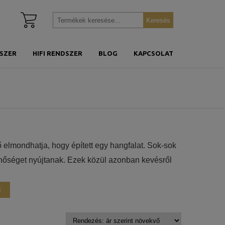
Kosár
Keresés
Keresés
megtekintése
a
következőre:
SZER
HIFI RENDSZER
BLOG
KAPCSOLAT
tő elmondhatja, hogy épített egy hangfalat. Sok-sok
nőséget nyújtanak. Ezek közül azonban kevésről
– vagyis High Fidelity (Magas Hűség) szavakból
t minél pontosabban reprodukálja egy rendszer,
M