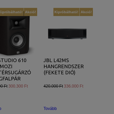
Kipróbálható!
Akció!
Kipróbálható!
Akció!
STUDIO 610
JBL L42MS
IMOZI
HANGRENDSZER
TÉRSUGÁRZÓ
(FEKETE DIÓ)
GFALPÁR
0 Ft
300.300 Ft
420.000 Ft
336.000 Ft
b
Tovább