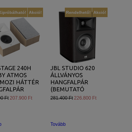
Kipróbálható!
Akció!
Rendelhető!
Akció!
STAGE 240H
JBL STUDIO 620
BY ATMOS
ÁLLVÁNYOS
IMOZI HÁTTÉR
HANGFALPÁR
GFALPÁR
(BEMUTATÓ
TE)
DARAB)
0 Ft
207.900 Ft
281.400 Ft
226.800 Ft
b
Tovább