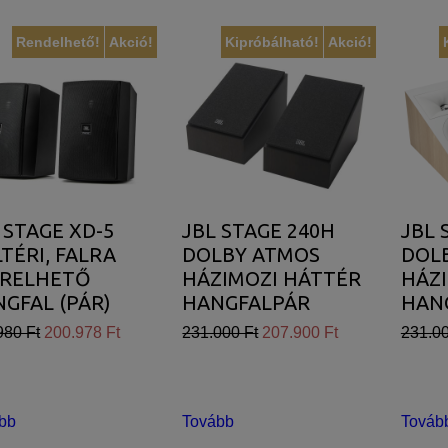
Rendelhető!
Akció!
Kipróbálható!
Akció!
 STAGE XD-5
JBL STAGE 240H
JBL 
TÉRI, FALRA
DOLBY ATMOS
DOL
ERELHETŐ
HÁZIMOZI HÁTTÉR
HÁZ
GFAL (PÁR)
HANGFALPÁR
HAN
(ESPRESSO)
(LAT
980 Ft
200.978 Ft
231.000 Ft
207.900 Ft
231.00
bb
Tovább
Továb