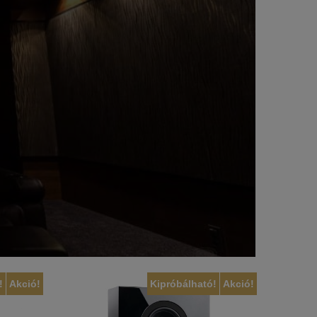
!
Akció!
Kipróbálható!
Akció!