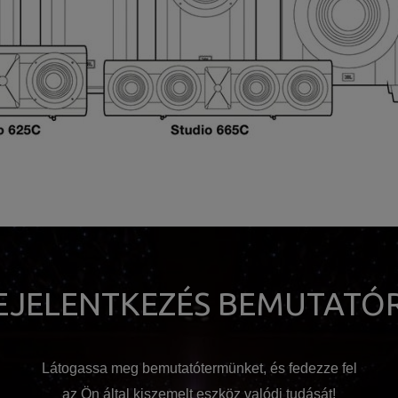
EJELENTKEZÉS BEMUTATÓ
Látogassa meg bemutatótermünket, és fedezze fel
az Ön által kiszemelt eszköz valódi tudását!