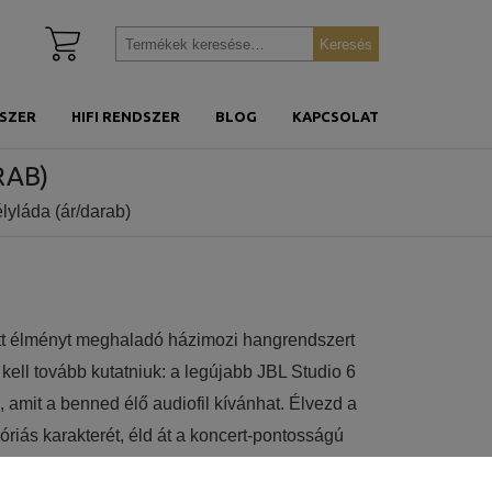
Kosár
Keresés
Keresés
megtekintése
a
következőre:
SZER
HIFI RENDSZER
BLOG
KAPCSOLAT
RAB)
lyláda (ár/darab)
tt élményt meghaladó házimozi hangrendszert
ell tovább kutatniuk: a legújabb JBL Studio 6
amit a benned élő audiofil kívánhat. Élvezd a
riás karakterét, éld át a koncert-pontosságú
ülj el az élményben a HD térképző