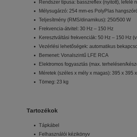
Rendszer típusa: basszreflex (nyitott), lefelé
Mélysugárzó: 254 mm-es PolyPlas hangszór
Teljesítmény (RMS/dinamikus): 250/500 W
Frekvencia-átvitel: 30 Hz – 150 Hz
Keresztváltási frekvenciák: 50 Hz – 150 Hz (v
Vezérlési lehetőségek: automatikus bekapcsol
Bemenet: Vonalszintű LFE RCA
Elektromos fogyasztás (max. terhelésen/kész
Méretek (széles x mély x magas): 395 x 395
Tömeg: 23 kg
Tartozékok
Tápkábel
Felhasználói kézikönyv