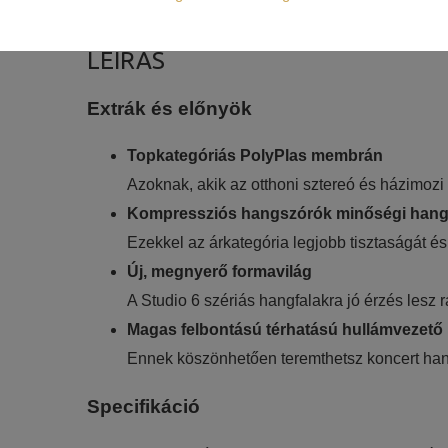
Szükséges:
Az weboldal működéséhez elengedhetetlenül 
LEÍRÁS
Statisztikai:
Extrák és előnyök
A weboldal statisztikáinak elemzésével tud
látogatóinknak. Ezért gyűjtünk statisztikai 
Topkategóriás PolyPlas membrán
Reklámcélú:
Azoknak, akik az otthoni sztereó és házimoz
Azért települnek ezek a sütik, hogy a felha
Kompressziós hangszórók minőségi hang
Ezekkel az árkategória legjobb tisztaságát és
Új, megnyerő formavilág
A Studio 6 szériás hangfalakra jó érzés lesz 
Magas felbontású térhatású hullámvezető
Ennek köszönhetően teremthetsz koncert han
Specifikáció