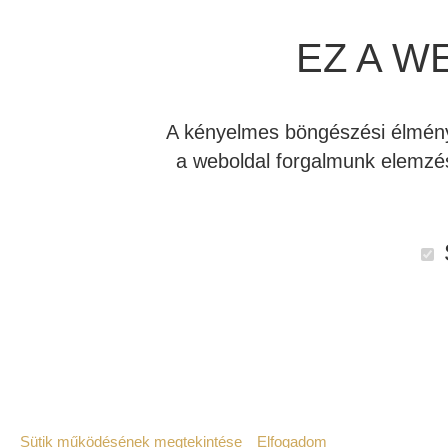
EZ A W
A kényelmes böngészési élmény 
a weboldal forgalmunk elemzés
Sütik működésének megtekintése
Elfogadom
Leírás
Vélemények (0)