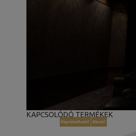
KAPCSOLÓDÓ TERMÉKEK
Kipróbálható!
Akció!