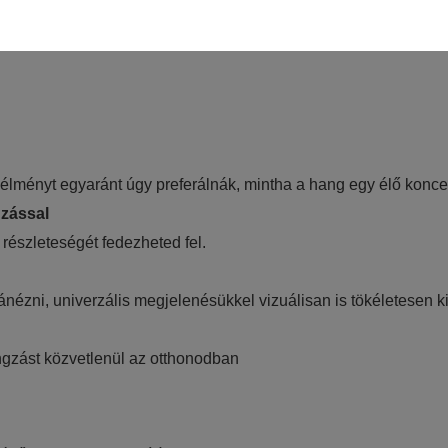
szükséges sütik. Ezek nélkül a weboldalt nem lehet megtekinteni.
juk weboldalunkat hatékonyabbá tenni, hogy a lehető legmagasabb fe
adatokat a Google Analytics segítségével, amely kizárólag az IP címek
i élményt egyaránt úgy preferálnák, mintha a hang egy élő kon
sználót számára egyedi, releváns, érdeklődési körébe tartozó rekláma
zással
 részleteségét fedezheted fel.
ránézni, univerzális megjelenésükkel vizuálisan is tökéletesen k
gzást közvetlenül az otthonodban