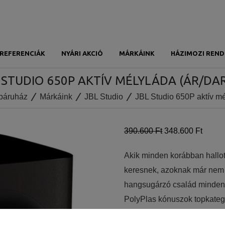
REFERENCIÁK
NYÁRI AKCIÓ
MÁRKÁINK
HÁZIMOZI REND
 STUDIO 650P AKTÍV MÉLYLÁDA (ÁR/DA
báruház
Márkáink
JBL Studio
JBL Studio 650P aktív mé
390.600 Ft
348.600 Ft
Akik minden korábban hallo
keresnek, azoknak már nem k
hangsugárzó család minden, 
PolyPlas kónuszok topkategó
hangszórók ámulatát és mer