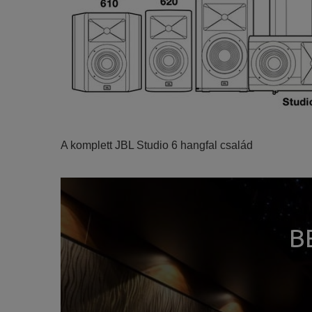
A komplett JBL Studio 6 hangfal család
B