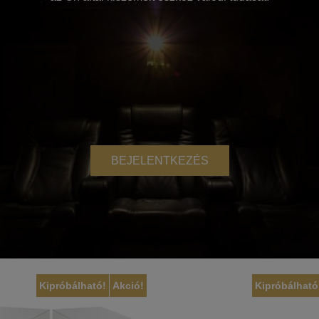
BEJELENTKEZÉS
Kipróbálható!
Akció!
Kipróbálható