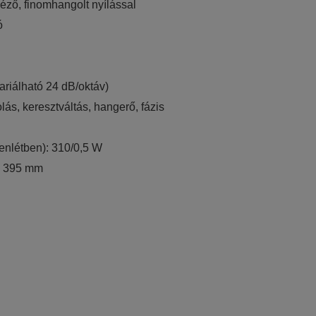
 néző, finomhangolt nyílással
ó
ariálható 24 dB/oktáv)
ás, keresztváltás, hangerő, fázis
enlétben): 310/0,5 W
 x 395 mm