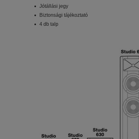
Jótállási jegy
Biztonsági tájékoztató
4 db talp