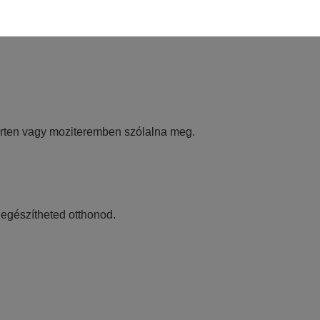
lhasználói élményt nyújtsuk kedves
et tárolja a személyes adatok közül.
certen vagy moziteremben szólalna meg.
jánlatokkal tudjuk megcélozni.
iegészítheted otthonod.