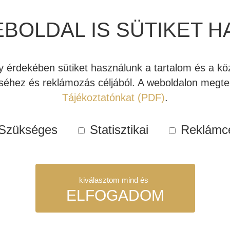
hullámvezetőnek köszönhet
hangszóró egészít ki. A moder
EBOLDAL IS SÜTIKET H
és felhasználóbarát. A JBL 
vagy érződni.
érdekében sütiket használunk a tartalom és a köz
Raktáro
éhez és reklámozás céljából. A weboldalon megtek
Tájékoztatónkat (PDF)
.
Kosárba teszem
JBL
Studio
Szükséges
Statisztikai
Reklámc
650P
Cikkszám:
JBLS079
aktív
Kategóriák:
Akciós mélylád
mélyláda
akció
,
Nyári akció
(ár/darab)
Címkék:
aktív mélynyomó
,
h
kiválasztom mind és
mennyiség
ELFOGADOM
Studio széria