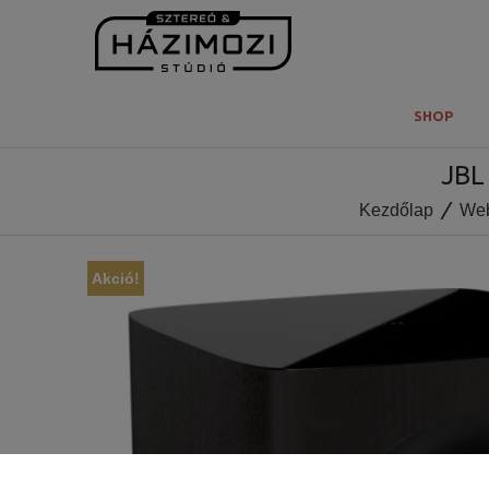
SHOP
JBL
Kezdőlap
We
Akció!