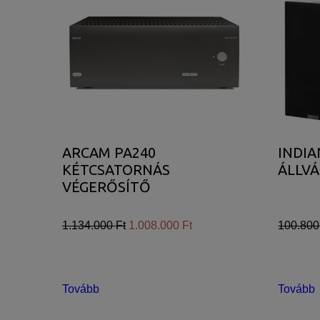
ARCAM PA240
INDIA
KÉTCSATORNÁS
ÁLLV
VÉGERŐSÍTŐ
1.134.000 Ft
1.008.000 Ft
100.800
Tovább
Tovább