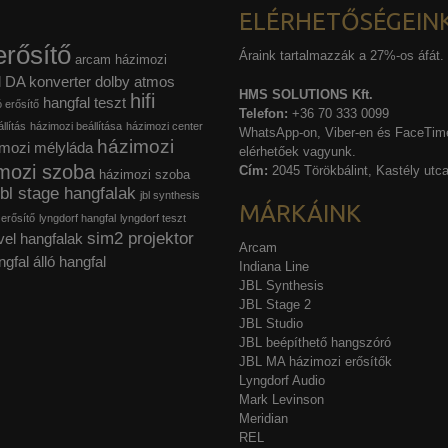
ELÉRHETŐSÉGEIN
rősítő
Áraink tartalmazzák a 27%-os áfát.
arcam házimozi
l
DA konverter
dolby atmos
HMS SOLUTIONS Kft.
hifi
hangfal teszt
ó erősítő
Telefon:
+36 70 333 0099
llítás
házimozi beállítása
házimozi center
WhatsApp-on, Viber-en és FaceTime
házimozi
mozi mélyláda
elérhetőek vagyunk.
mozi szoba
Cím:
2045 Törökbálint, Kastély utca
házimozi szoba
jbl stage hangfalak
jbl synthesis
MÁRKÁINK
 erősítő
lyngdorf hangfal
lyngdorf teszt
sim2 projektor
vel hangfalak
Arcam
ngfal
álló hangfal
Indiana Line
JBL Synthesis
JBL Stage 2
JBL Studio
JBL beépíthető hangszóró
JBL MA házimozi erősítők
Lyngdorf Audio
Mark Levinson
Meridian
REL