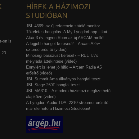
K
HÍREK A HÁZIMOZI
STUDIÓBAN
JBL 4369: az új referencia stúdió monitor
Tökéletes hangolás: A My Lyngdorf app titkai
Akár 3 év ingyen Roon az új ARCAM mellé!
-on is
A legjobb hangot keresed? – Arcam A25+
sztereó erősítő (videó)
 20.
Minőségi basszust keresel? – REL T/7x
mélyláda áttekintése (videó)
Ennyiért is lehet jó hifid – Arcam Radia A5+
erősítő (videó)
JBL Summit Ama állványos hangfal teszt
JBL Stage 260F hangfal teszt
JBL MA310 – A modern házimozi megfizethető
alapköve (videó)
A Lyngdorf Audio TDAI-2210 streamer-erősítő
már elérhető a Házimozi Stúdióban!