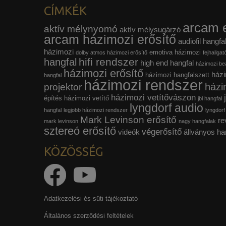
CÍMKÉK
arcam e
aktív mélynyomó
aktív mélysugárzó
arcam házimozi erősítő
audiofil hangfa
házimozi
emotiva házimozi
dolby atmos házimozi erősítő
fejhallgat
hifi rendszer
hangfal
high end hangfal
házimozi beá
házimozi erősítő
házi
házimozi hangfalszett
hangfal
házimozi rendszer
házi
projektor
házimozi vetítővászon
építés
házimozi vetítő
jbl hangfal
lyngdorf audio
hangfal
legjobb házimozi rendszer
lyngdorf
Mark Levinson erősítő
re
mark levinson
nagy hangfalak
sztereó erősítő
végerősítő
videók
állványos ha
KÖZÖSSÉG
Adatkezelési és süti tájékoztató
Általános szerződési feltételek