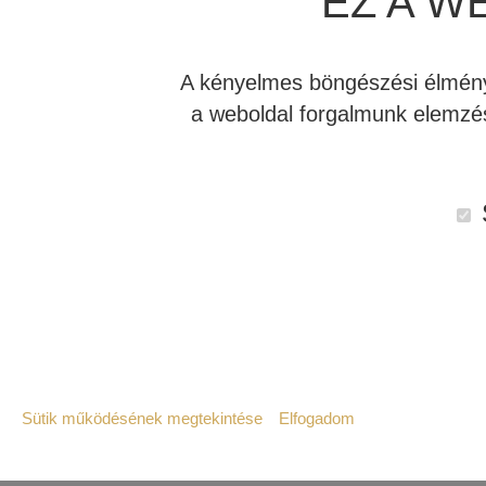
EZ A W
A kényelmes böngészési élmény 
a weboldal forgalmunk elemzés
Sütik működésének megtekintése
Elfogadom
Leírás
Vélemények (0)
Szükséges:
Az weboldal működéséhez elengedhetetlenül 