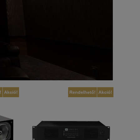
!
Akció!
Rendelhető!
Akció!