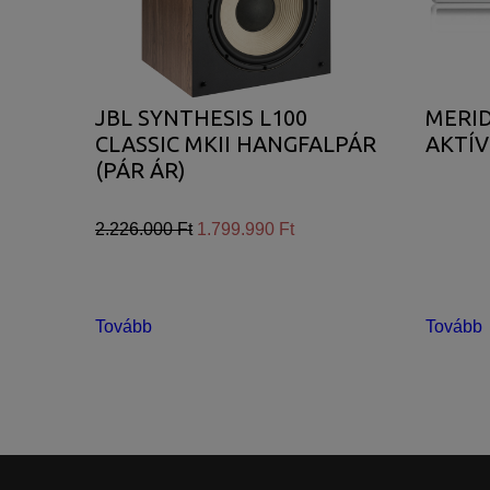
JBL SYNTHESIS L100
MERID
CLASSIC MKII HANGFALPÁR
AKTÍV
(PÁR ÁR)
2.226.000 Ft
1.799.990 Ft
Tovább
Tovább