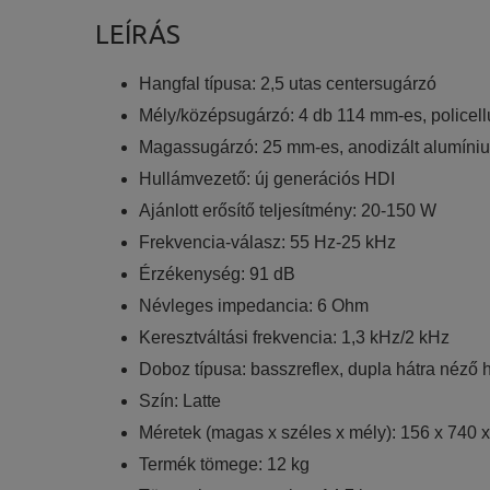
LEÍRÁS
Statisztikai:
A weboldal statisztikáinak elemzésével tud
Hangfal típusa: 2,5 utas centersugárzó
látogatóinknak. Ezért gyűjtünk statisztikai 
Mély/középsugárzó: 4 db 114 mm-es, police
Reklámcélú:
Magassugárzó: 25 mm-es, anodizált alumín
Azért települnek ezek a sütik, hogy a felha
Hullámvezető: új generációs HDI
Ajánlott erősítő teljesítmény: 20-150 W
Frekvencia-válasz: 55 Hz-25 kHz
Érzékenység: 91 dB
Névleges impedancia: 6 Ohm
Keresztváltási frekvencia: 1,3 kHz/2 kHz
Doboz típusa: basszreflex, dupla hátra néző h
Szín: Latte
Méretek (magas x széles x mély): 156 x 740
Termék tömege: 12 kg