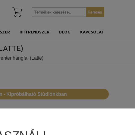
Kosár
Keresés
Keresés
megtekintése
a
következőre:
SZER
HIFI RENDSZER
BLOG
KAPCSOLAT
LATTE)
nter hangfal (Latte)
n - Kipróbálható Stúdiónkban