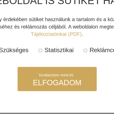
EBOLDAL IS SÜTIKET H
házimozi
Kategóriák:
Akciós hangfal
,
center
Címkék:
center hangfal
,
házi
hangfal
érdekében sütiket használunk a tartalom és a köz
(Latte)
éhez és reklámozás céljából. A weboldalon megtek
mennyiség
Tájékoztatónkat (PDF)
.
Szükséges
Statisztikai
Reklámc
kiválasztom mind és
ELFOGADOM
szükséges sütik. Ezek nélkül a weboldalt nem lehet megtekinteni.