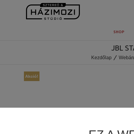
SHOP
JBL S
Kezdőlap
Webár
Akció!