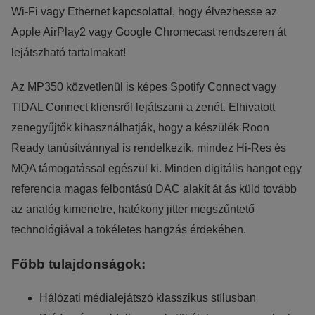
reklámajánlatokkal tudjuk megcélozni.
Wi-Fi vagy Ethernet kapcsolattal, hogy élvezhesse az
Apple AirPlay2 vagy Google Chromecast rendszeren át
lejátszható tartalmakat!
Az MP350 közvetlenül is képes Spotify Connect vagy
TIDAL Connect kliensről lejátszani a zenét. Elhivatott
zenegyűjtők kihasználhatják, hogy a készülék Roon
Ready tanúsítvánnyal is rendelkezik, mindez Hi-Res és
MQA támogatással egészül ki. Minden digitális hangot egy
referencia magas felbontású DAC alakít át ás küld tovább
az analóg kimenetre, hatékony jitter megszűntető
technológiával a tökéletes hangzás érdekében.
Főbb tulajdonságok:
Hálózati médialejátszó klasszikus stílusban