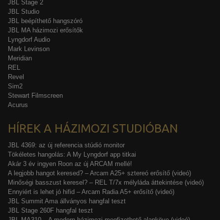
JBL Stage 2
JBL Studio
JBL beépíthető hangszóró
JBL MA házimozi erősítők
Lyngdorf Audio
Mark Levinson
Meridian
REL
Revel
Sim2
Stewart Filmscreen
Acurus
HÍREK A HÁZIMOZI STUDIÓBAN
JBL 4369: az új referencia stúdió monitor
Tökéletes hangolás: A My Lyngdorf app titkai
Akár 3 év ingyen Roon az új ARCAM mellé!
A legjobb hangot keresed? – Arcam A25+ sztereó erősítő (videó)
Minőségi basszust keresel? – REL T/7x mélyláda áttekintése (videó)
Ennyiért is lehet jó hifid – Arcam Radia A5+ erősítő (videó)
JBL Summit Ama állványos hangfal teszt
JBL Stage 260F hangfal teszt
JBL MA310 – A modern házimozi megfizethető alapköve (videó)