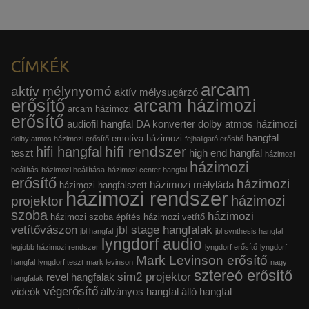
CÍMKÉK
arcam
aktív mélynyomó
aktív mélysugárzó
erősítő
arcam házimozi
arcam házimozi
erősítő
audiofil hangfal
DA konverter
dolby atmos házimozi
hangfal
emotiva házimozi
dolby atmos házimozi erősítő
fejhallgató erősítő
hifi rendszer
hifi hangfal
teszt
high end hangfal
házimozi
házimozi
beállítás
házimozi beállítása
házimozi center hangfal
erősítő
házimozi
házimozi mélyláda
házimozi hangfalszett
házimozi rendszer
házimozi
projektor
szoba
házimozi
házimozi szoba építés
házimozi vetítő
vetítővászon
jbl stage hangfalak
jbl hangfal
jbl synthesis hangfal
lyngdorf audio
legjobb házimozi rendszer
lyngdorf erősítő
lyngdorf
Mark Levinson erősítő
hangfal
lyngdorf teszt
mark levinson
nagy
sztereó erősítő
sim2 projektor
revel hangfalak
hangfalak
végerősítő
videók
állványos hangfal
álló hangfal