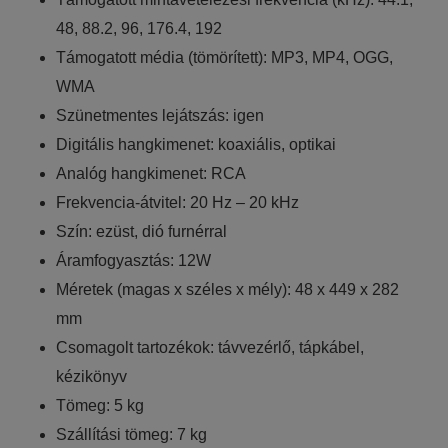
48, 88.2, 96, 176.4, 192
Támogatott média (tömörített): MP3, MP4, OGG,
WMA
Szünetmentes lejátszás: igen
Digitális hangkimenet: koaxiális, optikai
Analóg hangkimenet: RCA
Frekvencia-átvitel: 20 Hz – 20 kHz
Szín: ezüst, dió furnérral
Áramfogyasztás: 12W
Méretek (magas x széles x mély): 48 x 449 x 282
mm
Csomagolt tartozékok: távvezérlő, tápkábel,
kézikönyv
Tömeg: 5 kg
Szállítási tömeg: 7 kg