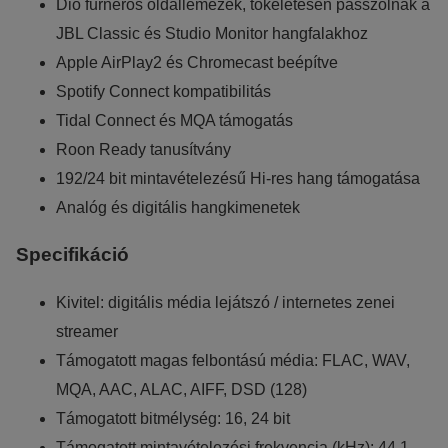
Dió furnéros oldallemezek, tökéletesen passzolnak a
JBL Classic és Studio Monitor hangfalakhoz
Apple AirPlay2 és Chromecast beépítve
Spotify Connect kompatibilitás
Tidal Connect és MQA támogatás
Roon Ready tanusítvány
192/24 bit mintavételezésű Hi-res hang támogatása
Analóg és digitális hangkimenetek
Specifikáció
Kivitel: digitális média lejátszó / internetes zenei
streamer
Támogatott magas felbontású média: FLAC, WAV,
MQA, AAC, ALAC, AIFF, DSD (128)
Támogatott bitmélység: 16, 24 bit
Támogatott mintavételezési frekvencia (kHz): 44.1,