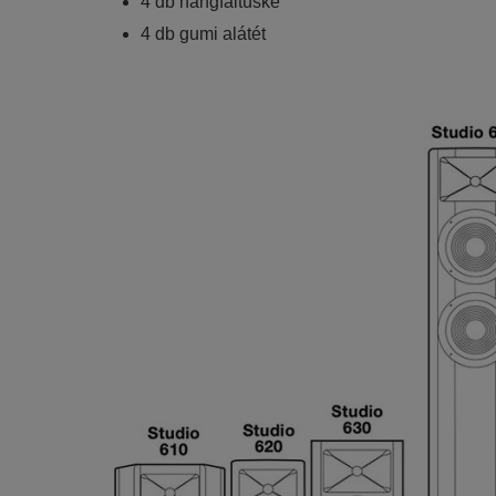
4 db hangfaltüske
4 db gumi alátét