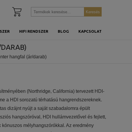
Kosár
Keresés
Keresés
megtekintése
a
következőre:
SZER
HIFI RENDSZER
BLOG
KAPCSOLAT
/DARAB)
ter hangfal (ár/darab)
sítményében (Northridge, California) tervezett HDI-
eme a HDI sorozatú térhatású hangrendszereknek.
tas dizájnt nyújt a saját szabadalomra épült
iós hangszóróval, HDI hullámvezetővel és fejlett,
x kónuszos mélyhangszórókkal. Az eredmény