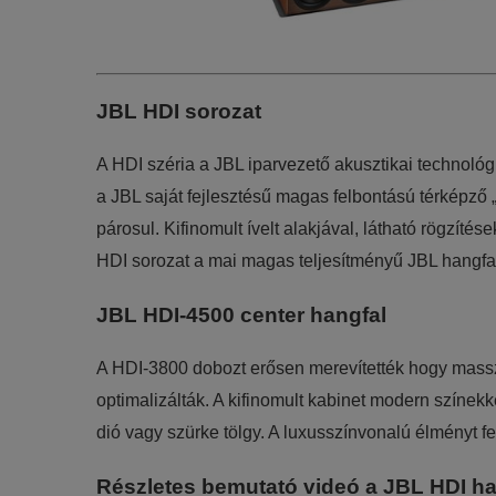
JBL HDI sorozat
A HDI széria a JBL iparvezető akusztikai technológi
a JBL saját fejlesztésű magas felbontású térképz
párosul. Kifinomult ívelt alakjával, látható rögzí
HDI sorozat a mai magas teljesítményű JBL hangfal
JBL HDI-4500 center hangfal
A HDI-3800 dobozt erősen merevítették hogy masszív
optimalizálták. A kifinomult kabinet modern színek
dió vagy szürke tölgy. A luxusszínvonalú élményt f
Részletes bemutató videó a JBL HDI ha