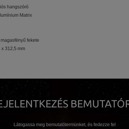
iós hangszóró
lumínium Matrix
, magasfényű fekete
4 x 312,5 mm
EJELENTKEZÉS BEMUTATÓ
Látogassa meg bemutatótermünket, és fedezze fel