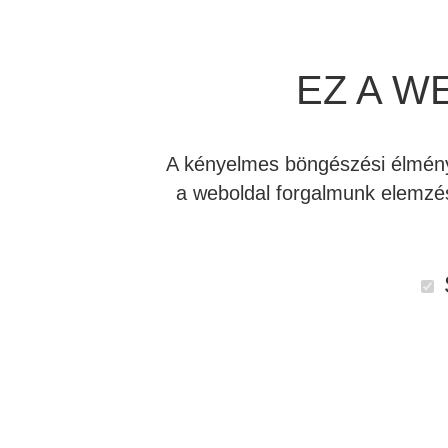
EZ A W
A kényelmes böngészési élmény 
a weboldal forgalmunk elemzés
Leírás
Vélemények (0)