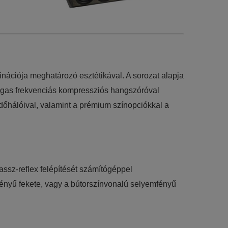
binációja meghatározó esztétikával. A sorozat alapja
magas frekvenciás kompressziós hangszóróval
édőhálóival, valamint a prémium színopciókkal a
assz-reflex felépítését számítógéppel
fényű fekete, vagy a bútorszínvonalú selyemfényű