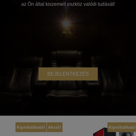
az Ön által kiszemelt eszköz valódi tudását!
BEJELENTKEZÉS
Kipróbálható!
Akció!
Kipróbálható