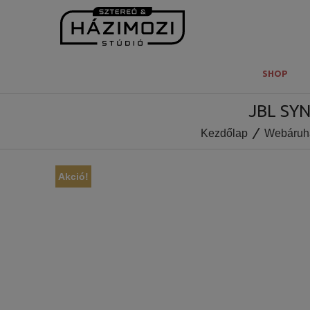
SHOP
JBL SY
Kezdőlap
Webáruh
Akció!