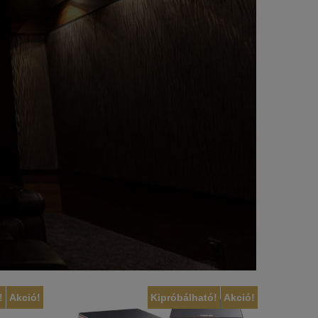
!
Akció!
Kipróbálható!
Akció!