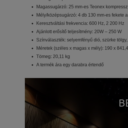
Magassugárzó: 25 mm-es Teonex kompressz
Mély/középsugárzó: 4 db 130 mm-es fekete a
Keresztváltási frekvencia: 600 Hz, 2 200 Hz
Ajánlott erősítő teljesítmény: 20W – 250 W
Színválaszték: selyemfényű dió, szürke tölgy
Méretek (széles x magas x mély): 190 x 841,
Tömeg: 20,11 kg
A termék ára egy darabra értendő
B