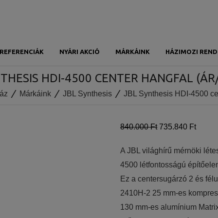
REFERENCIÁK
NYÁRI AKCIÓ
MÁRKÁINK
HÁZIMOZI REND
NTHESIS HDI-4500 CENTER HANGFAL (ÁR
áz
Márkáink
JBL Synthesis
JBL Synthesis HDI-4500 cen
840.000 Ft
735.840 Ft
A JBL világhírű mérnöki léte
4500 létfontosságú építőel
Ez a centersugárzó 2 és félu
2410H-2 25 mm-es kompressz
130 mm-es alumínium Matri