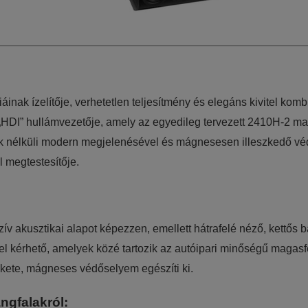
áinak ízelítője, verhetetlen teljesítmény és elegáns kivitel kom
ő „HDI” hullámvezetője, amely az egyedileg tervezett 2410H-2 
tések nélküli modern megjelenésével és mágnesesen illeszkedő v
 megtestesítője.
 akusztikai alapot képezzen, emellett hátrafelé néző, kettős b
kel kérhető, amelyek közé tartozik az autóipari minőségű magas
ekete, mágneses védőselyem egészíti ki.
ngfalakról: