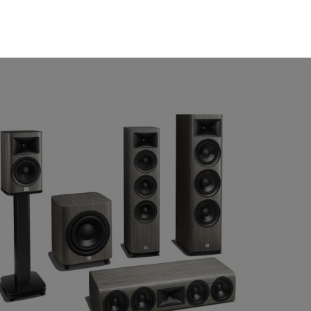
lhasználói élményt nyújtsuk kedves
et tárolja a személyes adatok közül.
jánlatokkal tudjuk megcélozni.