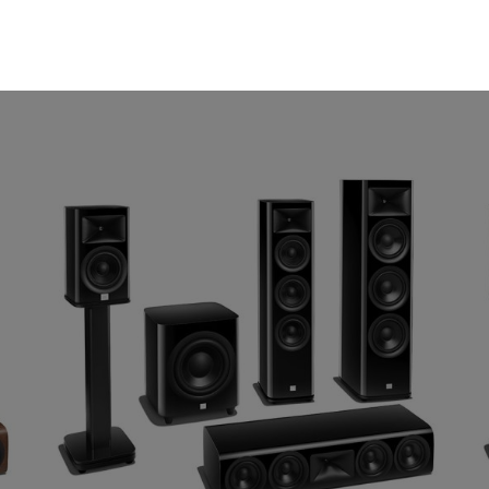
szükséges sütik. Ezek nélkül a weboldalt nem lehet megtekinteni.
juk weboldalunkat hatékonyabbá tenni, hogy a lehető legmagasabb fe
adatokat a Google Analytics segítségével, amely kizárólag az IP címek
sználót számára egyedi, releváns, érdeklődési körébe tartozó rekláma