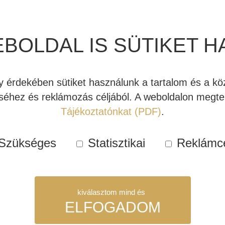
erőteljes dinamika és hihete
Raktáro
EBOLDAL IS SÜTIKET H
Kosárba teszem
JBL
Synthesis
érdekében sütiket használunk a tartalom és a köz
HDI-
Cikkszám:
JBLS033
éhez és reklámozás céljából. A weboldalon megtek
4500
Kategóriák:
Akciós hangfal
,
Tájékoztatónkat (PDF)
.
center
akció
hangfal
Címkék:
akciós ajánlatok
,
ce
Szükséges
Statisztikai
Reklámc
(ár/darab)
JBL HDI hangfalak
mennyiség
kiválasztom mind és
ELFOGADOM