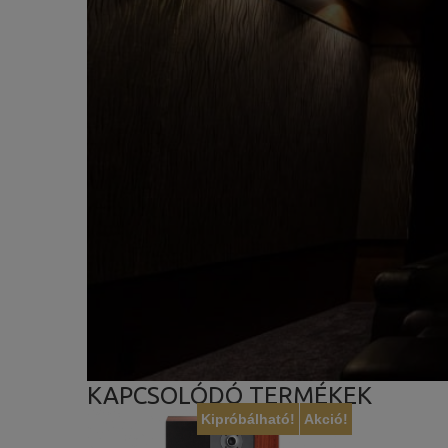
KAPCSOLÓDÓ TERMÉKEK
Kipróbálható!
Akció!