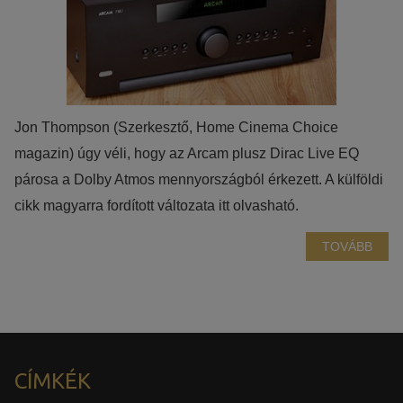
Azért települnek ezek a sütik, hogy a felhasználót számára
egyedi, releváns, érdeklődési körébe tartozó
reklámajánlatokkal tudjuk megcélozni.
Jon Thompson (Szerkesztő, Home Cinema Choice
magazin) úgy véli, hogy az Arcam plusz Dirac Live EQ
párosa a Dolby Atmos mennyországból érkezett. A külföldi
cikk magyarra fordított változata itt olvasható.
TOVÁBB
CÍMKÉK