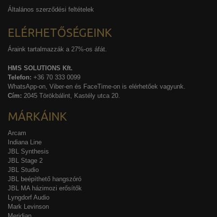
Általános szerződési feltételek
ELÉRHETŐSÉGEINK
Áraink tartalmazzák a 27%-os áfát.
HMS SOLUTIONS Kft.
Telefon:
+36 70 333 0099
WhatsApp-on, Viber-en és FaceTime-on is elérhetőek vagyunk.
Cím:
2045 Törökbálint, Kastély utca 20.
MÁRKÁINK
Arcam
Indiana Line
JBL Synthesis
JBL Stage 2
JBL Studio
JBL beépíthető hangszóró
JBL MA házimozi erősítők
Lyngdorf Audio
Mark Levinson
Meridian