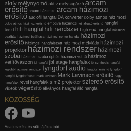
arcam
aktív mélynyomó
aktív mélysugárzó
erősítő
arcam házimozi
arcam házimozi
erősítő
audiofil hangfal
DA konverter
dolby atmos házimozi
hangfal
emotiva házimozi
dolby atmos házimozi erősítő
fejhallgató erősítő
hifi rendszer
hifi hangfal
teszt
high end hangfal
házimozi
házimozi
beállítás
házimozi beállítása
házimozi center hangfal
erősítő
házimozi
házimozi mélyláda
házimozi hangfalszett
házimozi rendszer
házimozi
projektor
szoba
házimozi
házimozi szoba építés
házimozi vetítő
vetítővászon
jbl stage hangfalak
jbl hangfal
jbl synthesis hangfal
lyngdorf audio
legjobb házimozi rendszer
lyngdorf erősítő
lyngdorf
Mark Levinson erősítő
hangfal
lyngdorf teszt
mark levinson
nagy
sztereó erősítő
sim2 projektor
revel hangfalak
hangfalak
végerősítő
videók
állványos hangfal
álló hangfal
KÖZÖSSÉG
Adatkezelési és süti tájékoztató