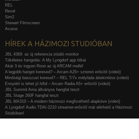
REL
Revel
Sim2
Stewart Filmscreen
Acurus
HÍREK A HÁZIMOZI STUDIÓBAN
JBL 4369: az új referencia stúdió monitor
Tökéletes hangolás: A My Lyngdorf app titkai
Akár 3 év ingyen Roon az új ARCAM mellé!
A legjobb hangot keresed? – Arcam A25+ sztereó erősítő (videó)
Minőségi basszust keresel? – REL T/7x mélyláda áttekintése (videó)
Ennyiért is lehet jó hifid – Arcam Radia A5+ erősítő (videó)
JBL Summit Ama állványos hangfal teszt
JBL Stage 260F hangfal teszt
JBL MA310 – A modern házimozi megfizethető alapköve (videó)
A Lyngdorf Audio TDAI-2210 streamer-erősítő már elérhető a Házimozi
Stúdióban!