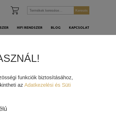
Kosár
Keresés
Keresés
megtekintése
a
következőre:
SZER
HIFI RENDSZER
BLOG
KAPCSOLAT
ÓBAN
ASZNÁL!
ÚJJÁÉLED A JBL L100 HANGFAL
össégi funkciók biztosításához,
intheti az
Adatkezelési és Süti
élú