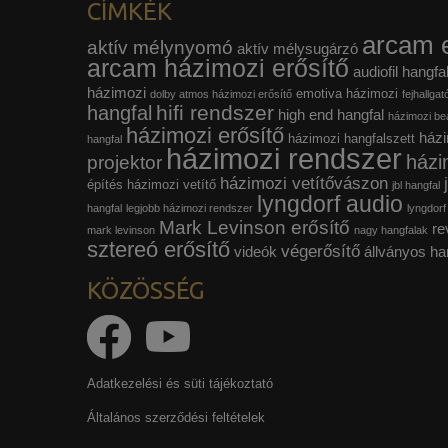
CÍMKÉK
arcam e
aktív mélynyomó
aktív mélysugárzó
arcam házimozi erősítő
audiofil hangfa
házimozi
emotiva házimozi
dolby atmos házimozi erősítő
fejhallgat
hifi rendszer
hangfal
high end hangfal
házimozi beá
házimozi erősítő
házi
házimozi hangfalszett
hangfal
házimozi rendszer
házi
projektor
házimozi vetítővászon
építés
házimozi vetítő
jbl hangfal
lyngdorf audio
hangfal
legjobb házimozi rendszer
lyngdorf
Mark Levinson erősítő
re
mark levinson
nagy hangfalak
sztereó erősítő
végerősítő
videók
állványos ha
KÖZÖSSÉG
Adatkezelési és süti tájékoztató
Általános szerződési feltételek