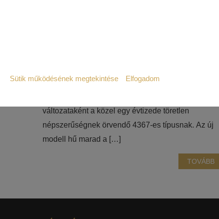
A JBL a 2025-ös Tokiói Nemzetközi Audio Show
alkalmával mutatta be először zászlóshajó passzív
stúdió monitor hangsugárzóját, a 4369-est, amely a
legendás 4300-as széria legfrissebb tagjaként
Sütik működésének megtekintése
Elfogadom
érkezik. A gyártó a modellt a sorozat csúcsára
Szükséges:
pozícionálja, közvetlen utódjaként és modernizált
Az weboldal működéséhez elengedhetetlenül 
változataként a közel egy évtizede töretlen
népszerűségnek örvendő 4367-es típusnak. Az új
Statisztikai:
modell hű marad a […]
A weboldal statisztikáinak elemzésével tud
látogatóinknak. Ezért gyűjtünk statisztikai 
TOVÁBB
Reklámcélú:
Azért települnek ezek a sütik, hogy a felha