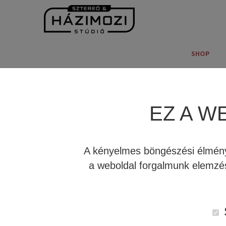
SHOP
HÍR
EZ A W
JBL 4369: AZ ÚJ REFERENCIA
STÚDIÓ MONITOR
A kényelmes böngészési élmény 
a weboldal forgalmunk elemzés