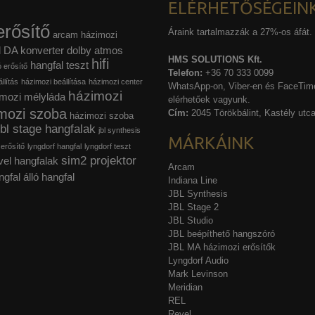
ELÉRHETŐSÉGEIN
rősítő
Áraink tartalmazzák a 27%-os áfát.
arcam házimozi
l
DA konverter
dolby atmos
HMS SOLUTIONS Kft.
hifi
hangfal teszt
ó erősítő
Telefon:
+36 70 333 0099
llítás
házimozi beállítása
házimozi center
WhatsApp-on, Viber-en és FaceTime
házimozi
mozi mélyláda
elérhetőek vagyunk.
mozi szoba
Cím:
2045 Törökbálint, Kastély utca
házimozi szoba
jbl stage hangfalak
jbl synthesis
MÁRKÁINK
 erősítő
lyngdorf hangfal
lyngdorf teszt
sim2 projektor
vel hangfalak
Arcam
ngfal
álló hangfal
Indiana Line
JBL Synthesis
JBL Stage 2
JBL Studio
JBL beépíthető hangszóró
JBL MA házimozi erősítők
Lyngdorf Audio
Mark Levinson
Meridian
REL
Revel