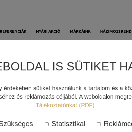
REFERENCIÁK
NYÁRI AKCIÓ
MÁRKÁINK
HÁZIMOZI REND
EK ÉS ÚJDONSÁGOK A HÁZIMOZI STÚDI
Főoldal
Hírek
EBOLDAL IS SÜTIKET H
JBL STAGE 250B HANGFAL
BEMUTATÓ (VIDEÓ)
érdekében sütiket használunk a tartalom és a köz
éhez és reklámozás céljából. A weboldalon megtek
Tájékoztatónkat (PDF)
.
Szükséges
Statisztikai
Reklámc