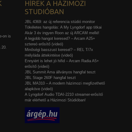
K
HÍREK A HÁZIMOZI
STUDIÓBAN
JBL 4369: az új referencia stúdió monitor
Tökéletes hangolás: A My Lyngdorf app titkai
Akár 3 év ingyen Roon az új ARCAM mellé!
-on is
A legjobb hangot keresed? – Arcam A25+
sztereó erősítő (videó)
 20.
Minőségi basszust keresel? – REL T/7x
mélyláda áttekintése (videó)
Ennyiért is lehet jó hifid – Arcam Radia A5+
erősítő (videó)
JBL Summit Ama állványos hangfal teszt
JBL Stage 260F hangfal teszt
JBL MA310 – A modern házimozi megfizethető
alapköve (videó)
A Lyngdorf Audio TDAI-2210 streamer-erősítő
már elérhető a Házimozi Stúdióban!