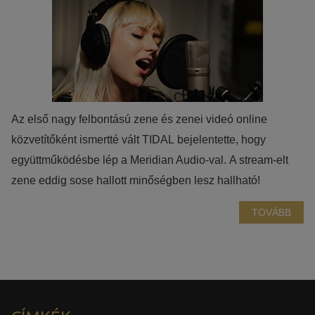
Azért települnek ezek a sütik, hogy a felhasználót számára
egyedi, releváns, érdeklődési körébe tartozó
reklámajánlatokkal tudjuk megcélozni.
Az első nagy felbontású zene és zenei videó online
közvetítőként ismertté vált TIDAL bejelentette, hogy
együttműködésbe lép a Meridian Audio-val. A stream-elt
zene eddig sose hallott minőségben lesz hallható!
TOVÁBB