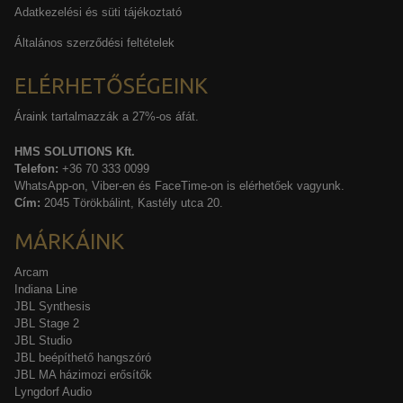
Adatkezelési és süti tájékoztató
Általános szerződési feltételek
ELÉRHETŐSÉGEINK
Áraink tartalmazzák a 27%-os áfát.
HMS SOLUTIONS Kft.
Telefon:
+36 70 333 0099
WhatsApp-on, Viber-en és FaceTime-on is elérhetőek vagyunk.
Cím:
2045 Törökbálint, Kastély utca 20.
MÁRKÁINK
Arcam
Indiana Line
JBL Synthesis
JBL Stage 2
JBL Studio
JBL beépíthető hangszóró
JBL MA házimozi erősítők
Lyngdorf Audio