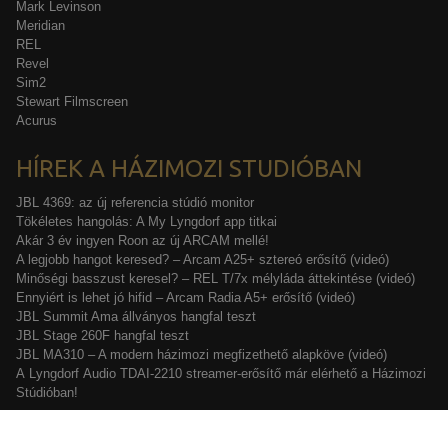
Mark Levinson
Meridian
REL
Revel
Sim2
Stewart Filmscreen
Acurus
HÍREK A HÁZIMOZI STUDIÓBAN
JBL 4369: az új referencia stúdió monitor
Tökéletes hangolás: A My Lyngdorf app titkai
Akár 3 év ingyen Roon az új ARCAM mellé!
A legjobb hangot keresed? – Arcam A25+ sztereó erősítő (videó)
Minőségi basszust keresel? – REL T/7x mélyláda áttekintése (videó)
Ennyiért is lehet jó hifid – Arcam Radia A5+ erősítő (videó)
JBL Summit Ama állványos hangfal teszt
JBL Stage 260F hangfal teszt
JBL MA310 – A modern házimozi megfizethető alapköve (videó)
A Lyngdorf Audio TDAI-2210 streamer-erősítő már elérhető a Házimozi
Stúdióban!