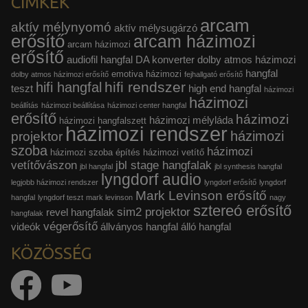
CÍMKÉK
arcam
aktív mélynyomó
aktív mélysugárzó
erősítő
arcam házimozi
arcam házimozi
erősítő
audiofil hangfal
DA konverter
dolby atmos házimozi
hangfal
emotiva házimozi
dolby atmos házimozi erősítő
fejhallgató erősítő
hifi rendszer
hifi hangfal
teszt
high end hangfal
házimozi
házimozi
beállítás
házimozi beállítása
házimozi center hangfal
erősítő
házimozi
házimozi mélyláda
házimozi hangfalszett
házimozi rendszer
házimozi
projektor
szoba
házimozi
házimozi szoba építés
házimozi vetítő
vetítővászon
jbl stage hangfalak
jbl hangfal
jbl synthesis hangfal
lyngdorf audio
legjobb házimozi rendszer
lyngdorf erősítő
lyngdorf
Mark Levinson erősítő
hangfal
lyngdorf teszt
mark levinson
nagy
sztereó erősítő
sim2 projektor
revel hangfalak
hangfalak
végerősítő
videók
állványos hangfal
álló hangfal
KÖZÖSSÉG