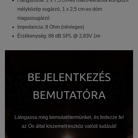
Hangszórók: 2 x 7,5 cm-es mikro-kerámia kompozit
mélyközép sugárzó, 1 x 2,5 cm-es dóm
magassugárzó
Impedancia: 8 Ohm (névleges)
Érzékenység: 88 dB SPL @ 2,83V 1m
BEJELENTKEZÉS
BEMUTATÓRA
Látogassa meg bemutatótermünket, és fedezze fel
az Ön által kiszemelt eszköz valódi tudását!