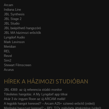
Arcam
Indiana Line
JBL Synthesis
JBL Stage 2
JBL Studio
JBL beépíthető hangszóró
JBL MA házimozi erősítők
Lyngdorf Audio
Mark Levinson
Meridian
REL
Revel
Sim2
Stewart Filmscreen
Acurus
HÍREK A HÁZIMOZI STUDIÓBAN
JBL 4369: az új referencia stúdió monitor
Tökéletes hangolás: A My Lyngdorf app titkai
Akár 3 év ingyen Roon az új ARCAM mellé!
A legjobb hangot keresed? – Arcam A25+ sztereó erősítő (videó)
Minőségi basszust keresel? – REL T/7x mélyláda áttekintése (videó)