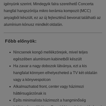
igényünk szerint. Mindegyik falra szerelhető Concerta
hangfal hangszórója mikro kerámia kompozit (MCC)
anyagból készült, ez az új fejlesztésű bevonat található az
alumínium kónusz mindkét oldalán.
Főbb előnyök:
Nincsenek kongó mellékzörejek, mivel teljes
egészében alumínium kabinetből készült
Ha zavar a nagy dobozok látványa, ezt a kis
hangfalat könnyen elhelyezheted a TV két oldalán
vagy a könyvespolcon
Alkalmazhatod front, center vagy házimozi
háttérsugárzónak is
Építs minimalista házimozit a hangminőség