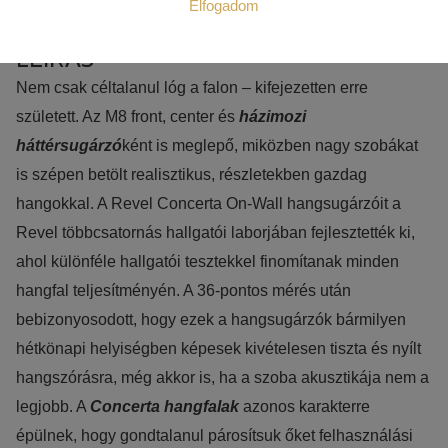
Szükséges:
Elfogadom
Az weboldal működéséhez elengedhetetlenül szükséges sütik.
LEÍRÁS
Ezek nélkül a weboldalt nem lehet megtekinteni.
Nem csak céltalanul lóg a falon – kifejezetten erre
Statisztikai:
született. Az M8 front, center és
házimozi
A weboldal statisztikáinak elemzésével tudjuk weboldalunkat
háttérsugárzó
ként is meglepő, miközben nagy szobákat
hatékonyabbá tenni, hogy a lehető legmagasabb felhasználói
is szépen betölt realisztikus, részletekben gazdag
élményt nyújtsuk kedves látogatóinknak. Ezért gyűjtünk
hangokkal. A Revel Concerta On-Wall hangsugárzóit a
statisztikai adatokat a Google Analytics segítségével, amely
Revel többcsatornás hallgatói laborjában fejlesztették ki,
kizárólag az IP címeket tárolja a személyes adatok közül.
ahol különféle hallgatói tesztekkel finomítanak minden
Reklámcélú:
hangfal teljesítményén. A 36-pontos mérés után
Azért települnek ezek a sütik, hogy a felhasználót számára
bebizonyosodott, hogy ezek a hangsugárzók bármilyen
egyedi, releváns, érdeklődési körébe tartozó
hétkönapi helyiségben képesek kivételesen tiszta és nyílt
reklámajánlatokkal tudjuk megcélozni.
hangszórásra, még akkor is, ha a szoba akusztikája nem a
legjobb. A
Concerta hangfalak
azonos karakterre
épülnek, hogy gondtalanul párosítsuk őket felhasználási