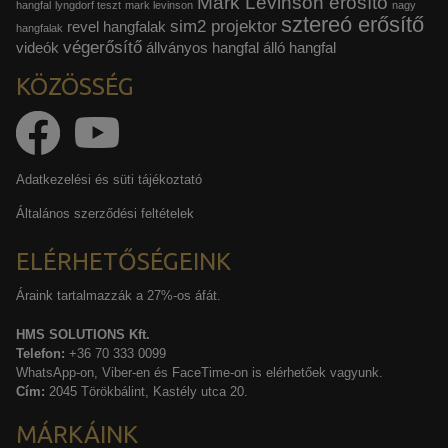
Mark Levinson erősítő
hangfal
lyngdorf teszt
mark levinson
nagy
sztereó erősítő
sim2 projektor
revel hangfalak
hangfalak
végerősítő
videók
állványos hangfal
álló hangfal
KÖZÖSSÉG
Adatkezelési és süti tájékoztató
Általános szerződési feltételek
ELÉRHETŐSÉGEINK
Áraink tartalmazzák a 27%-os áfát.
HMS SOLUTIONS Kft.
Telefon:
+36 70 333 0099
WhatsApp-on, Viber-en és FaceTime-on is elérhetőek vagyunk.
Cím:
2045 Törökbálint, Kastély utca 20.
MÁRKÁINK