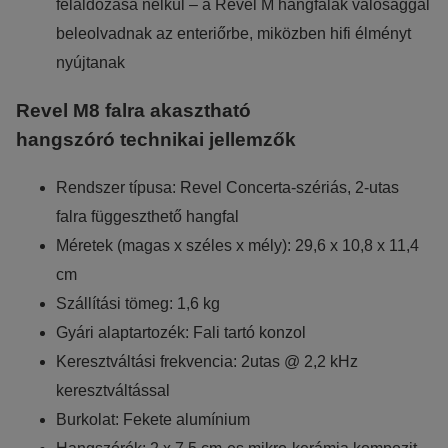
feláldozása nélkül – a Revel M hangfalak valósággal
beleolvadnak az enteriőrbe, miközben hifi élményt
nyújtanak
Revel M8 falra akasztható
hangszóró technikai jellemzők
Rendszer típusa: Revel Concerta-szériás, 2-utas
falra függeszthető hangfal
Méretek (magas x széles x mély): 29,6 x 10,8 x 11,4
cm
Szállítási tömeg: 1,6 kg
Gyári alaptartozék: Fali tartó konzol
Keresztváltási frekvencia: 2utas @ 2,2 kHz
keresztváltással
Burkolat: Fekete alumínium