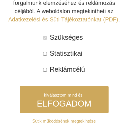
forgalmunk elemzéséhez és reklámozás
Meghallgatható és megvásárolható a Házimozi Stúdió
céljából. A weboldalon megtekintheti az
bemutatótermében! Hívjon minket most, foglaljon időpontot
INDIANA LINE
Adatkezelési és Süti Tájékoztatónkat (PDF)
.
egy feledhetetlen házimozi demonstrációra!
A termék
ára egy darabra értendő.
Szükséges
Kipróbálható bemutatótermünkben!
Statisztikai
Raktáron - Kipróbálható Stúdiónkban
Reklámcélú
Kosárba teszem
Revel
M8
hangfal
Cikkszám:
REV017
kiválasztom mind és
(darab
Kategóriák:
Polchangfal
,
Revel
ELFOGADOM
áras)
Címkék:
kis hangfal
,
lapos hangfal
mennyiség
Sütik működésének megtekintése
Leírás