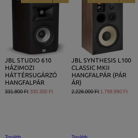
JBL STUDIO 610
JBL SYNTHESIS L100
HÁZIMOZI
CLASSIC MKII
HÁTTÉRSUGÁRZÓ
HANGFALPÁR (PÁR
HANGFALPÁR
ÁR)
331.800 Ft
300.300 Ft
2.226.000 Ft
1.799.990 Ft
Tovább
Tovább