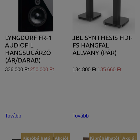
LYNGDORF FR-1
JBL SYNTHESIS HDI-
AUDIOFIL
FS HANGFAL
HANGSUGÁRZÓ
ÁLLVÁNY (PÁR)
(ÁR/DARAB)
336.000 Ft
250.000 Ft
184.800 Ft
135.660 Ft
Tovább
Tovább
Kipróbálható!
Akció!
Kipróbálható!
Akció!