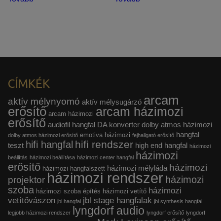
CÍMKÉK
arcam
aktív mélynyomó
aktív mélysugárzó
erősítő
arcam házimozi
arcam házimozi
erősítő
audiofil hangfal
DA konverter
dolby atmos házimozi
hangfal
emotiva házimozi
dolby atmos házimozi erősítő
fejhallgató erősítő
hifi rendszer
hifi hangfal
teszt
high end hangfal
házimozi
házimozi
beállítás
házimozi beállítása
házimozi center hangfal
erősítő
házimozi
házimozi mélyláda
házimozi hangfalszett
házimozi rendszer
házimozi
projektor
szoba
házimozi
házimozi szoba építés
házimozi vetítő
vetítővászon
jbl stage hangfalak
jbl hangfal
jbl synthesis hangfal
lyngdorf audio
legjobb házimozi rendszer
lyngdorf erősítő
lyngdorf