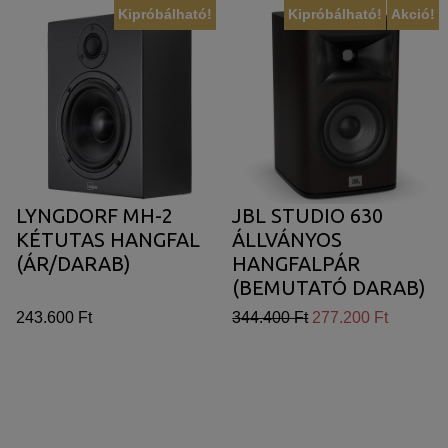
Kipróbálható!
Kipróbálható!
Akció!
LYNGDORF MH-2
JBL STUDIO 630
KÉTUTAS HANGFAL
ÁLLVÁNYOS
(ÁR/DARAB)
HANGFALPÁR
(BEMUTATÓ DARAB)
243.600 Ft
344.400 Ft
277.200 Ft