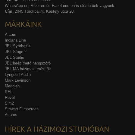
WhatsApp-on, Viber-en és FaceTime-on is elérhetőek vagyunk.
Cím:
2045 Törökbálint, Kastély utca 20.
MÁRKÁINK
Arcam
Indiana Line
JBL Synthesis
JBL Stage 2
JBL Studio
JBL beépíthető hangszóró
JBL MA házimozi erősítők
Lyngdorf Audio
Mark Levinson
Meridian
REL
Revel
Sim2
Stewart Filmscreen
Acurus
HÍREK A HÁZIMOZI STUDIÓBAN