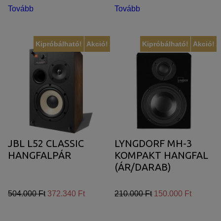
Tovább
Tovább
Kipróbálható!
Akció!
Kipróbálható!
Akció!
JBL L52 CLASSIC
LYNGDORF MH-3
HANGFALPÁR
KOMPAKT HANGFAL
(ÁR/DARAB)
504.000 Ft
372.340 Ft
210.000 Ft
150.000 Ft