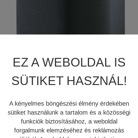
JBL SUMMIT
TÖBBCSATORNÁS VÉGERŐSÍTŐ
BEÉPÍTHETŐ HANGSZÓRÓ
JBL SYNTHESIS
MÉDIALEJÁTSZÓ
HIFI DA KONVERTER
JBL BEÉPÍTHETŐ HANGSZÓRÓ
OTTHONI MOZIFOTEL
HÁLÓZATI MÉDIALEJÁTSZÓ
EZ A WEBOLDAL IS
REVEL
BEÉPÍTHETŐ HANGSZÓRÓ
CD LEJÁTSZÓ
MARK LEVINSON
KÁBEL
SÜTIKET HASZNÁL!
SIM2
NYÁRI AKCIÓ
A kényelmes böngészési élmény érdekében
STEWART FILMSCREEN
222.600 Ft
sütiket használunk a tartalom és a közösségi
funkciók biztosításához, a weboldal
MADVR
A Revel S12 kifejezetten a Concerta családba illeszthető,
forgalmunk elemzéséhez és reklámozás
falra szerelhető háttérsugárzó. A felhasználás és
MERIDIAN