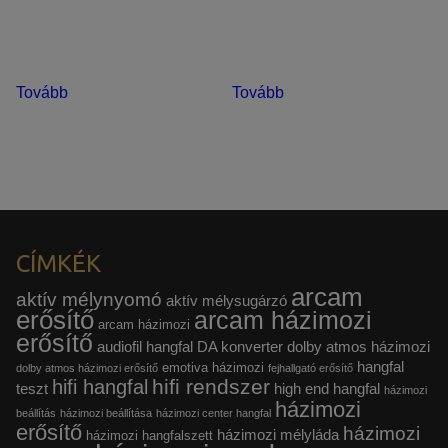
Tovább
Tovább
CÍMKÉK
arcam
aktív mélynyomó
aktív mélysugárzó
erősítő
arcam házimozi
arcam házimozi
erősítő
audiofil hangfal
DA konverter
dolby atmos házimozi
hangfal
emotiva házimozi
dolby atmos házimozi erősítő
fejhallgató erősítő
hifi rendszer
hifi hangfal
teszt
high end hangfal
házimozi
házimozi
beállítás
házimozi beállítása
házimozi center hangfal
erősítő
házimozi
házimozi mélyláda
házimozi hangfalszett