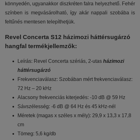
könnyedén, ugyanakkor diszkréten falra helyezhető. Fehér
színben is megvásárolható, így akár nappali szobába is
feltűnés mentesen telepíthetjük.
Revel Concerta S12 házimozi háttérsugárzó
hangfal termékjellemzők:
Leírás: Revel Concerta szériás, 2-utas
házimozi
háttérsugárzó
Frekvenciaválasz: Szobában mért frekvenciaválasz:
72 Hz – 20 kHz
Alacsony frekvenciás kiterjedés: -10 dB @ 59 Hz
Sávszélesség: -6 dB @ 64 Hz és 45 kHz-nél
Méretek (magas x széles x mély): 29,9 x 13,3 x 17,8
cm
Tömeg: 5,6 kg/db