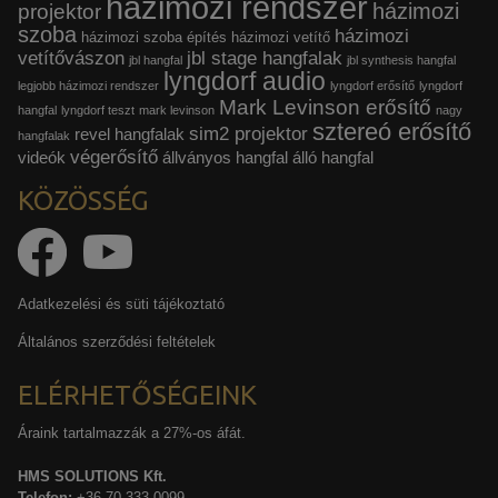
házimozi rendszer
házimozi
projektor
szoba
házimozi
házimozi szoba építés
házimozi vetítő
vetítővászon
jbl stage hangfalak
jbl hangfal
jbl synthesis hangfal
lyngdorf audio
legjobb házimozi rendszer
lyngdorf erősítő
lyngdorf
Mark Levinson erősítő
hangfal
lyngdorf teszt
mark levinson
nagy
sztereó erősítő
sim2 projektor
revel hangfalak
hangfalak
végerősítő
videók
állványos hangfal
álló hangfal
KÖZÖSSÉG
Adatkezelési és süti tájékoztató
Általános szerződési feltételek
ELÉRHETŐSÉGEINK
Áraink tartalmazzák a 27%-os áfát.
HMS SOLUTIONS Kft.
Telefon:
+36 70 333 0099