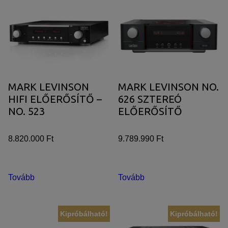
Azért települnek ezek a sütik, hogy a felhasználót számára
egyedi, releváns, érdeklődési körébe tartozó
reklámajánlatokkal tudjuk megcélozni.
MARK LEVINSON
MARK LEVINSON NO.
HIFI ELŐERŐSÍTŐ –
626 SZTEREÓ
NO. 523
ELŐERŐSÍTŐ
8.820.000 Ft
9.789.990 Ft
Tovább
Tovább
Kipróbálható!
Kipróbálható!