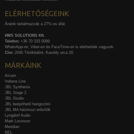
ELÉRHETŐSÉGEINK
Áraink tartalmazzák a 27%-os áfát.
HMS SOLUTIONS Kft.
Telefon:
+36 70 333 0099
WhatsApp-on, Viber-en és FaceTime-on is elérhetőek vagyunk.
Cím:
2045 Törökbálint, Kastély utca 20.
MÁRKÁINK
Arcam
Indiana Line
JBL Synthesis
JBL Stage 2
JBL Studio
JBL beépíthető hangszóró
JBL MA házimozi erősítők
Lyngdorf Audio
Mark Levinson
Meridian
REL