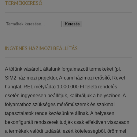
TERMÉKKERESŐ
Keresés
Keresés
a
következőre:
INGYENES HÁZIMOZI BEÁLLÍTÁS
​​A tőlünk vásárolt, általunk forgalmazott termékeket (pl.
SIM2 házimozi projektor, Arcam házimozi erősítő, Revel
hangfal, REL mélyláda) 1.000.000 Ft feletti rendelés
esetén ingyenesen beállítjuk, kalibráljuk a helyszínen. A
folyamathoz szükséges mérőműszerek és szakmai
tapasztalatok rendelkezésünkre állnak. A helyesen
bekonfigurált rendszerek tudják csak effektíven visszaadni
a termékek valódi tudását, ezért kötelességből, örömmel