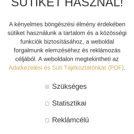
SÜTIKET HASZNÁL!
INDIANA LINE
A kényelmes böngészési élmény érdekében
sütiket használunk a tartalom és a közösségi
funkciók biztosításához, a weboldal
MARK LEVINSON NO.
MARK LEVINSON NO.
forgalmunk elemzéséhez és reklámozás
5805 INTEGRÁLT
5302 SZTEREÓ
céljából. A weboldalon megtekintheti az
SZTEREÓ ERŐSÍTŐ
VÉGERŐSÍTŐ
Adatkezelési és Süti Tájékoztatónkat (PDF)
.
4.620.000 Ft
5.040.000 Ft
Szükséges
Statisztikai
Tovább
Tovább
Reklámcélú
Kipróbálható!
Rendelhető!