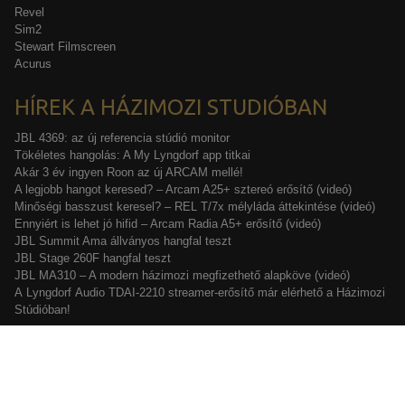
Revel
Sim2
Stewart Filmscreen
Acurus
HÍREK A HÁZIMOZI STUDIÓBAN
JBL 4369: az új referencia stúdió monitor
Tökéletes hangolás: A My Lyngdorf app titkai
Akár 3 év ingyen Roon az új ARCAM mellé!
A legjobb hangot keresed? – Arcam A25+ sztereó erősítő (videó)
Minőségi basszust keresel? – REL T/7x mélyláda áttekintése (videó)
Ennyiért is lehet jó hifid – Arcam Radia A5+ erősítő (videó)
JBL Summit Ama állványos hangfal teszt
JBL Stage 260F hangfal teszt
JBL MA310 – A modern házimozi megfizethető alapköve (videó)
A Lyngdorf Audio TDAI-2210 streamer-erősítő már elérhető a Házimozi
Stúdióban!