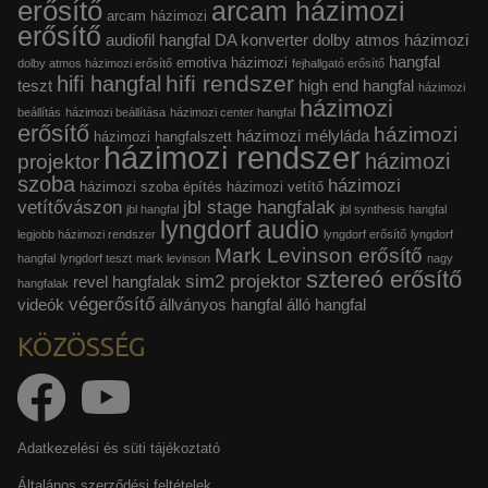
erősítő
arcam házimozi
arcam házimozi
erősítő
audiofil hangfal
DA konverter
dolby atmos házimozi
hangfal
emotiva házimozi
dolby atmos házimozi erősítő
fejhallgató erősítő
hifi rendszer
hifi hangfal
teszt
high end hangfal
házimozi
házimozi
beállítás
házimozi beállítása
házimozi center hangfal
erősítő
házimozi
házimozi mélyláda
házimozi hangfalszett
házimozi rendszer
házimozi
projektor
szoba
házimozi
házimozi szoba építés
házimozi vetítő
vetítővászon
jbl stage hangfalak
jbl hangfal
jbl synthesis hangfal
lyngdorf audio
legjobb házimozi rendszer
lyngdorf erősítő
lyngdorf
Mark Levinson erősítő
hangfal
lyngdorf teszt
mark levinson
nagy
sztereó erősítő
sim2 projektor
revel hangfalak
hangfalak
végerősítő
videók
állványos hangfal
álló hangfal
KÖZÖSSÉG
Adatkezelési és süti tájékoztató
Általános szerződési feltételek