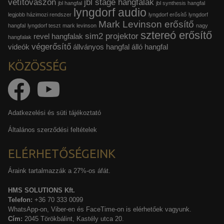
vetítővászon
jbl stage hangfalak
jbl hangfal
jbl synthesis hangfal
lyngdorf audio
legjobb házimozi rendszer
lyngdorf erősítő
lyngdorf
Mark Levinson erősítő
hangfal
lyngdorf teszt
mark levinson
nagy
sztereó erősítő
sim2 projektor
revel hangfalak
hangfalak
végerősítő
videók
állványos hangfal
álló hangfal
KÖZÖSSÉG
Adatkezelési és süti tájékoztató
Általános szerződési feltételek
ELÉRHETŐSÉGEINK
Áraink tartalmazzák a 27%-os áfát.
HMS SOLUTIONS Kft.
Telefon:
+36 70 333 0099
WhatsApp-on, Viber-en és FaceTime-on is elérhetőek vagyunk.
Cím:
2045 Törökbálint, Kastély utca 20.