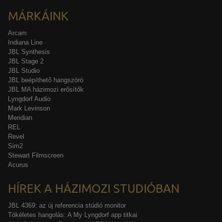
MÁRKÁINK
Arcam
Indiana Line
JBL Synthesis
JBL Stage 2
JBL Studio
JBL beépíthető hangszóró
JBL MA házimozi erősítők
Lyngdorf Audio
Mark Levinson
Meridian
REL
Revel
Sim2
Stewart Filmscreen
Acurus
HÍREK A HÁZIMOZI STUDIÓBAN
JBL 4369: az új referencia stúdió monitor
Tökéletes hangolás: A My Lyngdorf app titkai