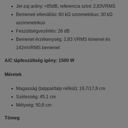
Jel-zaj arány: >85dB, referencia szint: 2,83VRMS
Bemeneti ellenállás: 60 kΩ szimmetrikus; 30 kΩ
aszimmetrikus
Feszültségvezérlés: 26 dB
Bemenet érzékenység: 2,83 VRMS kimenet és
142mVRMS bemenet
A/C tápfeszültség igény: 1500 W
Méretek
Magasság (talppal/talp nélkül): 19,7/17,8 cm
Szélesség: 45,1 cm
Mélység: 50,8 cm
Tömeg