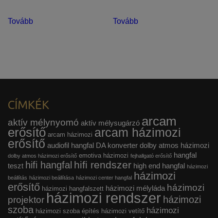
Tovább
Tovább
CÍMKÉK
arcam
aktív mélynyomó
aktív mélysugárzó
erősítő
arcam házimozi
arcam házimozi
erősítő
audiofil hangfal
DA konverter
dolby atmos házimozi
hangfal
emotiva házimozi
dolby atmos házimozi erősítő
fejhallgató erősítő
hifi rendszer
hifi hangfal
teszt
high end hangfal
házimozi
házimozi
beállítás
házimozi beállítása
házimozi center hangfal
erősítő
házimozi
házimozi mélyláda
házimozi hangfalszett
házimozi rendszer
házimozi
projektor
szoba
házimozi
házimozi szoba építés
házimozi vetítő