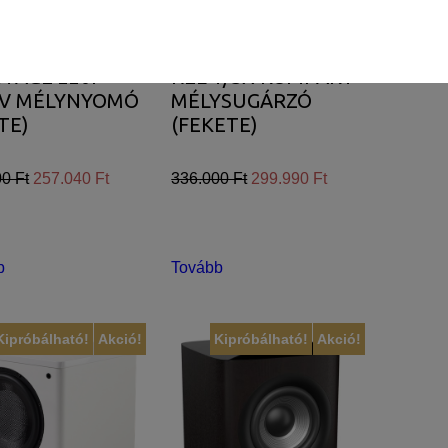
STAGE 220P
REL T/5X KOMPAKT
ÍV MÉLYNYOMÓ
MÉLYSUGÁRZÓ
TE)
(FEKETE)
lhasználói élményt nyújtsuk kedves
et tárolja a személyes adatok közül.
0 Ft
257.040 Ft
336.000 Ft
299.990 Ft
jánlatokkal tudjuk megcélozni.
b
Tovább
Kipróbálható!
Akció!
Kipróbálható!
Akció!