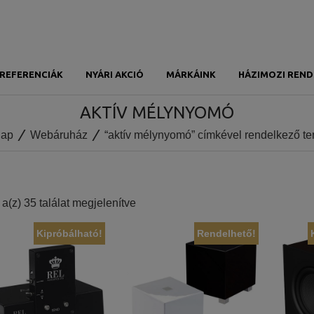
REFERENCIÁK
NYÁRI AKCIÓ
MÁRKÁINK
HÁZIMOZI REND
AKTÍV MÉLYNYOMÓ
lap
Webáruház
“aktív mélynyomó” címkével rendelkező t
Sorted
a(z) 35 találat megjelenítve
by
Kipróbálható!
Rendelhető!
price:
low
to
high