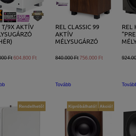
 T/9X AKTÍV
REL CLASSIC 99
REL 
LYSUGÁRZÓ
AKTÍV
“PR
HÉR)
MÉLYSUGÁRZÓ
MÉL
000 Ft
604.800 Ft
840.000 Ft
756.000 Ft
924.00
bb
Tovább
Továb
Rendelhető!
Kipróbálható!
Akció!