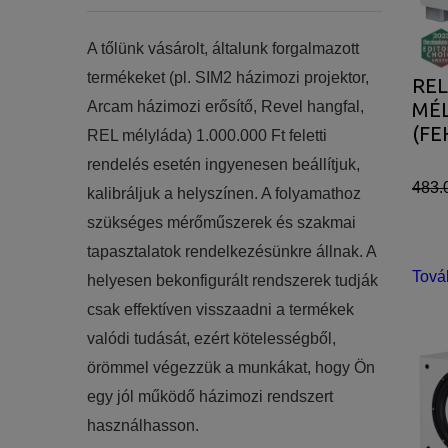
​​A tőlünk vásárolt, általunk forgalmazott
termékeket (pl. SIM2 házimozi projektor,
REL
MÉ
Arcam házimozi erősítő, Revel hangfal,
(FE
REL mélyláda) 1.000.000 Ft feletti
rendelés esetén ingyenesen beállítjuk,
483.
kalibráljuk a helyszínen. A folyamathoz
szükséges mérőműszerek és szakmai
tapasztalatok rendelkezésünkre állnak. A
Tová
helyesen bekonfigurált rendszerek tudják
csak effektíven visszaadni a termékek
valódi tudását, ezért kötelességből,
örömmel végezzük a munkákat, hogy Ön
egy jól működő házimozi rendszert
használhasson.