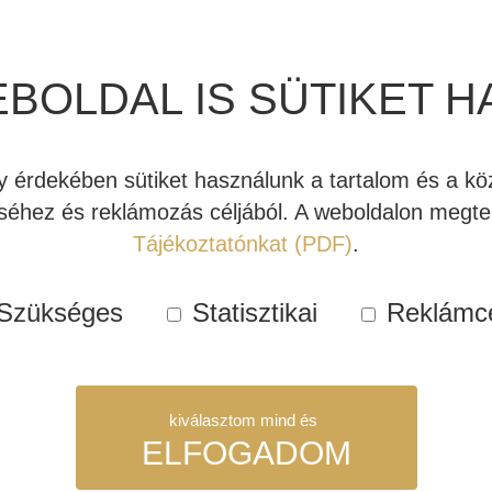
L ARROW
REL T-ZERO MKIII
JBL 
EBOLDAL IS SÜTIKET H
ELESS
AKTÍV MÉLYLÁDA
AKT
TOVÁBBÍTÓ
(ESP
érdekében sütiket használunk a tartalom és a köz
00 Ft
210.000 Ft
235.20
éhez és reklámozás céljából. A weboldalon megtek
Tájékoztatónkat (PDF)
.
bb
Tovább
Továb
Szükséges
Statisztikai
Reklámc
Kipróbálható!
Akció!
Kipróbálható!
Akció!
kiválasztom mind és
ELFOGADOM