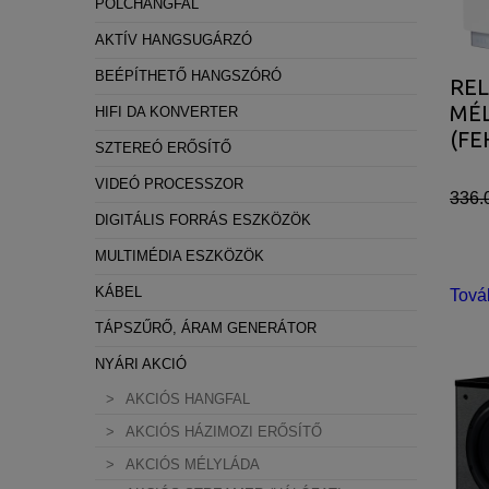
POLCHANGFAL
AKTÍV HANGSUGÁRZÓ
BEÉPÍTHETŐ HANGSZÓRÓ
REL
MÉ
HIFI DA KONVERTER
(FE
SZTEREÓ ERŐSÍTŐ
VIDEÓ PROCESSZOR
336.
DIGITÁLIS FORRÁS ESZKÖZÖK
MULTIMÉDIA ESZKÖZÖK
KÁBEL
Tová
TÁPSZŰRŐ, ÁRAM GENERÁTOR
NYÁRI AKCIÓ
AKCIÓS HANGFAL
AKCIÓS HÁZIMOZI ERŐSÍTŐ
AKCIÓS MÉLYLÁDA