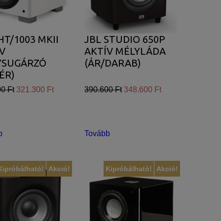
HT/1003 MKII
JBL STUDIO 650P
V
AKTÍV MÉLYLÁDA
YSUGÁRZÓ
(ÁR/DARAB)
ÉR)
0 Ft
321.300 Ft
390.600 Ft
348.600 Ft
b
Tovább
Kipróbálható!
Akció!
Kipróbálható!
Akció!