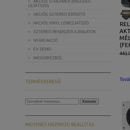
AKCIÓS STREAMER (HÁLÓZATI
LEJÁTSZÓ)
AKCIÓS SZTEREÓ ERŐSÍTŐ
REL
AKCIÓS VINYL LEMEZJÁTSZÓ
AKT
SZTEREÓ RENDSZER AJÁNLATOK
MÉ
NYÁRI AKCIÓ
(FE
EX DEMO
441.
MÁSODKÉZBŐL
Tová
TERMÉKKERESŐ
Keresés
Keresés
a
következőre:
INGYENES HÁZIMOZI BEÁLLÍTÁS