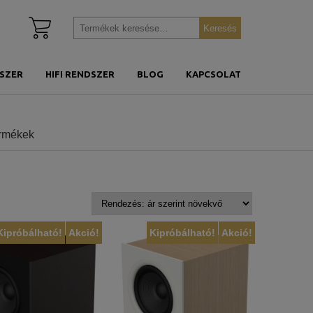
Kosár
Keresés
Keresés
megtekintése
a
következőre:
SZER
HIFI RENDSZER
BLOG
KAPCSOLAT
ermékek
Kipróbálható!
Akció!
Kipróbálható!
Akció!