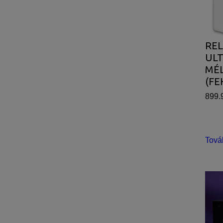
REL
UL
MÉ
(FE
899.
Tová