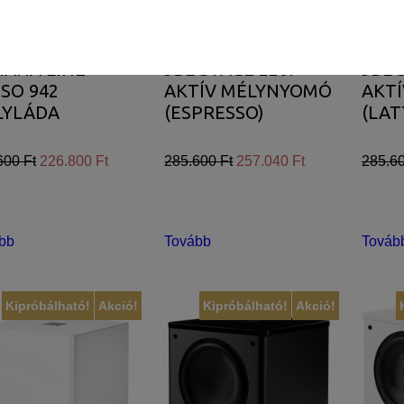
IANA LINE
JBL STAGE 220P
JBL 
szükséges sütik. Ezek nélkül a weboldalt nem lehet megtekinteni.
SO 942
AKTÍV MÉLYNYOMÓ
AKT
LYLÁDA
(ESPRESSO)
(LAT
juk weboldalunkat hatékonyabbá tenni, hogy a lehető legmagasabb fe
adatokat a Google Analytics segítségével, amely kizárólag az IP címek
600 Ft
226.800 Ft
285.600 Ft
257.040 Ft
285.60
sználót számára egyedi, releváns, érdeklődési körébe tartozó rekláma
bb
Tovább
Továb
Kipróbálható!
Akció!
Kipróbálható!
Akció!