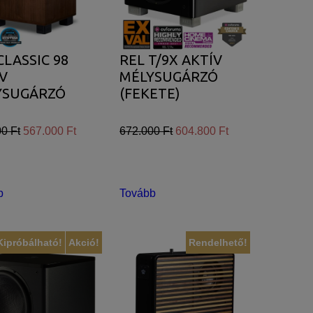
CLASSIC 98
REL T/9X AKTÍV
V
MÉLYSUGÁRZÓ
YSUGÁRZÓ
(FEKETE)
0 Ft
567.000 Ft
672.000 Ft
604.800 Ft
b
Tovább
Kipróbálható!
Akció!
Rendelhető!