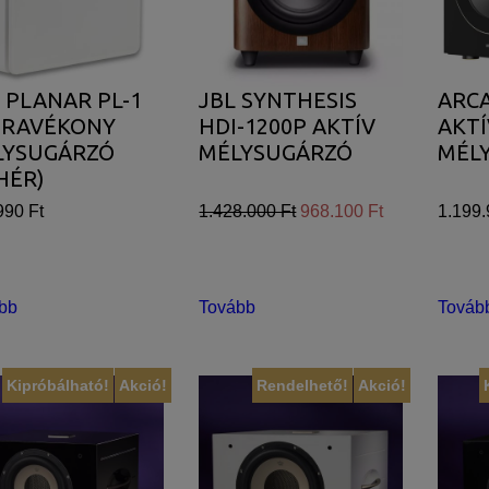
 PLANAR PL-1
JBL SYNTHESIS
ARCA
TRAVÉKONY
HDI-1200P AKTÍV
AKTÍ
LYSUGÁRZÓ
MÉLYSUGÁRZÓ
MÉL
HÉR)
990 Ft
1.428.000 Ft
968.100 Ft
1.199.
bb
Tovább
Továb
Kipróbálható!
Akció!
Rendelhető!
Akció!