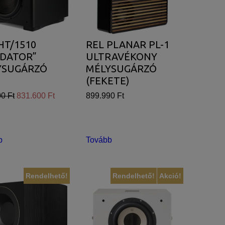
HT/1510
REL PLANAR PL-1
EDATOR”
ULTRAVÉKONY
YSUGÁRZÓ
MÉLYSUGÁRZÓ
(FEKETE)
0 Ft
831.600 Ft
899.990 Ft
b
Tovább
Rendelhető!
Rendelhető!
Akció!