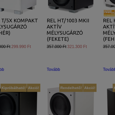
 T/5X KOMPAKT
REL HT/1003 MKII
REL 
LYSUGÁRZÓ
AKTÍV
AKTÍ
HÉR)
MÉLYSUGÁRZÓ
MÉL
(FEKETE)
(FEH
000 Ft
299.990 Ft
357.000 Ft
321.300 Ft
357.00
bb
Tovább
Továb
Kipróbálható!
Akció!
Rendelhető!
Akció!