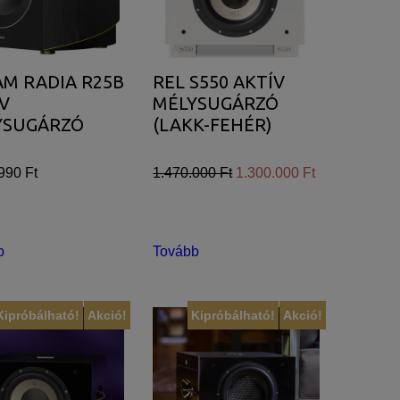
M RADIA R25B
REL S550 AKTÍV
V
MÉLYSUGÁRZÓ
YSUGÁRZÓ
(LAKK-FEHÉR)
990 Ft
1.470.000 Ft
1.300.000 Ft
b
Tovább
Kipróbálható!
Akció!
Kipróbálható!
Akció!