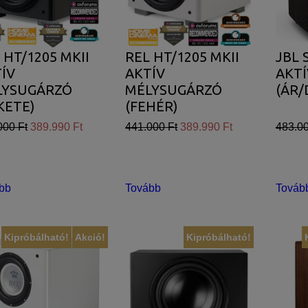
 HT/1205 MKII
REL HT/1205 MKII
JBL 
ÍV
AKTÍV
AKTÍ
LYSUGÁRZÓ
MÉLYSUGÁRZÓ
(ÁR/
KETE)
(FEHÉR)
000 Ft
389.990 Ft
441.000 Ft
389.990 Ft
483.00
bb
Tovább
Továb
Kipróbálható!
Akció!
Kipróbálható!