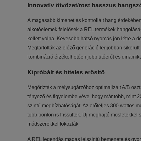
Innovatív ötvözet/rost basszus hangsz
A magasabb kimenet és kontrollált hang érdekében 
alkotóelemek felelősek a REL termékek hangolásáér
kellett volna. Kevesebb hátsó nyomás jön létre a do
Megtartották az előző generáció legjobban sikerült 
kombináció érzékelhetően jobb ütőerőt és dinamik
Kipróbált és hiteles erősítő
Megőrizték a mélysugárzóhoz optimalizált A/B osz
tényező és figyelembe véve, hogy már több, mint 2
szintű megbízhatóságát. Az erőteljes 300 wattos mo
több ponton is frissültek. Új meghajtó mosfetekkel s
módszerekkel fokozták.
A REL legendás magas jelszintű bemenete és gyors 