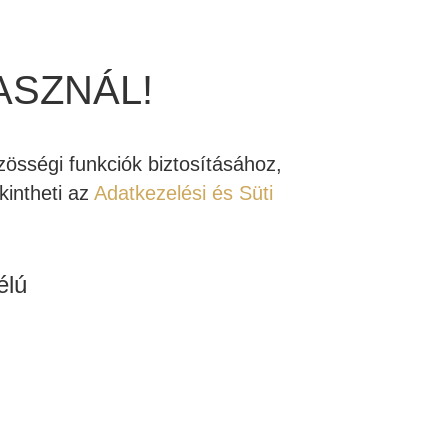
.
n - Kipróbálható Stúdiónkban
ASZNÁL!
össégi funkciók biztosításához,
intheti az
Adatkezelési és Süti
a
,
Aktív Mélyláda
,
REL
ktív mélysugárzó
élú