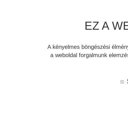
EZ A W
A kényelmes böngészési élmény 
a weboldal forgalmunk elemzés
Leírás