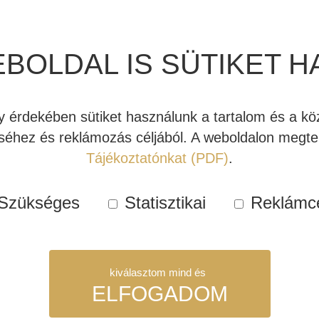
zongoralakk-fekete kiadás
Raktáro
EBOLDAL IS SÜTIKET H
Kosárba teszem
REL
T/9x
érdekében sütiket használunk a tartalom és a köz
aktív
Cikkszám:
REL023
éhez és reklámozás céljából. A weboldalon megtek
mélysugárzó
Kategóriák:
Akciós mélylád
Tájékoztatónkat (PDF)
.
(fekete)
Címkék:
aktív mélynyomó
,
a
mennyiség
Szükséges
Statisztikai
Reklámc
kiválasztom mind és
ELFOGADOM