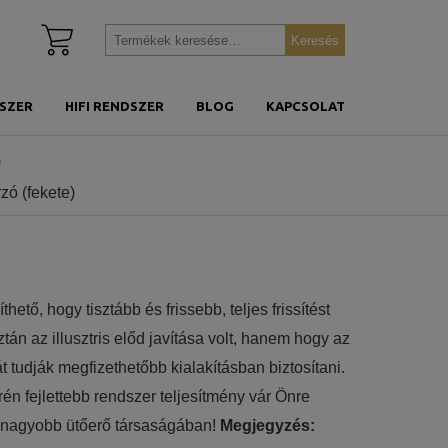
Kosár
Keresés
Keresés
megtekintése
a
következőre:
SZER
HIFI RENDSZER
BLOG
KAPCSOLAT
)
zó (fekete)
thető, hogy tisztább és frissebb, teljes frissítést
tán az illusztris előd javítása volt, hanem hogy az
 tudják megfizethetőbb kialakításban biztosítani.
én fejlettebb rendszer teljesítmény vár Önre
 nagyobb ütőerő társaságában!
Megjegyzés: