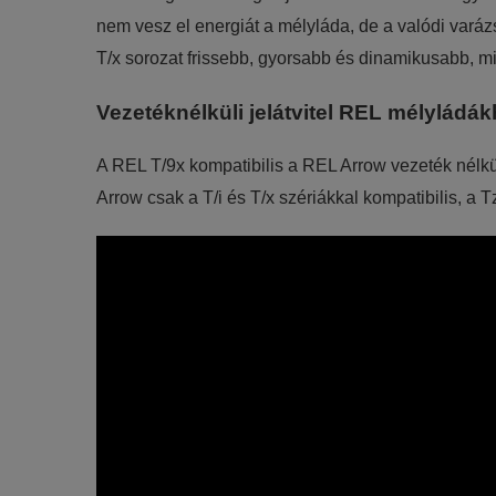
nem vesz el energiát a mélyláda, de a valódi varáz
T/x sorozat frissebb, gyorsabb és dinamikusabb, mi
Vezetéknélküli jelátvitel REL mélyládá
A REL T/9x kompatibilis a REL Arrow vezeték nélkü
Arrow csak a T/i és T/x szériákkal kompatibilis, a