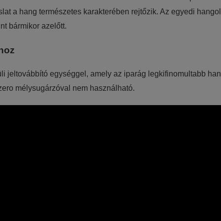
slat a hang természetes karakterében rejtőzik. Az egyedi hango
nt bármikor azelőtt.
khoz
li jeltovábbító egységgel, amely az iparág legkifinomultabb 
 Tzero mélysugárzóval nem használható.