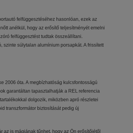
portautó felfüggesztéséhez hasonlóan, ezek az
tt anélkül, hogy az erősítő teljesítményét emelni
óró felfüggesztést tudtak összeállítani.
szinte súlytalan alumínium porsapkát. A frissített
lke 2006 óta. A megbízhatóság kulcsfontosságú
ok garantáltan tapasztalhatják a REL referencia
tartalékokkal dolgozik, miközben apró részletei
id transzformátor biztosítását pedig új
 az is mágiának tűnhet, hogy az Ön erősítőjétől