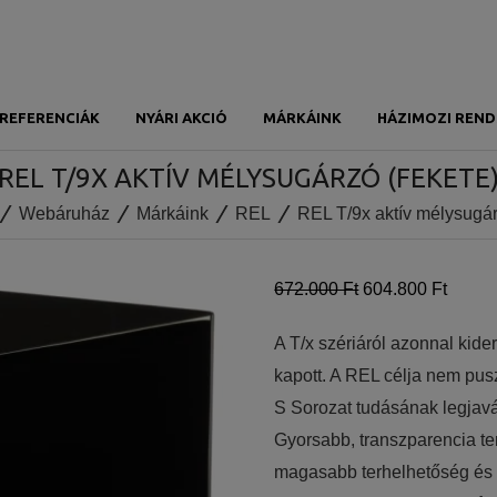
REFERENCIÁK
NYÁRI AKCIÓ
MÁRKÁINK
HÁZIMOZI REND
REL T/9X AKTÍV MÉLYSUGÁRZÓ (FEKETE
Webáruház
Márkáink
REL
REL T/9x aktív mélysugár
672.000 Ft
604.800 Ft
A T/x szériáról azonnal kiderí
kapott. A REL célja nem pusz
S Sorozat tudásának legjavát
Gyorsabb, transzparencia ter
magasabb terhelhetőség és