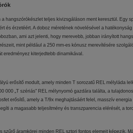
órók
a hangszórókészlet teljes kivizsgáláson ment keresztül. Egy s
t és érzetéért. A doboz méretének növelésével a hatékonyság nő
bozban, ami azt jelenti, hogy merevebb, jobban irányított hangsz
részeit, mint például a 250 mm-es kónusz merevítésére szolgáló, 
át eredményez kiterjedtebb dinamikával.
tályú erősítő modult, amely minden T sorozatű REL mélyláda le
00 000 „T szériás” REL mélynyomó gazdára találta, a tulajdonos
sfet erősítő, amely a T/9x meghajtásáért felel, masszív energia 
egíti a magasabb teljesítmény és transzparencia elérését, a toro
szűrő áramkörei minden REL sztori fontos elemeit képezik. Már