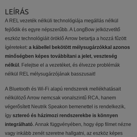
Statisztikai:
LEÍRÁS
A weboldal statisztikáinak elemzésével tudjuk weboldalunkat
hatékonyabbá tenni, hogy a lehető legmagasabb felhasználói élm
A REL vezeték nélküli technológiája megállás nélkül
nyújtsuk kedves látogatóinknak. Ezért gyűjtünk statisztikai adatok
fejlődik és egyre népszerűbb. A LongBow jelközvetítő
Google Analytics segítségével, amely kizárólag az IP címeket táro
eszköz technológiáit öröklő Arrow betartja a hozzá fűzött
személyes adatok közül.
ígéreteket:
a kábellel bekötött mélysugárzókkal azonos
minőségben képes továbbítani a jelet, veszteség
Reklámcélú:
nélkül
. Felejtse el a vezetéket, és élvezze problémák
Azért települnek ezek a sütik, hogy a felhasználót számára egyed
nélkül REL mélysugárzójának basszusait!
releváns, érdeklődési körébe tartozó reklámajánlatokkal tudjuk
megcélozni.
A Bluetooth
és
Wi-Fi alapú rendszerek mellékhatásait
nélkülöző Arrow nemcsak vonalszintű RCA, hanem
végerősített Neutrik Speakon bemenettel is rendelkezik,
így
sztereó és házimozi rendszerekbe is könnyen
integrálható
. Annak függvényében, hogy épp filmet nézne
vagy inkább zenét szeretne hallgatni, az eszköz képes