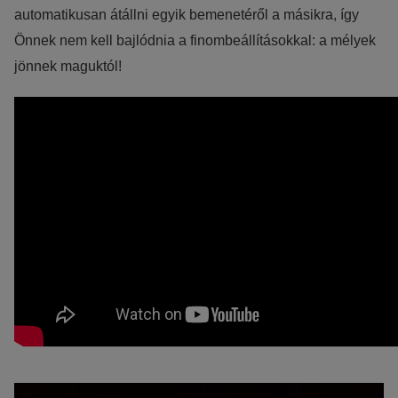
automatikusan átállni egyik bemenetéről a másikra, így
Önnek nem kell bajlódnia a finombeállításokkal: a mélyek
jönnek maguktól!