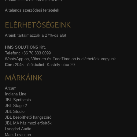
Általános szerződési feltételek
ELÉRHETŐSÉGEINK
Áraink tartalmazzák a 27%-os áfát.
HMS SOLUTIONS Kft.
Telefon:
+36 70 333 0099
WhatsApp-on, Viber-en és FaceTime-on is elérhetőek vagyunk.
Cím:
2045 Törökbálint, Kastély utca 20.
MÁRKÁINK
Arcam
Indiana Line
JBL Synthesis
JBL Stage 2
JBL Studio
JBL beépíthető hangszóró
JBL MA házimozi erősítők
Lyngdorf Audio
Mark Levinson