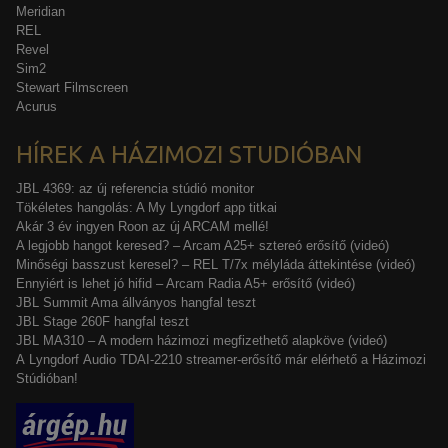
Meridian
REL
Revel
Sim2
Stewart Filmscreen
Acurus
HÍREK A HÁZIMOZI STUDIÓBAN
JBL 4369: az új referencia stúdió monitor
Tökéletes hangolás: A My Lyngdorf app titkai
Akár 3 év ingyen Roon az új ARCAM mellé!
A legjobb hangot keresed? – Arcam A25+ sztereó erősítő (videó)
Minőségi basszust keresel? – REL T/7x mélyláda áttekintése (videó)
Ennyiért is lehet jó hifid – Arcam Radia A5+ erősítő (videó)
JBL Summit Ama állványos hangfal teszt
JBL Stage 260F hangfal teszt
JBL MA310 – A modern házimozi megfizethető alapköve (videó)
A Lyngdorf Audio TDAI-2210 streamer-erősítő már elérhető a Házimozi
Stúdióban!