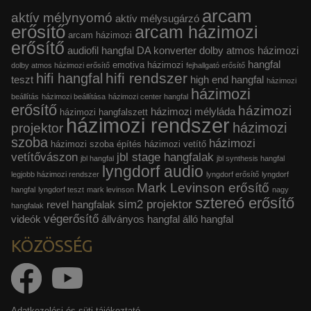
arcam
aktív mélynyomó
aktív mélysugárzó
erősítő
arcam házimozi
arcam házimozi
erősítő
audiofil hangfal
DA konverter
dolby atmos házimozi
hangfal
emotiva házimozi
dolby atmos házimozi erősítő
fejhallgató erősítő
hifi rendszer
hifi hangfal
teszt
high end hangfal
házimozi
házimozi
beállítás
házimozi beállítása
házimozi center hangfal
erősítő
házimozi
házimozi mélyláda
házimozi hangfalszett
házimozi rendszer
házimozi
projektor
szoba
házimozi
házimozi szoba építés
házimozi vetítő
vetítővászon
jbl stage hangfalak
jbl hangfal
jbl synthesis hangfal
lyngdorf audio
legjobb házimozi rendszer
lyngdorf erősítő
lyngdorf
Mark Levinson erősítő
hangfal
lyngdorf teszt
mark levinson
nagy
sztereó erősítő
sim2 projektor
revel hangfalak
hangfalak
végerősítő
videók
állványos hangfal
álló hangfal
KÖZÖSSÉG
Adatkezelési és süti tájékoztató