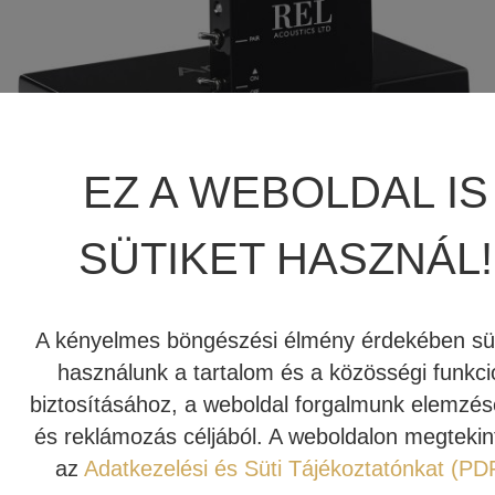
JBL SUMMIT
TÖBBCSATORNÁS VÉGERŐSÍTŐ
BEÉPÍTHETŐ HANGSZÓRÓ
JBL SYNTHESIS
MÉDIALEJÁTSZÓ
HIFI DA KONVERTER
JBL BEÉPÍTHETŐ HANGSZÓRÓ
OTTHONI MOZIFOTEL
HÁLÓZATI MÉDIALEJÁTSZÓ
EZ A WEBOLDAL IS
REVEL
BEÉPÍTHETŐ HANGSZÓRÓ
CD LEJÁTSZÓ
SÜTIKET HASZNÁL!
MARK LEVINSON
KÁBEL
SIM2
NYÁRI AKCIÓ
A kényelmes böngészési élmény érdekében süt
96.600 Ft
használunk a tartalom és a közösségi funkci
STEWART FILMSCREEN
biztosításához, a weboldal forgalmunk elemzé
A kifejezetten REL T/x és T/i szériás aktív
MADVR
és reklámozás céljából. A weboldalon megtekin
mélysugárzókhoz készült Arrow Wireless
segítségével
az
Adatkezelési és Süti Tájékoztatónkat (PD
veszteségmentesen élvezhetjük az audiofil minőségű
MERIDIAN