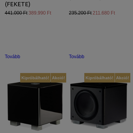
(FEKETE)
441.000 Ft
389.990 Ft
235.200 Ft
211.680 Ft
Tovább
Tovább
Kipróbálható!
Akció!
Kipróbálható!
Akció!