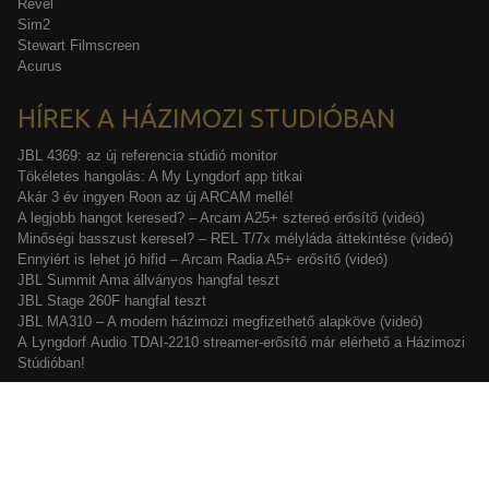
Revel
Sim2
Stewart Filmscreen
Acurus
HÍREK A HÁZIMOZI STUDIÓBAN
JBL 4369: az új referencia stúdió monitor
Tökéletes hangolás: A My Lyngdorf app titkai
Akár 3 év ingyen Roon az új ARCAM mellé!
A legjobb hangot keresed? – Arcam A25+ sztereó erősítő (videó)
Minőségi basszust keresel? – REL T/7x mélyláda áttekintése (videó)
Ennyiért is lehet jó hifid – Arcam Radia A5+ erősítő (videó)
JBL Summit Ama állványos hangfal teszt
JBL Stage 260F hangfal teszt
JBL MA310 – A modern házimozi megfizethető alapköve (videó)
A Lyngdorf Audio TDAI-2210 streamer-erősítő már elérhető a Házimozi
Stúdióban!