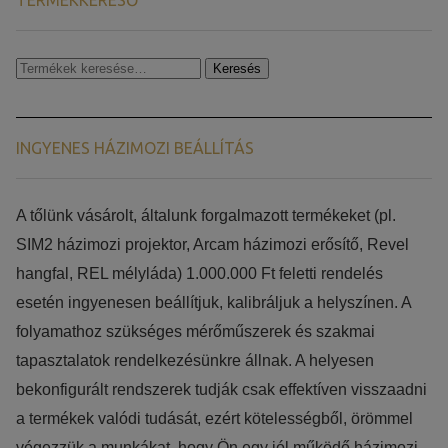
TERMÉKKERESŐ
Keresés
Keresés
a
következőre:
INGYENES HÁZIMOZI BEÁLLÍTÁS
​​A tőlünk vásárolt, általunk forgalmazott termékeket (pl.
SIM2 házimozi projektor, Arcam házimozi erősítő, Revel
hangfal, REL mélyláda) 1.000.000 Ft feletti rendelés
esetén ingyenesen beállítjuk, kalibráljuk a helyszínen. A
folyamathoz szükséges mérőműszerek és szakmai
tapasztalatok rendelkezésünkre állnak. A helyesen
bekonfigurált rendszerek tudják csak effektíven visszaadni
a termékek valódi tudását, ezért kötelességből, örömmel
végezzük a munkákat, hogy Ön egy jól működő házimozi