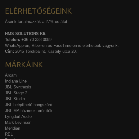
ELÉRHETŐSÉGEINK
Áraink tartalmazzák a 27%-os áfát.
HMS SOLUTIONS Kft.
Telefon:
+36 70 333 0099
WhatsApp-on, Viber-en és FaceTime-on is elérhetőek vagyunk.
Cím:
2045 Törökbálint, Kastély utca 20.
MÁRKÁINK
Arcam
Indiana Line
JBL Synthesis
JBL Stage 2
JBL Studio
JBL beépíthető hangszóró
JBL MA házimozi erősítők
Lyngdorf Audio
Mark Levinson
Meridian
REL