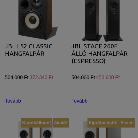
JBL L52 CLASSIC
JBL STAGE 260F
HANGFALPÁR
ÁLLÓ HANGFALPÁR
(ESPRESSO)
504.000 Ft
372.340 Ft
504.000 Ft
453.600 Ft
Tovább
Tovább
Kipróbálható!
Akció!
Kipróbálható!
Akció!