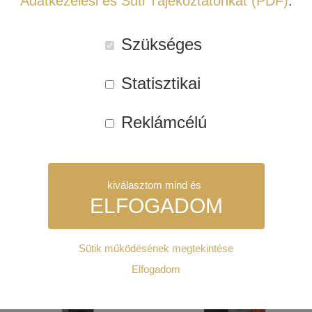
Adatkezelési és Süti Tájékoztatónkat (PDF)
.
Szükséges
Statisztikai
JBL SYNTHESIS HDI
JBL SYNTHESIS 7.4.4
7.2.4 HÁZIMOZI
HÁZIMOZI
Reklámcélú
RENDSZER
RENDSZER
kiválasztom mind és
ELFOGADOM
Tovább
Tovább
Sütik működésének megtekintése
Szükséges:
Elfogadom
Kipróbálható!
Akció!
Kipróbálható!
Akció!
Az weboldal működéséhez elengedhetetlenül szükséges sütik.
Ezek nélkül a weboldalt nem lehet megtekinteni.