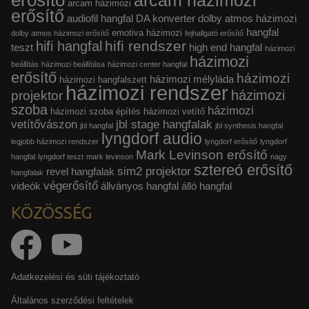
erősítő
arcam házimozi
arcam házimozi
erősítő
audiofil hangfal
DA konverter
dolby atmos házimozi
hangfal
emotiva házimozi
dolby atmos házimozi erősítő
fejhallgató erősítő
hifi rendszer
hifi hangfal
teszt
high end hangfal
házimozi
házimozi
beállítás
házimozi beállítása
házimozi center hangfal
erősítő
házimozi
házimozi mélyláda
házimozi hangfalszett
házimozi rendszer
házimozi
projektor
szoba
házimozi
házimozi szoba építés
házimozi vetítő
vetítővászon
jbl stage hangfalak
jbl hangfal
jbl synthesis hangfal
lyngdorf audio
legjobb házimozi rendszer
lyngdorf erősítő
lyngdorf
Mark Levinson erősítő
hangfal
lyngdorf teszt
mark levinson
nagy
sztereó erősítő
sim2 projektor
revel hangfalak
hangfalak
végerősítő
videók
állványos hangfal
álló hangfal
KÖZÖSSÉG
Adatkezelési és süti tájékoztató
Általános szerződési feltételek