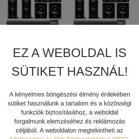
INDIANA LINE
JBL SYNTHESIS HDI
JBL SYNTHESIS HDI
EZ A WEBOLDAL IS
5.2 HÁZIMOZI
7.2 HÁZIMOZI
RENDSZER
RENDSZER
SÜTIKET HASZNÁL!
A kényelmes böngészési élmény érdekében
Tovább
Tovább
sütiket használunk a tartalom és a közösségi
funkciók biztosításához, a weboldal
forgalmunk elemzéséhez és reklámozás
Kipróbálható!
Kipróbálható!
céljából. A weboldalon megtekintheti az