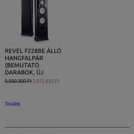
REVEL F228BE ÁLLÓ
HANGFALPÁR
(BEMUTATÓ
DARABOK, ÚJ
FEKETE SZÍNBEN)
5.550.300 Ft
3.971.631 Ft
Tovább