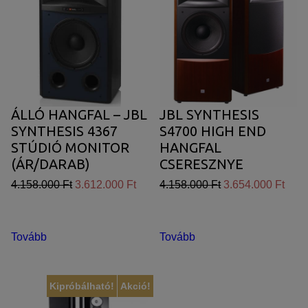
ÁLLÓ HANGFAL – JBL
JBL SYNTHESIS
SYNTHESIS 4367
S4700 HIGH END
STÚDIÓ MONITOR
HANGFAL
(ÁR/DARAB)
CSERESZNYE
FURNÉR
4.158.000 Ft
3.612.000 Ft
4.158.000 Ft
3.654.000 Ft
Tovább
Tovább
Kipróbálható!
Akció!