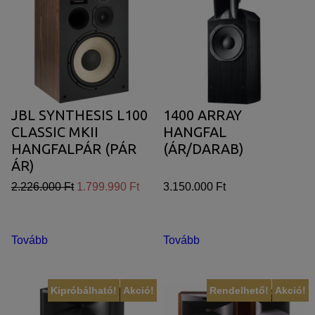
JBL SYNTHESIS L100
1400 ARRAY
CLASSIC MKII
HANGFAL
HANGFALPÁR (PÁR
(ÁR/DARAB)
ÁR)
2.226.000 Ft
1.799.990 Ft
3.150.000 Ft
Tovább
Tovább
Kipróbálható!
Akció!
Rendelhető!
Akció!