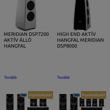
JBL SUMMIT
TÖBBCSATORNÁS VÉGERŐSÍTŐ
BEÉPÍTHETŐ HANGSZÓRÓ
JBL SYNTHESIS
MÉDIALEJÁTSZÓ
HIFI DA KONVERTER
MERIDIAN DSP7200
HIGH END AKTÍV
JBL BEÉPÍTHETŐ HANGSZÓRÓ
OTTHONI MOZIFOTEL
HÁLÓZATI MÉDIALEJÁTSZÓ
AKTÍV ÁLLÓ
HANGFAL MERIDIAN
HANGFAL
DSP8000
REVEL
BEÉPÍTHETŐ HANGSZÓRÓ
CD LEJÁTSZÓ
MARK LEVINSON
KÁBEL
SIM2
NYÁRI AKCIÓ
Tovább
Tovább
STEWART FILMSCREEN
Kipróbálható!
Kipróbálható!
MADVR
MERIDIAN