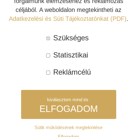
forgalmunk elemzéséhez és reklámozás
céljából. A weboldalon megtekintheti az
Tovább
Tovább
INDIANA LINE
Adatkezelési és Süti Tájékoztatónkat (PDF)
.
Kipróbálható!
Akció!
Kipróbálható!
Akció!
Szükséges
Statisztikai
Reklámcélú
JBL SYNTHESIS HDI-
JBL SYNTHESIS HDI-
kiválasztom mind és
4500 CENTER
1200P AKTÍV
ELFOGADOM
HANGFAL
MÉLYSUGÁRZÓ
(ÁR/DARAB)
Sütik működésének megtekintése
840.000 Ft
735.840 Ft
1.428.000 Ft
968.100 Ft
Szükséges:
Elfogadom