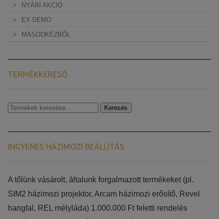
NYÁRI AKCIÓ
EX DEMO
MÁSODKÉZBŐL
TERMÉKKERESŐ
Keresés
Keresés
a
következőre:
INGYENES HÁZIMOZI BEÁLLÍTÁS
​​A tőlünk vásárolt, általunk forgalmazott termékeket (pl.
SIM2 házimozi projektor, Arcam házimozi erősítő, Revel
hangfal, REL mélyláda) 1.000.000 Ft feletti rendelés