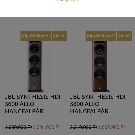
Az weboldal működéséhez elengedhetetlenül szükséges sütik.
Tovább
Tovább
Ezek nélkül a weboldalt nem lehet megtekinteni.
Statisztikai:
Kipróbálható!
Akció!
Kipróbálható!
Akció!
A weboldal statisztikáinak elemzésével tudjuk weboldalunkat
hatékonyabbá tenni, hogy a lehető legmagasabb felhasználói
élményt nyújtsuk kedves látogatóinknak. Ezért gyűjtünk
statisztikai adatokat a Google Analytics segítségével, amely
kizárólag az IP címeket tárolja a személyes adatok közül.
Reklámcélú:
Azért települnek ezek a sütik, hogy a felhasználót számára
JBL SYNTHESIS HDI
JBL SYNTHESIS HDI-
egyedi, releváns, érdeklődési körébe tartozó
3600 ÁLLÓ
3800 ÁLLÓ
reklámajánlatokkal tudjuk megcélozni.
HANGFALPÁR
HANGFALPÁR
1.680.000 Ft
1.344.000 Ft
2.310.000 Ft
1.632.960 Ft