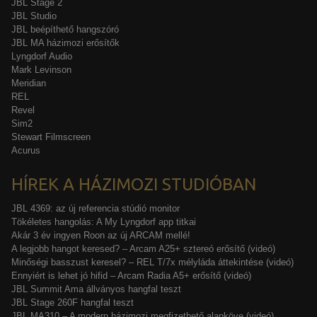
JBL Stage 2
JBL Studio
JBL beépíthető hangszóró
JBL MA házimozi erősítők
Lyngdorf Audio
Mark Levinson
Meridian
REL
Revel
Sim2
Stewart Filmscreen
Acurus
HÍREK A HÁZIMOZI STUDIÓBAN
JBL 4369: az új referencia stúdió monitor
Tökéletes hangolás: A My Lyngdorf app titkai
Akár 3 év ingyen Roon az új ARCAM mellé!
A legjobb hangot keresed? – Arcam A25+ sztereó erősítő (videó)
Minőségi basszust keresel? – REL T/7x mélyláda áttekintése (videó)
Ennyiért is lehet jó hifid – Arcam Radia A5+ erősítő (videó)
JBL Summit Ama állványos hangfal teszt
JBL Stage 260F hangfal teszt
JBL MA310 – A modern házimozi megfizethető alapköve (videó)