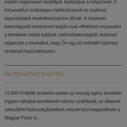
esetén ingyenesen beállítjuk, kalibráljuk a helyszínen. A
folyamathoz szükséges mérőműszerek és szakmai
tapasztalatok rendelkezésünkre állnak. A helyesen
bekonfigurált rendszerek tudják csak effektíven visszaadni
a termékek valódi tudását, ezért kötelességből, örömmel
végezzük a munkákat, hogy Ön egy jól működő házimozi
rendszert használhasson.
INGYEN HÁZHOZ SZÁLLÍTÁS
15.000 Ft fölötti rendelés esetén az ország egész területén
ingyen vállaljuk termékeink házhoz szállítását, az általunk
szerződött futárszolgálatokkal,melyek közt megtalálható a
Magyar Posta is.