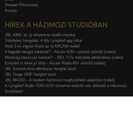
Stewart Filmscreen
Acurus
HÍREK A HÁZIMOZI STUDIÓBAN
JBL 4369: az új referencia stúdió monitor
Tökéletes hangolás: A My Lyngdorf app titkai
Akár 3 év ingyen Roon az új ARCAM mellé!
A legjobb hangot keresed? – Arcam A25+ sztereó erősítő (videó)
Minőségi basszust keresel? – REL T/7x mélyláda áttekintése (videó)
Ennyiért is lehet jó hifid – Arcam Radia A5+ erősítő (videó)
JBL Summit Ama állványos hangfal teszt
JBL Stage 260F hangfal teszt
JBL MA310 – A modern házimozi megfizethető alapköve (videó)
A Lyngdorf Audio TDAI-2210 streamer-erősítő már elérhető a Házimozi
Stúdióban!