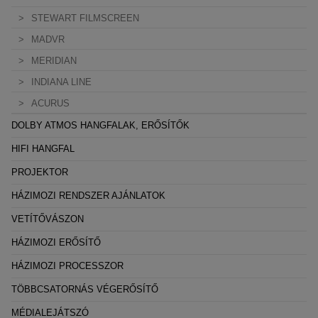
STEWART FILMSCREEN
MADVR
MERIDIAN
INDIANA LINE
ACURUS
DOLBY ATMOS HANGFALAK, ERŐSÍTŐK
HIFI HANGFAL
PROJEKTOR
HÁZIMOZI RENDSZER AJÁNLATOK
VETÍTŐVÁSZON
HÁZIMOZI ERŐSÍTŐ
HÁZIMOZI PROCESSZOR
TÖBBCSATORNÁS VÉGERŐSÍTŐ
MÉDIALEJÁTSZÓ