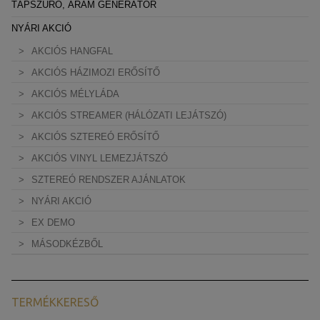
TÁPSZŰRŐ, ÁRAM GENERÁTOR
NYÁRI AKCIÓ
AKCIÓS HANGFAL
AKCIÓS HÁZIMOZI ERŐSÍTŐ
AKCIÓS MÉLYLÁDA
AKCIÓS STREAMER (HÁLÓZATI LEJÁTSZÓ)
AKCIÓS SZTEREÓ ERŐSÍTŐ
AKCIÓS VINYL LEMEZJÁTSZÓ
SZTEREÓ RENDSZER AJÁNLATOK
NYÁRI AKCIÓ
EX DEMO
MÁSODKÉZBŐL
TERMÉKKERESŐ