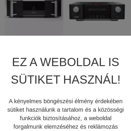
JBL SUMMIT
TÖBBCSATORNÁS VÉGERŐSÍTŐ
BEÉPÍTHETŐ HANGSZÓRÓ
JBL SYNTHESIS
MÉDIALEJÁTSZÓ
HIFI DA KONVERTER
MARK LEVINSON NO.
MARK LEVINSON NO.
JBL BEÉPÍTHETŐ HANGSZÓRÓ
OTTHONI MOZIFOTEL
HÁLÓZATI MÉDIALEJÁTSZÓ
5302 SZTEREÓ
626 SZTEREÓ
VÉGERŐSÍTŐ
ELŐERŐSÍTŐ
REVEL
BEÉPÍTHETŐ HANGSZÓRÓ
CD LEJÁTSZÓ
EZ A WEBOLDAL IS
MARK LEVINSON
KÁBEL
5.040.000 Ft
9.789.990 Ft
SÜTIKET HASZNÁL!
SIM2
NYÁRI AKCIÓ
Tovább
Tovább
STEWART FILMSCREEN
A kényelmes böngészési élmény érdekében
sütiket használunk a tartalom és a közösségi
Kipróbálható!
Kipróbálható!
MADVR
funkciók biztosításához, a weboldal
forgalmunk elemzéséhez és reklámozás
MERIDIAN