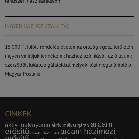
rendszert használhasson.
INGYEN HÁZHOZ SZÁLLÍTÁS
15.000 Ft fölötti rendelés esetén az ország egész területén
ingyen vállaljuk termékeink házhoz szállítását, az általunk
szerződött futárszolgálatokkal,melyek közt megtalálható a
Magyar Posta is.
CÍMKÉK
arcam
aktív mélynyomó
aktív mélysugárzó
erősítő
arcam házimozi
arcam házimozi
erősítő