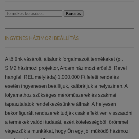
Keresés
Keresés
a
következőre:
INGYENES HÁZIMOZI BEÁLLÍTÁS
​​A tőlünk vásárolt, általunk forgalmazott termékeket (pl.
SIM2 házimozi projektor, Arcam házimozi erősítő, Revel
hangfal, REL mélyláda) 1.000.000 Ft feletti rendelés
esetén ingyenesen beállítjuk, kalibráljuk a helyszínen. A
folyamathoz szükséges mérőműszerek és szakmai
tapasztalatok rendelkezésünkre állnak. A helyesen
bekonfigurált rendszerek tudják csak effektíven visszaadni
a termékek valódi tudását, ezért kötelességből, örömmel
végezzük a munkákat, hogy Ön egy jól működő házimozi