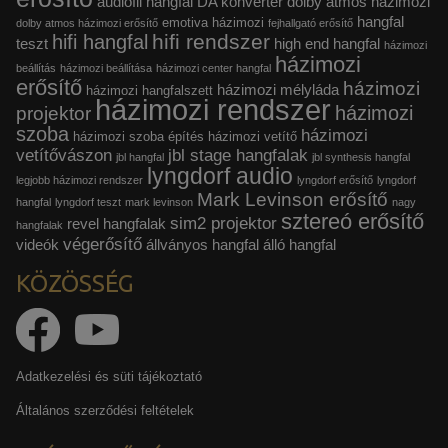
audiofil hangfal
DA konverter
dolby atmos házimozi
hangfal
emotiva házimozi
dolby atmos házimozi erősítő
fejhallgató erősítő
hifi rendszer
hifi hangfal
teszt
high end hangfal
házimozi
házimozi
beállítás
házimozi beállítása
házimozi center hangfal
erősítő
házimozi
házimozi mélyláda
házimozi hangfalszett
házimozi rendszer
házimozi
projektor
szoba
házimozi
házimozi szoba építés
házimozi vetítő
vetítővászon
jbl stage hangfalak
jbl hangfal
jbl synthesis hangfal
lyngdorf audio
legjobb házimozi rendszer
lyngdorf erősítő
lyngdorf
Mark Levinson erősítő
hangfal
lyngdorf teszt
mark levinson
nagy
sztereó erősítő
sim2 projektor
revel hangfalak
hangfalak
végerősítő
videók
állványos hangfal
álló hangfal
KÖZÖSSÉG
Adatkezelési és süti tájékoztató
Általános szerződési feltételek