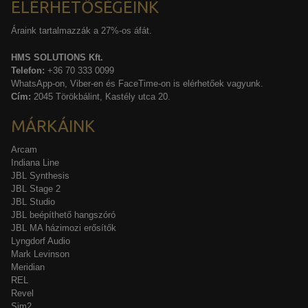
ELÉRHETŐSÉGEINK
Áraink tartalmazzák a 27%-os áfát.
HMS SOLUTIONS Kft.
Telefon:
+36 70 333 0099
WhatsApp-on, Viber-en és FaceTime-on is elérhetőek vagyunk.
Cím:
2045 Törökbálint, Kastély utca 20.
MÁRKÁINK
Arcam
Indiana Line
JBL Synthesis
JBL Stage 2
JBL Studio
JBL beépíthető hangszóró
JBL MA házimozi erősítők
Lyngdorf Audio
Mark Levinson
Meridian
REL
Revel
Sim2