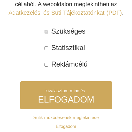
céljából. A weboldalon megtekintheti az
Adatkezelési és Süti Tájékoztatónkat (PDF)
.
INDIANA LINE
Szükséges
MARK LEVINSON NO.
MARK LEVINSON NO.
Statisztikai
632 SZTEREÓ
536 MONÓ
VÉGERŐSÍTŐ
VÉGERŐSÍTŐ
Reklámcélú
10.769.990 Ft
11.067.000 Ft
kiválasztom mind és
Tovább
Tovább
ELFOGADOM
Kipróbálható!
Kipróbálható!
Sütik működésének megtekintése
Szükséges:
Elfogadom