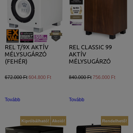
REL T/9X AKTÍV
REL CLASSIC 99
MÉLYSUGÁRZÓ
AKTÍV
(FEHÉR)
MÉLYSUGÁRZÓ
672.000 Ft
604.800 Ft
840.000 Ft
756.000 Ft
Tovább
Tovább
Kipróbálható!
Akció!
Rendelhető!