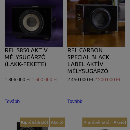
REL S850 AKTÍV
REL CARBON
MÉLYSUGÁRZÓ
SPECIAL BLACK
(LAKK-FEKETE)
LABEL AKTÍV
MÉLYSUGÁRZÓ
1.806.000 Ft
1.600.000 Ft
2.450.000 Ft
2.200.000 Ft
Tovább
Tovább
Kipróbálható!
Akció!
Kipróbálható!
Akció!