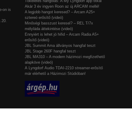
Tökéletes hangolás: A My Lyngdorf app titkai
Akár 3 év ingyen Roon az új ARCAM mellé!
-on is
A legjobb hangot keresed? – Arcam A25+
sztereó erősítő (videó)
 20.
Minőségi basszust keresel? – REL T/7x
mélyláda áttekintése (videó)
Ennyiért is lehet jó hifid – Arcam Radia A5+
erősítő (videó)
JBL Summit Ama állványos hangfal teszt
JBL Stage 260F hangfal teszt
JBL MA310 – A modern házimozi megfizethető
alapköve (videó)
A Lyngdorf Audio TDAI-2210 streamer-erősítő
már elérhető a Házimozi Stúdióban!