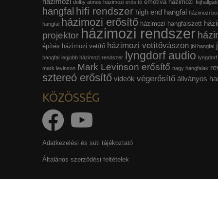
házimozi
emotiva házimozi
dolby atmos házimozi erősítő
fejhallgat
hifi rendszer
hangfal
high end hangfal
házimozi beá
házimozi erősítő
házi
házimozi hangfalszett
hangfal
házimozi rendszer
házi
projektor
házimozi vetítővászon
építés
házimozi vetítő
jbl hangfal
lyngdorf audio
hangfal
legjobb házimozi rendszer
lyngdorf
Mark Levinson erősítő
re
mark levinson
nagy hangfalak
sztereó erősítő
végerősítő
videók
állványos ha
KÖZÖSSÉG
Adatkezelési és süti tájékoztató
Általános szerződési feltételek