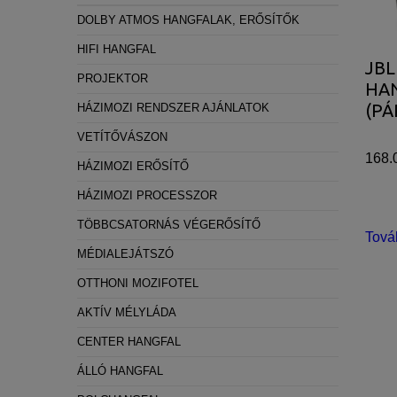
Statisztikai:
DOLBY ATMOS HANGFALAK, ERŐSÍTŐK
A weboldal statisztikáinak elemzésével tud
HIFI HANGFAL
JBL
látogatóinknak. Ezért gyűjtünk statisztikai 
PROJEKTOR
HAN
Reklámcélú:
(PÁ
HÁZIMOZI RENDSZER AJÁNLATOK
Azért települnek ezek a sütik, hogy a felha
VETÍTŐVÁSZON
168.
HÁZIMOZI ERŐSÍTŐ
HÁZIMOZI PROCESSZOR
TÖBBCSATORNÁS VÉGERŐSÍTŐ
Tová
MÉDIALEJÁTSZÓ
OTTHONI MOZIFOTEL
AKTÍV MÉLYLÁDA
CENTER HANGFAL
ÁLLÓ HANGFAL