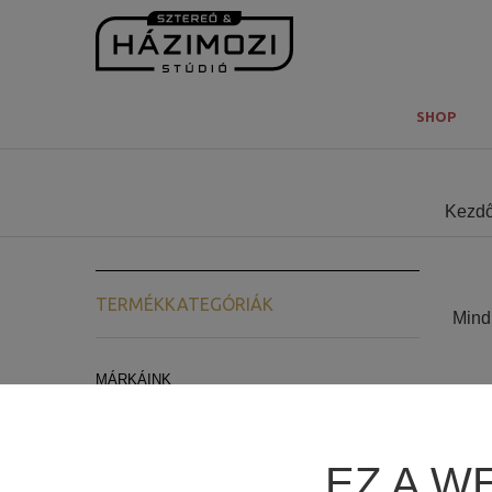
SHOP
Kezdő
TERMÉKKATEGÓRIÁK
Mind 
MÁRKÁINK
ARCAM
LYNGDORF AUDIO
EZ A W
REL