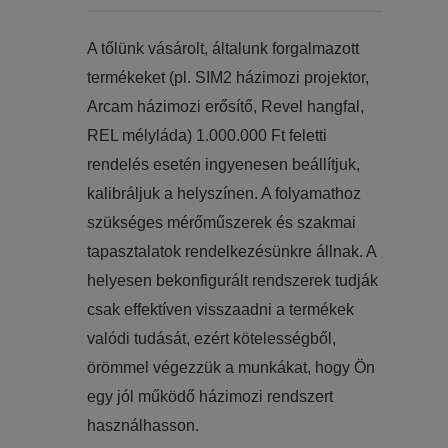
​​A tőlünk vásárolt, általunk forgalmazott
termékeket (pl. SIM2 házimozi projektor,
Arcam házimozi erősítő, Revel hangfal,
REL mélyláda) 1.000.000 Ft feletti
rendelés esetén ingyenesen beállítjuk,
kalibráljuk a helyszínen. A folyamathoz
szükséges mérőműszerek és szakmai
tapasztalatok rendelkezésünkre állnak. A
helyesen bekonfigurált rendszerek tudják
csak effektíven visszaadni a termékek
valódi tudását, ezért kötelességből,
örömmel végezzük a munkákat, hogy Ön
egy jól működő házimozi rendszert
használhasson.