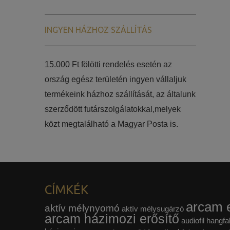
INGYEN HÁZHOZ SZÁLLÍTÁS
15.000 Ft fölötti rendelés esetén az
ország egész területén ingyen vállaljuk
termékeink házhoz szállítását, az általunk
szerződött futárszolgálatokkal,melyek
közt megtalálható a Magyar Posta is.
CÍMKÉK
arcam e
aktív mélynyomó
aktív mélysugárzó
arcam házimozi erősítő
audiofil hangfa