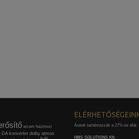
ELÉRHETŐSÉGEIN
rősítő
Áraink tartalmazzák a 27%-os áfát.
arcam házimozi
l
DA konverter
dolby atmos
HMS SOLUTIONS Kft.