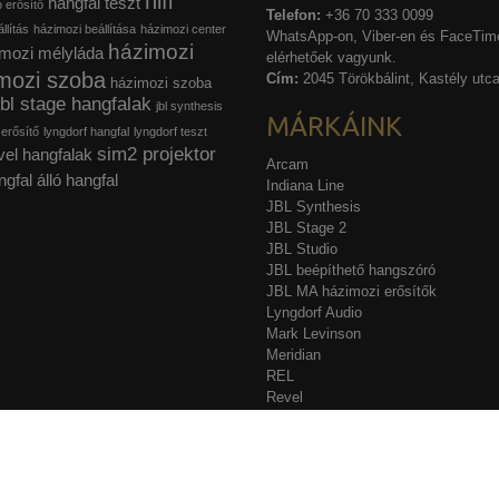
hifi
hangfal teszt
ó erősítő
Telefon:
+36 70 333 0099
llítás
házimozi beállítása
házimozi center
WhatsApp-on, Viber-en és FaceTime
házimozi
mozi mélyláda
elérhetőek vagyunk.
mozi szoba
Cím:
2045 Törökbálint, Kastély utca
házimozi szoba
jbl stage hangfalak
jbl synthesis
MÁRKÁINK
 erősítő
lyngdorf hangfal
lyngdorf teszt
sim2 projektor
vel hangfalak
Arcam
ngfal
álló hangfal
Indiana Line
JBL Synthesis
JBL Stage 2
JBL Studio
JBL beépíthető hangszóró
JBL MA házimozi erősítők
Lyngdorf Audio
Mark Levinson
Meridian
REL
Revel
Sim2
Stewart Filmscreen
Acurus