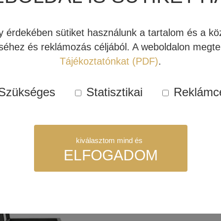
érdekében sütiket használunk a tartalom és a köz
 JS-80 HANGFAL
JBL STAGE FS
JBL 
éhez és reklámozás céljából. A weboldalon megtek
VÁNY (PÁR)
HANGFAL ÁLLVÁNY
HAN
PÁR (ESPRESSO)
PÁR 
Tájékoztatónkat (PDF)
.
00 Ft
115.500 Ft
115.50
Szükséges
Statisztikai
Reklámc
bb
Tovább
Továb
kiválasztom mind és
ELFOGADOM
Kipróbálható!
szükséges sütik. Ezek nélkül a weboldalt nem lehet megtekinteni.