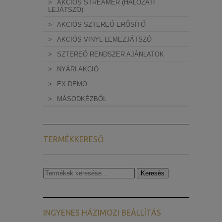
AKCIÓS STREAMER (HÁLÓZATI
LEJÁTSZÓ)
AKCIÓS SZTEREÓ ERŐSÍTŐ
AKCIÓS VINYL LEMEZJÁTSZÓ
SZTEREÓ RENDSZER AJÁNLATOK
NYÁRI AKCIÓ
EX DEMO
MÁSODKÉZBŐL
TERMÉKKERESŐ
Keresés
Keresés
a
következőre:
INGYENES HÁZIMOZI BEÁLLÍTÁS