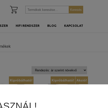
Kosár
Keresés
Keresés
megtekintése
a
következőre:
SZER
HIFI RENDSZER
BLOG
KAPCSOLAT
rmékek
Kipróbálható!
Kipróbálható!
Akció!
ASZNÁL!