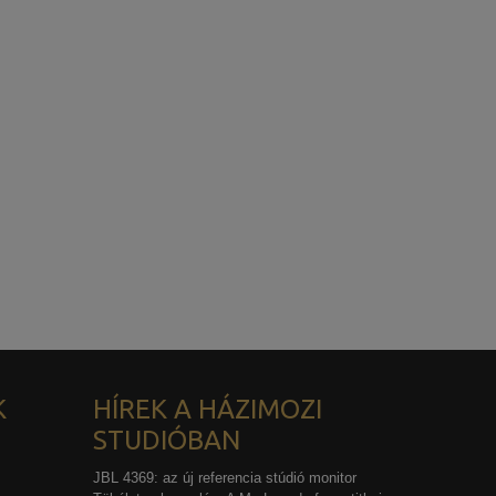
K
HÍREK A HÁZIMOZI
STUDIÓBAN
JBL 4369: az új referencia stúdió monitor