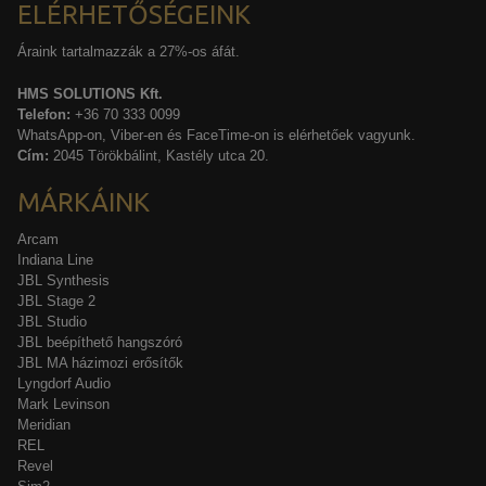
ELÉRHETŐSÉGEINK
Áraink tartalmazzák a 27%-os áfát.
HMS SOLUTIONS Kft.
Telefon:
+36 70 333 0099
WhatsApp-on, Viber-en és FaceTime-on is elérhetőek vagyunk.
Cím:
2045 Törökbálint, Kastély utca 20.
MÁRKÁINK
Arcam
Indiana Line
JBL Synthesis
JBL Stage 2
JBL Studio
JBL beépíthető hangszóró
JBL MA házimozi erősítők
Lyngdorf Audio
Mark Levinson
Meridian
REL
Revel