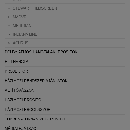
A weboldal statisztikáinak elemzésével tudjuk weboldalunkat
STEWART FILMSCREEN
hatékonyabbá tenni, hogy a lehető legmagasabb felhasználói
MADVR
élményt nyújtsuk kedves látogatóinknak. Ezért gyűjtünk
MERIDIAN
statisztikai adatokat a Google Analytics segítségével, amely
INDIANA LINE
kizárólag az IP címeket tárolja a személyes adatok közül.
ACURUS
Reklámcélú:
DOLBY ATMOS HANGFALAK, ERŐSÍTŐK
Azért települnek ezek a sütik, hogy a felhasználót számára
HIFI HANGFAL
egyedi, releváns, érdeklődési körébe tartozó
PROJEKTOR
reklámajánlatokkal tudjuk megcélozni.
HÁZIMOZI RENDSZER AJÁNLATOK
VETÍTŐVÁSZON
HÁZIMOZI ERŐSÍTŐ
HÁZIMOZI PROCESSZOR
TÖBBCSATORNÁS VÉGERŐSÍTŐ
MÉDIALEJÁTSZÓ