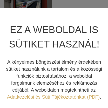
JBL SUMMIT
TÖBBCSATORNÁS VÉGERŐSÍTŐ
BEÉPÍTHETŐ HANGSZÓRÓ
JBL SYNTHESIS
MÉDIALEJÁTSZÓ
HIFI DA KONVERTER
EZ A WEBOLDAL IS
JBL BEÉPÍTHETŐ HANGSZÓRÓ
OTTHONI MOZIFOTEL
HÁLÓZATI MÉDIALEJÁTSZÓ
HÁZIMOZI
VETÍTŐVÁSZON
SÜTIKET HASZNÁL!
REVEL
BEÉPÍTHETŐ HANGSZÓRÓ
CD LEJÁTSZÓ
MOTOROS
VEZÉRLÉSSEL
MARK LEVINSON
KÁBEL
A kényelmes böngészési élmény érdekében
sütiket használunk a tartalom és a közösségi
SIM2
NYÁRI AKCIÓ
funkciók biztosításához, a weboldal
Tovább
forgalmunk elemzéséhez és reklámozás
STEWART FILMSCREEN
céljából. A weboldalon megtekintheti az
MADVR
Adatkezelési és Süti Tájékoztatónkat (PDF)
.
TERMÉKKATEGÓRIÁK
MERIDIAN