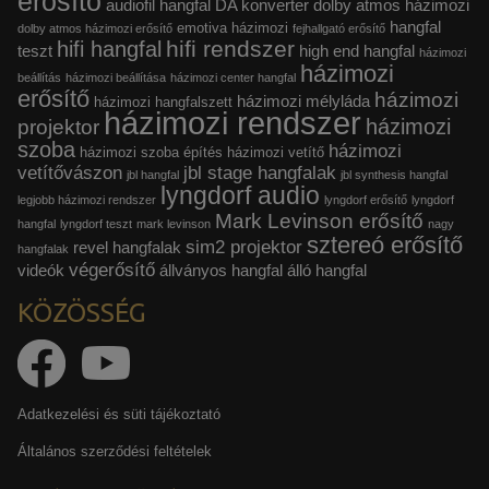
erősítő
audiofil hangfal
DA konverter
dolby atmos házimozi
hangfal
emotiva házimozi
dolby atmos házimozi erősítő
fejhallgató erősítő
hifi rendszer
hifi hangfal
teszt
high end hangfal
házimozi
házimozi
beállítás
házimozi beállítása
házimozi center hangfal
erősítő
házimozi
házimozi mélyláda
házimozi hangfalszett
házimozi rendszer
házimozi
projektor
szoba
házimozi
házimozi szoba építés
házimozi vetítő
vetítővászon
jbl stage hangfalak
jbl hangfal
jbl synthesis hangfal
lyngdorf audio
legjobb házimozi rendszer
lyngdorf erősítő
lyngdorf
Mark Levinson erősítő
hangfal
lyngdorf teszt
mark levinson
nagy
sztereó erősítő
sim2 projektor
revel hangfalak
hangfalak
végerősítő
videók
állványos hangfal
álló hangfal
KÖZÖSSÉG
Adatkezelési és süti tájékoztató
Általános szerződési feltételek