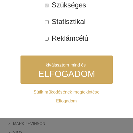
Szükséges
INDIANA LINE
MÁRKÁINK
Statisztikai
ARCAM
LYNGDORF AUDIO
Reklámcélú
REL
EPOS
JBL MA HÁZIMOZI ERŐSÍTŐK
kiválasztom mind és
JBL STAGE 2
ELFOGADOM
JBL STUDIO
JBL CLASSIC
Sütik működésének megtekintése
JBL SYNTHESIS
Szükséges:
Elfogadom
JBL BEÉPÍTHETŐ HANGSZÓRÓ
Az weboldal működéséhez elengedhetetlenül szükséges sütik.
REVEL
Ezek nélkül a weboldalt nem lehet megtekinteni.
MARK LEVINSON
Statisztikai:
SIM2