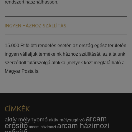
rendszert használhasson.
INGYEN HÁZHOZ SZÁLLÍTÁS
15.000 Ft fölötti rendelés esetén az ország egész területén
ingyen vállaljuk termékeink házhoz szállítását, az általunk
szerződött futárszolgálatokkal,melyek közt megtalálható a
Magyar Posta is.
CÍMKÉK
arcam
aktív mélynyomó
aktív mélysugárzó
erősítő
arcam házimozi
arcam házimozi