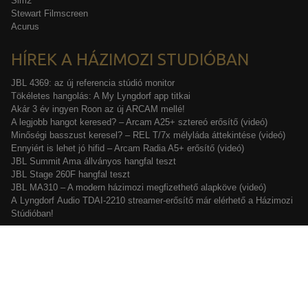
Sim2
Stewart Filmscreen
Acurus
HÍREK A HÁZIMOZI STUDIÓBAN
JBL 4369: az új referencia stúdió monitor
Tökéletes hangolás: A My Lyngdorf app titkai
Akár 3 év ingyen Roon az új ARCAM mellé!
A legjobb hangot keresed? – Arcam A25+ sztereó erősítő (videó)
Minőségi basszust keresel? – REL T/7x mélyláda áttekintése (videó)
Ennyiért is lehet jó hifid – Arcam Radia A5+ erősítő (videó)
JBL Summit Ama állványos hangfal teszt
JBL Stage 260F hangfal teszt
JBL MA310 – A modern házimozi megfizethető alapköve (videó)
A Lyngdorf Audio TDAI-2210 streamer-erősítő már elérhető a Házimozi
Stúdióban!