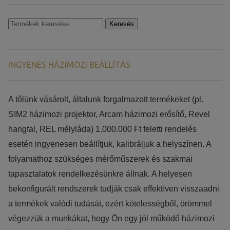
Keresés
Keresés
a
következőre:
INGYENES HÁZIMOZI BEÁLLÍTÁS
​​A tőlünk vásárolt, általunk forgalmazott termékeket (pl.
SIM2 házimozi projektor, Arcam házimozi erősítő, Revel
hangfal, REL mélyláda) 1.000.000 Ft feletti rendelés
esetén ingyenesen beállítjuk, kalibráljuk a helyszínen. A
folyamathoz szükséges mérőműszerek és szakmai
tapasztalatok rendelkezésünkre állnak. A helyesen
bekonfigurált rendszerek tudják csak effektíven visszaadni
a termékek valódi tudását, ezért kötelességből, örömmel
végezzük a munkákat, hogy Ön egy jól működő házimozi