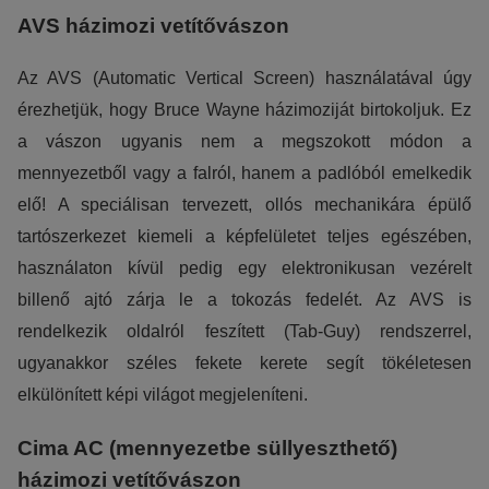
AVS házimozi vetítővászon
Az AVS (Automatic Vertical Screen) használatával úgy
érezhetjük, hogy Bruce Wayne házimoziját birtokoljuk. Ez
a vászon ugyanis nem a megszokott módon a
mennyezetből vagy a falról, hanem a padlóból emelkedik
elő! A speciálisan tervezett, ollós mechanikára épülő
tartószerkezet kiemeli a képfelületet teljes egészében,
használaton kívül pedig egy elektronikusan vezérelt
billenő ajtó zárja le a tokozás fedelét. Az AVS is
rendelkezik oldalról feszített (Tab-Guy) rendszerrel,
ugyanakkor széles fekete kerete segít tökéletesen
elkülönített képi világot megjeleníteni.
Cima AC (mennyezetbe süllyeszthető)
házimozi vetítővászon