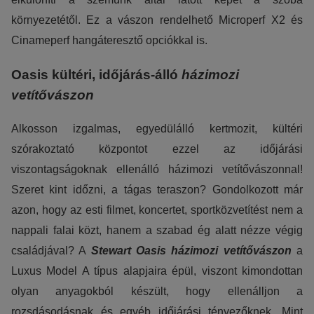
kizárólag az IP címeket tárolja a személyes adatok közül.
környezetétől. Ez a vászon rendelhető Microperf X2 és
Cinameperf hangáteresztő opciókkal is.
Reklámcélú:
Azért települnek ezek a sütik, hogy a felhasználót számára
Oasis kültéri, időjárás-álló
házimozi
egyedi, releváns, érdeklődési körébe tartozó
vetítővászon
reklámajánlatokkal tudjuk megcélozni.
Alkosson izgalmas, egyedülálló kertmozit, kültéri
szórakoztató központot ezzel az időjárási
viszontagságoknak ellenálló házimozi vetítővászonnal!
Szeret kint időzni, a tágas teraszon? Gondolkozott már
azon, hogy az esti filmet, koncertet, sportközvetítést nem a
nappali falai közt, hanem a szabad ég alatt nézze végig
családjával? A
Stewart Oasis házimozi vetítővászon
a
Luxus Model A típus alapjaira épül, viszont kimondottan
olyan anyagokból készült, hogy ellenálljon a
rozsdásodásnak és egyéb időjárási tényezőknek. Mint