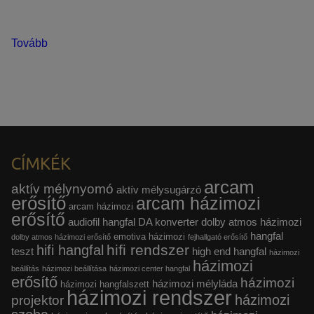
Tovább
CÍMKÉK
arcam
aktív mélynyomó
aktív mélysugárzó
erősítő
arcam házimozi
arcam házimozi
erősítő
audiofil hangfal
DA konverter
dolby atmos házimozi
hangfal
emotiva házimozi
dolby atmos házimozi erősítő
fejhallgató erősítő
hifi rendszer
hifi hangfal
teszt
high end hangfal
házimozi
házimozi
beállítás
házimozi beállítása
házimozi center hangfal
erősítő
házimozi
házimozi mélyláda
házimozi hangfalszett
házimozi rendszer
házimozi
projektor