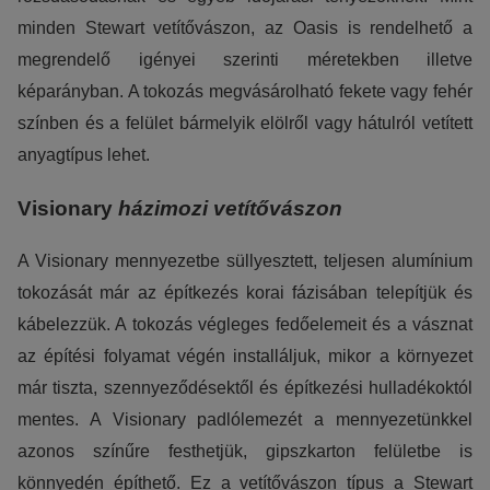
minden Stewart vetítővászon, az Oasis is rendelhető a
megrendelő igényei szerinti méretekben illetve
képarányban. A tokozás megvásárolható fekete vagy fehér
színben és a felület bármelyik elölről vagy hátulról vetített
anyagtípus lehet.
Visionary
házimozi vetítővászon
A Visionary mennyezetbe süllyesztett, teljesen alumínium
tokozását már az építkezés korai fázisában telepítjük és
kábelezzük. A tokozás végleges fedőelemeit és a vásznat
az építési folyamat végén installáljuk, mikor a környezet
már tiszta, szennyeződésektől és építkezési hulladékoktól
mentes. A Visionary padlólemezét a mennyezetünkkel
azonos színűre festhetjük, gipszkarton felületbe is
könnyedén építhető. Ez a vetítővászon típus a Stewart