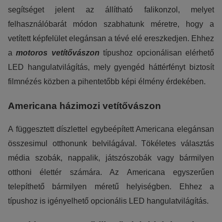
segítséget jelent az állítható falikonzol, melyet
felhasználóbarát módon szabhatunk méretre, hogy a
vetített képfelület elegánsan a tévé elé ereszkedjen. Ehhez
a
motoros
vetítővászon
típushoz opcionálisan elérhető
LED hangulatvilágítás, mely gyengéd háttérfényt biztosít
filmnézés közben a pihentetőbb képi élmény érdekében.
Americana házimozi vetítővászon
A függesztett díszlettel egybeépített Americana elegánsan
összesimul otthonunk belvilágával. Tökéletes választás
média szobák, nappalik, játszószobák vagy bármilyen
otthoni élettér számára. Az Americana egyszerűen
telepíthető bármilyen méretű helyiségben. Ehhez a
típushoz is igényelhető opcionális LED hangulatvilágítás.