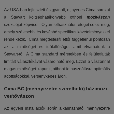
Az USA-ban fejlesztett és gyártott, díjnyertes Cima sorozat
a Stewart költséghatékonyabb otthoni
mozivászon
szekcióját képviseli. Olyan felhasználói réteget céloz meg,
amely szélesebb, és kevésbé specifikus követelményekkel
rendelkezik. Cima megtestesíti ettől függetlenül pontosan
azt a minőséget és időtállóságot, amit elvárhatunk a
Stewart-tól. A Cima standard méretekben és felületfajták
limitált választékával vásárolható meg. Ezzel a vászonnal
magas minőséget kapunk, otthoni felhasználásra optimális
adottságokkal, versenyképes áron.
Cima BC (mennyezetre szerelhető) házimozi
vetítővászon
Az egyéni installációk során alkalmazható, mennyezetre