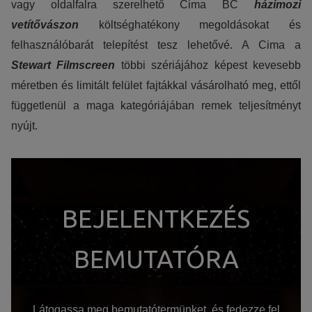
vagy oldalfalra szerelhető Cima BC
házimozi
vetítővászon
költséghatékony megoldásokat és
felhasználóbarát telepítést tesz lehetővé. A Cima a
Stewart Filmscreen
többi szériájához képest kevesebb
méretben és limitált felület fajtákkal vásárolható meg, ettől
függetlenül a maga kategóriájában remek teljesítményt
nyújt.
BEJELENTKEZÉS
BEMUTATÓRA
Látogassa meg bemutatótermünket, és fedezze fel