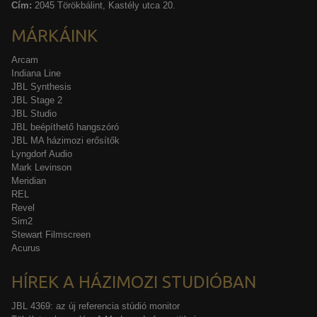
Cím:
2045 Törökbálint, Kastély utca 20.
MÁRKÁINK
Arcam
Indiana Line
JBL Synthesis
JBL Stage 2
JBL Studio
JBL beépíthető hangszóró
JBL MA házimozi erősítők
Lyngdorf Audio
Mark Levinson
Meridian
REL
Revel
Sim2
Stewart Filmscreen
Acurus
HÍREK A HÁZIMOZI STUDIÓBAN
JBL 4369: az új referencia stúdió monitor