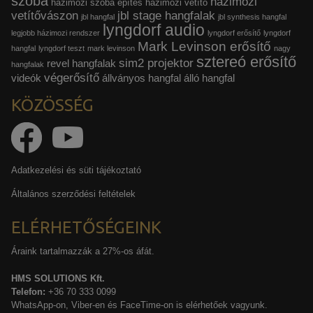
szoba
házimozi
házimozi szoba építés
házimozi vetítő
vetítővászon
jbl stage hangfalak
jbl hangfal
jbl synthesis hangfal
lyngdorf audio
legjobb házimozi rendszer
lyngdorf erősítő
lyngdorf
Mark Levinson erősítő
hangfal
lyngdorf teszt
mark levinson
nagy
sztereó erősítő
sim2 projektor
revel hangfalak
hangfalak
végerősítő
videók
állványos hangfal
álló hangfal
KÖZÖSSÉG
Adatkezelési és süti tájékoztató
Általános szerződési feltételek
ELÉRHETŐSÉGEINK
Áraink tartalmazzák a 27%-os áfát.
HMS SOLUTIONS Kft.
Telefon:
+36 70 333 0099
WhatsApp-on, Viber-en és FaceTime-on is elérhetőek vagyunk.