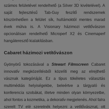
számos felületével rendelhető (a Silver 3D kivételével). A
saját fejlesztésű Tab-Guy feszítő rendszernek
köszönhetően a felület sík, hullámoktól mentes marad
évek múlva is. A Visionary házimozi vetítővászon
opcionálisan rendelhető Microperf X2 és Cinemaperf
hangáteresztő kialakításban.
Cabaret házimozi vetítővászon
Gyönyörű tokozásával a
Stewart Filmscreen
Cabaret
innovatív megközelítésből közelíti meg az elrejthető
vásznak kategóriáját. Ez a típus tökéletes választás
multimédiás helyiségekbe, beleértve a tárgyaló és
konferencia szobákat, illetve minden olyan környezetbe,
ahol fontos a kozmetika, a dekoratív megjelenés. Ahol falra
szerelt TV elé szeretnék helyezni a vetítővásznat, ott