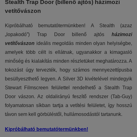
Stealth Trap Door (billenő ajtós) házimozi
vetítővászon
Kipróbálható bemutatótermünkben! A Stealth (azaz
„lopakodó”) Trap Door billenő ajtós
házimozi
vetítővászon
ideális megoldás minden olyan helyiségbe,
amelyek több célt is ellátnak, ugyanakkor a kimagasló
minőség és kialakítás minden részletüket meghatározza. A
tokozást úgy tervezték, hogy számos mennyezettípusba
besüllyeszthető legyen. A Silver 3D kivételével mindegyik
Stewart Filmscreen felülettel rendelhető a Stealth Trap
Door vászon. Az oldalirányú feszítő rendszer (Tab-Guy)
folyamatosan síkban tartja a vetítési felületet, így hosszú
távon sem kell görbüléstől, hullámosodástól tartanunk.
Kipróbálható bemutatótermünkben!