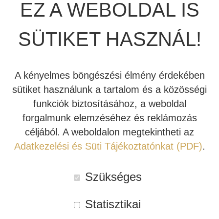
EZ A WEBOLDAL IS
székhelyű Stewart Filmscreen prémium vászongyártó cég
INDIANA LINE
készíti, mely a referencia képminőség garanciája. Ha Ön
SÜTIKET HASZNÁL!
minden színt és részletet pontossággal,
részletgazdagsággal ki szeretne hozni vetítőjéből, akkor
ezekkel a vásznakkal el is érheti. Motorosan vezérelt
A kényelmes böngészési élmény érdekében
képfelületeink használaton kívül elbújtathatóak falra,
sütiket használunk a tartalom és a közösségi
mennyezetre vagy álmennyezetbe süllyesztett, remek
funkciók biztosításához, a weboldal
minőségű alumínium tokozásukban, emellett oldalról
forgalmunk elemzéséhez és reklámozás
feszített rendszer (Tab-Guy) oldja meg, hogy a vászon
céljából. A weboldalon megtekintheti az
évek múlva is sima, hullámoktól mentes maradjon.
Adatkezelési és Süti Tájékoztatónkat (PDF)
.
Kipróbálható bemutatótermünkben!
Szükséges
Cikkszám:
STEW02
Kategóriák:
Stewart Filmscreen
,
Vetítővászon
Statisztikai
Címkék:
házimozi vászon
,
házimozi vetítővászon
,
motoros